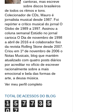
cantoras, mas escreve
sobre discos brasileiros
de todos os ritmos e tons.
Colecionador de CDs, Mauro é
jornalista musical desde 1987. Foi
repórter e crítico musical do jornal O
Globo de 1989 a 1997. Assinou a
coluna semanal Estúdio no jornal
carioca O Dia de novembro de 1998
a abril de 2016 e é colaborador fixo
da revista Rolling Stone desde 2007.
Criou em 1º de novembro de 2006 o
Notas Musicais, blog que mantém
atualizado com quatro posts diários
por acreditar no ofício de escrever
racionalmente sobre a mais
emocional e bela das formas de
arte, a deusa música.
Ver meu perfil completo
TOTAL DE ACESSOS DO BLOG
1
5
7
7
3
5
0
7