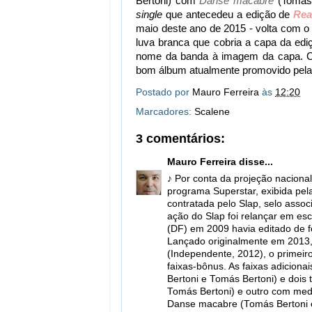
Bertoni) com
Danse macabre
(Tomás 
single
que antecedeu a edição de
Rea
maio deste ano de 2015 - volta com 
luva branca que cobria a capa da ed
nome da banda à imagem da capa. 
bom álbum atualmente promovido pela
Postado por
Mauro Ferreira
às
12:20
Marcadores:
Scalene
3 comentários:
Mauro Ferreira
disse...
♪ Por conta da projeção naciona
programa Superstar, exibida pel
contratada pelo Slap, selo assoc
ação do Slap foi relançar em es
(DF) em 2009 havia editado de f
Lançado originalmente em 2013,
(Independente, 2012), o primeiro
faixas-bônus. As faixas adicion
Bertoni e Tomás Bertoni) e dois 
Tomás Bertoni) e outro com med
Danse macabre (Tomás Bertoni e 