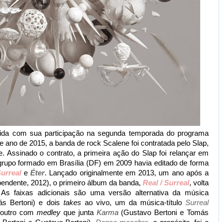
tida com sua participação na segunda temporada do programa
te ano de 2015, a banda de rock Scalene foi contratada pelo Slap,
. Assinado o contrato, a primeira ação do Slap foi relançar em
 grupo formado em Brasília (DF) em 2009 havia editado de forma
Surreal
e
Éter
. Lançado originalmente em 2013, um ano após a
pendente, 2012), o primeiro álbum da banda,
Real / Surreal
, volta
 As faixas adicionais são uma versão alternativa da música
s Bertoni) e dois
takes
ao vivo, um da música-título
Surreal
e outro com
medley
que junta
Karma
(Gustavo Bertoni e Tomás