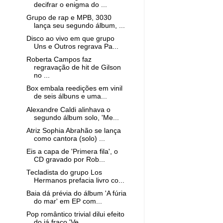
decifrar o enigma do ...
Grupo de rap e MPB, 3030
lança seu segundo álbum, ...
Disco ao vivo em que grupo
Uns e Outros regrava Pa...
Roberta Campos faz
regravação de hit de Gilson
no ...
Box embala reedições em vinil
de seis álbuns e uma...
Alexandre Caldi alinhava o
segundo álbum solo, 'Me...
Atriz Sophia Abrahão se lança
como cantora (solo) ...
Eis a capa de 'Primera fila', o
CD gravado por Rob...
Tecladista do grupo Los
Hermanos prefacia livro co...
Baia dá prévia do álbum 'A fúria
do mar' em EP com...
Pop romântico trivial dilui efeito
do já fraco 'Ve...