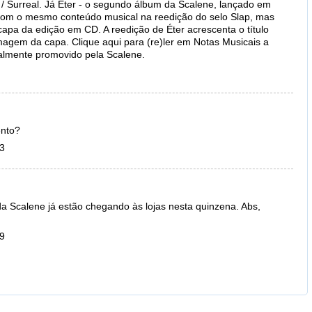
/ Surreal. Já Éter - o segundo álbum da Scalene, lançado em
 com o mesmo conteúdo musical na reedição do selo Slap, mas
capa da edição em CD. A reedição de Éter acrescenta o título
agem da capa. Clique aqui para (re)ler em Notas Musicais a
almente promovido pela Scalene.
ento?
03
da Scalene já estão chegando às lojas nesta quinzena. Abs,
49