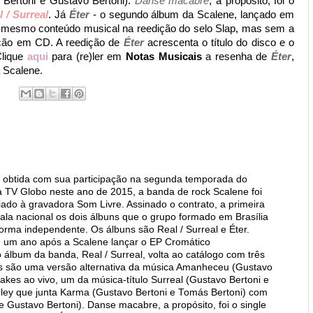
Bertoni e Gustavo Bertoni).
Danse macabre
, a propósito, foi o
l / Surreal
. Já
Éter
- o segundo álbum da Scalene, lançado em
o mesmo conteúdo musical na reedição do selo Slap, mas sem a
ição em CD. A reedição de
Éter
acrescenta o título do disco e o
Clique
aqui
para (re)ler em
Notas Musicais
a resenha de
Éter
,
 Scalene.
l obtida com sua participação na segunda temporada do
a TV Globo neste ano de 2015, a banda de rock Scalene foi
iado à gravadora Som Livre. Assinado o contrato, a primeira
cala nacional os dois álbuns que o grupo formado em Brasília
orma independente. Os álbuns são Real / Surreal e Éter.
 um ano após a Scalene lançar o EP Cromático
 álbum da banda, Real / Surreal, volta ao catálogo com três
ais são uma versão alternativa da música Amanheceu (Gustavo
takes ao vivo, um da música-título Surreal (Gustavo Bertoni e
ley que junta Karma (Gustavo Bertoni e Tomás Bertoni) com
Gustavo Bertoni). Danse macabre, a propósito, foi o single