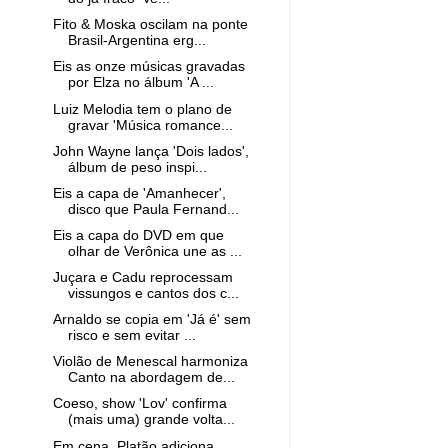
Fito & Moska oscilam na ponte
Brasil-Argentina erg...
Eis as onze músicas gravadas
por Elza no álbum 'A ...
Luiz Melodia tem o plano de
gravar 'Música romance...
John Wayne lança 'Dois lados',
álbum de peso inspi...
Eis a capa de 'Amanhecer',
disco que Paula Fernand...
Eis a capa do DVD em que
olhar de Verônica une as ...
Juçara e Cadu reprocessam
vissungos e cantos dos c...
Arnaldo se copia em 'Já é' sem
risco e sem evitar ...
Violão de Menescal harmoniza
Canto na abordagem de...
Coeso, show 'Lov' confirma
(mais uma) grande volta...
Em cena, Platão adiciona