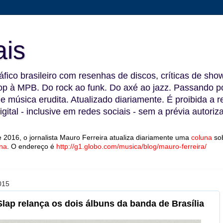
ais
fico brasileiro com resenhas de discos, críticas de show
 à MPB. Do rock ao funk. Do axé ao jazz. Passando por
 e música erudita. Atualizado diariamente. É proibida a 
gital - inclusive em redes sociais - sem a prévia autoriz
 2016, o jornalista Mauro Ferreira atualiza diariamente uma
coluna
so
na
.
O endereço é
http://g1.globo.com/musica/blog/mauro-ferreira/
015
Slap relança os dois álbuns da banda de Brasília