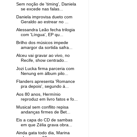
Sem noção de 'timing', Daniela
se excede nas falas...
Daniela improvisa dueto com
Geraldo ao estrear no ...
Alessandra Leão fecha trilogia
com 'Língua', EP qu...
Brilho dos músicos impede
amargor da sortida safra...
Alceu vai gravar ao vivo, no
Recife, show centrado...
Jozi Lucka firma parceria com
Nenung em álbum pilo...
Flanders apresenta 'Romance
pra depois', segundo á...
Aos 80 anos, Hermínio
reproduz em livro fatos e fo...
Musical sem conflito repisa
andanças firmes de Bet...
Eis a capa do CD de sambas
em que Zélia grava obra...
Ainda gata todo dia, Marina