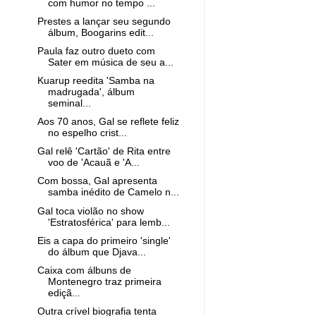
com humor no tempo ...
Prestes a lançar seu segundo
álbum, Boogarins edit...
Paula faz outro dueto com
Sater em música de seu a...
Kuarup reedita 'Samba na
madrugada', álbum
seminal...
Aos 70 anos, Gal se reflete feliz
no espelho crist...
Gal relê 'Cartão' de Rita entre
voo de 'Acauã e 'A...
Com bossa, Gal apresenta
samba inédito de Camelo n...
Gal toca violão no show
'Estratosférica' para lemb...
Eis a capa do primeiro 'single'
do álbum que Djava...
Caixa com álbuns de
Montenegro traz primeira
ediçã...
Outra crível biografia tenta