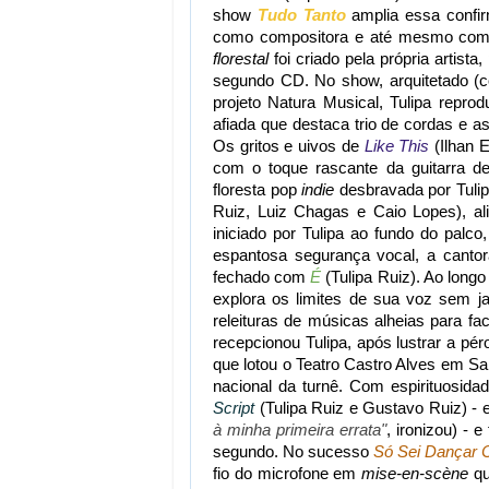
show
Tudo Tanto
amplia essa confir
como compositora e até mesmo como
florestal
foi criado pela própria artist
segundo CD. No show, arquitetado (co
projeto Natura Musical, Tulipa rep
afiada que destaca trio de cordas e a
Os gritos e uivos de
Like This
(Ilhan 
com o toque rascante da guitarra de
floresta pop
indie
desbravada por Tuli
Ruiz, Luiz Chagas e Caio Lopes), ali
iniciado por Tulipa ao fundo do palc
espantosa segurança vocal, a cantora
fechado com
É
(Tulipa Ruiz). Ao lon
explora os limites de sua voz sem j
releituras de músicas alheias para fac
recepcionou Tulipa, após lustrar a pé
que lotou o Teatro Castro Alves em Sal
nacional da turnê. Com espirituosida
Script
(Tulipa Ruiz e Gustavo Ruiz) - 
à minha primeira errata"
, ironizou) - 
segundo. No sucesso
Só Sei Dançar
fio do microfone em
mise-en-scène
qu