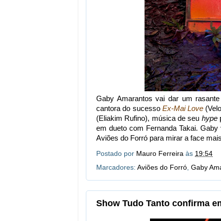
Gaby Amarantos vai dar um rasante 
cantora do sucesso
Ex-Mai Love
(Velo
(Eliakim Rufino), música de seu
hype
p
em dueto com Fernanda Takai. Gaby va
Aviões do Forró para mirar a face mai
Postado por
Mauro Ferreira
às
19:54
Marcadores:
Aviões do Forró
,
Gaby Ama
Show Tudo Tanto confirma em