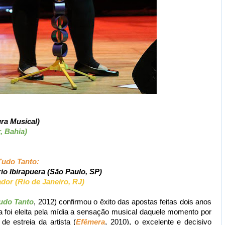
ra Musical)
, Bahia)
Tudo Tanto:
rio Ibirapuera (São Paulo, SP)
dor (Rio de Janeiro, RJ)
udo Tanto
, 2012) confirmou o êxito das apostas feitas dois anos
a foi eleita pela mídia a sensação musical daquele momento por
e estreia da artista (
Efêmera
, 2010), o excelente e decisivo