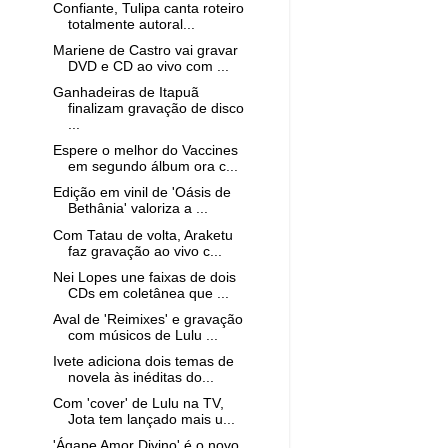
Confiante, Tulipa canta roteiro
totalmente autoral...
Mariene de Castro vai gravar
DVD e CD ao vivo com ...
Ganhadeiras de Itapuã
finalizam gravação de disco
...
Espere o melhor do Vaccines
em segundo álbum ora c...
Edição em vinil de 'Oásis de
Bethânia' valoriza a ...
Com Tatau de volta, Araketu
faz gravação ao vivo c...
Nei Lopes une faixas de dois
CDs em coletânea que ...
Aval de 'Reimixes' e gravação
com músicos de Lulu ...
Ivete adiciona dois temas de
novela às inéditas do...
Com 'cover' de Lulu na TV,
Jota tem lançado mais u...
'Ágape Amor Divino' é o novo