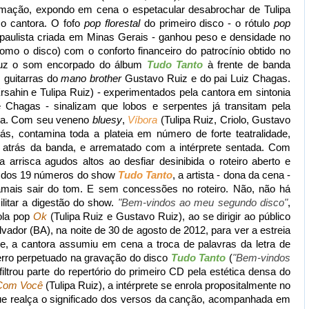
mação, expondo em cena o espetacular desabrochar de Tulipa
 cantora. O fofo
pop florestal
do primeiro disco - o rótulo
pop
a, paulista criada em Minas Gerais - ganhou peso e densidade no
mo o disco) com o conforto financeiro do patrocínio obtido no
roduz o som encorpado do álbum
Tudo Tanto
à frente de banda
s guitarras do
mano brother
Gustavo Ruiz e do pai Luiz Chagas.
Ersahin e Tulipa Ruiz) - experimentados pela cantora em sintonia
 Chagas - sinalizam que lobos e serpentes já transitam pela
pa. Com seu veneno
bluesy
,
Víbora
(Tulipa Ruiz, Criolo, Gustavo
ás, contamina toda a plateia em número de forte teatralidade,
o, atrás da banda, e arrematado com a intérprete sentada. Com
 arrisca agudos altos ao desfiar desinibida o roteiro aberto e
go dos 19 números do show
Tudo Tanto
, a artista - dona da cena -
amais sair do tom. E sem concessões no roteiro. Não, não há
ilitar a digestão do show.
"Bem-vindos ao meu segundo disco"
,
rola pop
Ok
(Tulipa Ruiz e Gustavo Ruiz), ao se dirigir ao público
vador (BA), na noite de 30 de agosto de 2012, para ver a estreia
de, a cantora assumiu em cena a troca de palavras da letra de
erro perpetuado na gravação do disco
Tudo Tanto
(
"Bem-vindos
e filtrou parte do repertório do primeiro CD pela estética densa do
 Com Você
(Tulipa Ruiz), a intérprete se enrola propositalmente no
e realça o significado dos versos da canção, acompanhada em