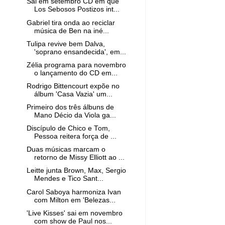
Sai em setembro CD em que
Los Sebosos Postizos int...
Gabriel tira onda ao reciclar
música de Ben na iné...
Tulipa revive bem Dalva,
'soprano ensandecida', em...
Zélia programa para novembro
o lançamento do CD em...
Rodrigo Bittencourt expõe no
álbum 'Casa Vazia' um...
Primeiro dos três álbuns de
Mano Décio da Viola ga...
Discípulo de Chico e Tom,
Pessoa reitera força de ...
Duas músicas marcam o
retorno de Missy Elliott ao ...
Leitte junta Brown, Max, Sergio
Mendes e Tico Sant...
Carol Saboya harmoniza Ivan
com Milton em 'Belezas...
'Live Kisses' sai em novembro
com show de Paul nos...