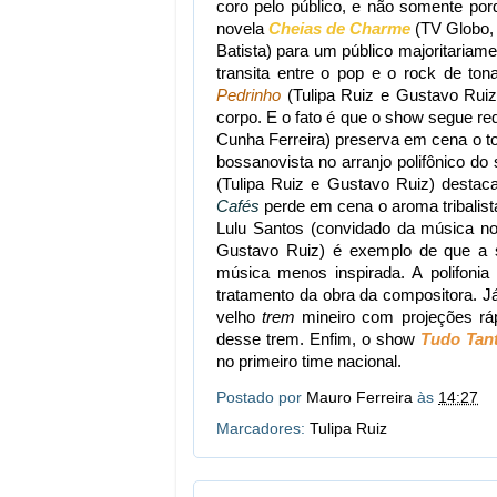
coro pelo público, e não somente por
novela
Cheias de Charme
(TV Globo, 
Batista) para um público majoritariam
transita entre o pop e o rock de tona
Pedrinho
(Tulipa Ruiz e Gustavo Ruiz
corpo. E o fato é que o show segue re
Cunha Ferreira) preserva em cena o to
bossanovista no arranjo polifônico do
(Tulipa Ruiz e Gustavo Ruiz) desta
Cafés
perde em cena o aroma tribalis
Lulu Santos (convidado da música n
Gustavo Ruiz) é exemplo de que a 
música menos inspirada. A polifoni
tratamento da obra da compositora. 
velho
trem
mineiro com projeções ráp
desse trem. Enfim, o show
Tudo Tan
no primeiro time nacional.
Postado por
Mauro Ferreira
às
14:27
Marcadores:
Tulipa Ruiz