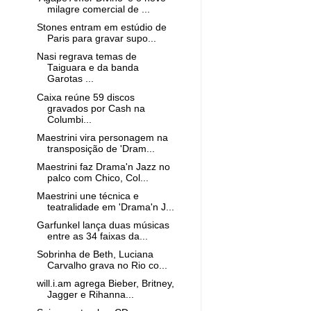
milagre comercial de ...
Stones entram em estúdio de
Paris para gravar supo...
Nasi regrava temas de
Taiguara e da banda
Garotas ...
Caixa reúne 59 discos
gravados por Cash na
Columbi...
Maestrini vira personagem na
transposição de 'Dram...
Maestrini faz Drama'n Jazz no
palco com Chico, Col...
Maestrini une técnica e
teatralidade em 'Drama'n J...
Garfunkel lança duas músicas
entre as 34 faixas da...
Sobrinha de Beth, Luciana
Carvalho grava no Rio co...
will.i.am agrega Bieber, Britney,
Jagger e Rihanna...