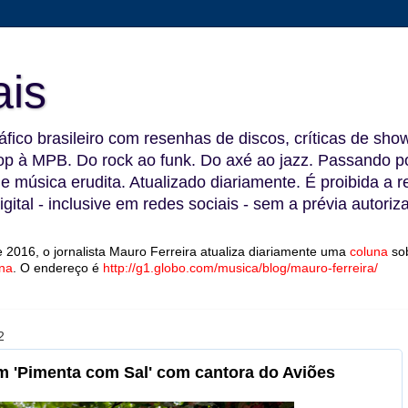
ais
fico brasileiro com resenhas de discos, críticas de show
 à MPB. Do rock ao funk. Do axé ao jazz. Passando por
 e música erudita. Atualizado diariamente. É proibida a 
gital - inclusive em redes sociais - sem a prévia autoriz
 2016, o jornalista Mauro Ferreira atualiza diariamente uma
coluna
so
na
.
O endereço é
http://g1.globo.com/musica/blog/mauro-ferreira/
2
m 'Pimenta com Sal' com cantora do Aviões