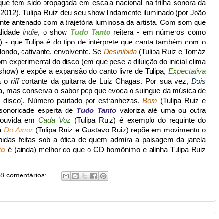
que tem sido propagada em escala nacional na trilha sonora da
2012). Tulipa Ruiz deu seu show lindamente iluminado (por João
ente antenado com a trajetória luminosa da artista. Com som que
lidade
indie
, o show
Tudo Tanto
reitera - em números como
) - que Tulipa é do tipo de intérprete que canta também com o
dondo, cativante, envolvente. Se
Desinibida
(Tulipa Ruiz e Tomáz
m experimental do disco (em que pese a diluição do inicial clima
 show) e expõe a expansão do canto livre de Tulipa,
Expectativa
ca o
riff
cortante da guitarra de Luiz Chagas. Por sua vez,
Dois
ta, mas conserva o sabor pop que evoca o suingue da música de
o disco). Número pautado por estranhezas,
Bom
(Tulipa Ruiz e
sonoridade esperta de
Tudo Tanto
valoriza até uma ou outra
a ouvida em
Cada Voz
(Tulipa Ruiz) é exemplo do requinte do
Já
Do Amor
(Tulipa Ruiz e Gustavo Ruiz) repõe em movimento o
idas feitas sob a ótica de quem admira a paisagem da janela
to
é (ainda) melhor do que o CD homônimo e alinha Tulipa Ruiz
8 comentários: