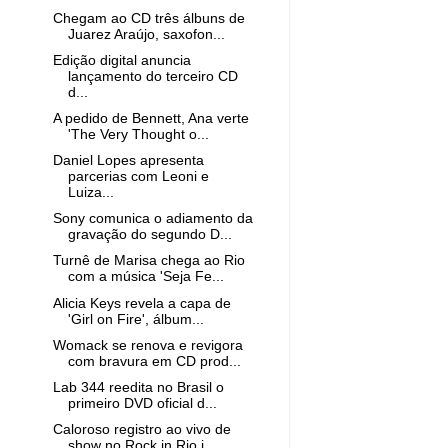
Chegam ao CD três álbuns de
Juarez Araújo, saxofon...
Edição digital anuncia
lançamento do terceiro CD
d...
A pedido de Bennett, Ana verte
'The Very Thought o...
Daniel Lopes apresenta
parcerias com Leoni e
Luiza...
Sony comunica o adiamento da
gravação do segundo D...
Turnê de Marisa chega ao Rio
com a música 'Seja Fe...
Alicia Keys revela a capa de
'Girl on Fire', álbum...
Womack se renova e revigora
com bravura em CD prod...
Lab 344 reedita no Brasil o
primeiro DVD oficial d...
Caloroso registro ao vivo de
show no Rock in Rio i...