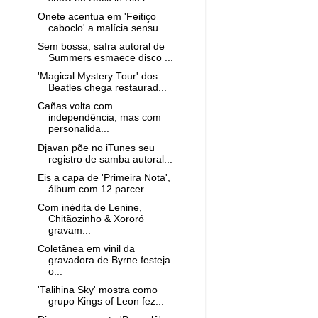
Onete acentua em 'Feitiço
caboclo' a malícia sensu...
Sem bossa, safra autoral de
Summers esmaece disco ...
'Magical Mystery Tour' dos
Beatles chega restaurad...
Cañas volta com
independência, mas com
personalida...
Djavan põe no iTunes seu
registro de samba autoral...
Eis a capa de 'Primeira Nota',
álbum com 12 parcer...
Com inédita de Lenine,
Chitãozinho & Xororó
gravam...
Coletânea em vinil da
gravadora de Byrne festeja
o...
'Talihina Sky' mostra como
grupo Kings of Leon fez...