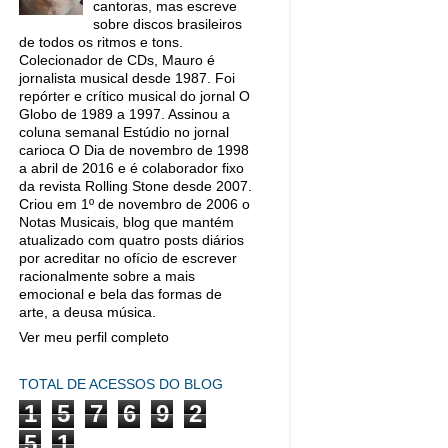
cantoras, mas escreve
sobre discos brasileiros
de todos os ritmos e tons.
Colecionador de CDs, Mauro é
jornalista musical desde 1987. Foi
repórter e crítico musical do jornal O
Globo de 1989 a 1997. Assinou a
coluna semanal Estúdio no jornal
carioca O Dia de novembro de 1998
a abril de 2016 e é colaborador fixo
da revista Rolling Stone desde 2007.
Criou em 1º de novembro de 2006 o
Notas Musicais, blog que mantém
atualizado com quatro posts diários
por acreditar no ofício de escrever
racionalmente sobre a mais
emocional e bela das formas de
arte, a deusa música.
Ver meu perfil completo
TOTAL DE ACESSOS DO BLOG
1
5
7
6
9
2
5
1