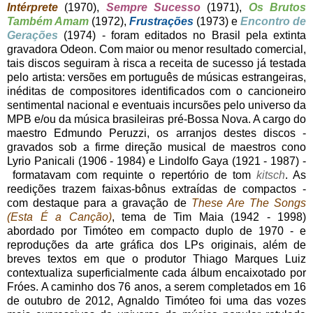
Intérprete
(1970),
Sempre Sucesso
(1971),
Os Brutos
Também Amam
(1972),
Frustrações
(1973) e
Encontro de
Gerações
(1974) - foram editados no Brasil pela extinta
gravadora Odeon. Com maior ou menor resultado comercial,
tais discos seguiram à risca a receita de sucesso já testada
pelo artista: versões em português de músicas estrangeiras,
inéditas de compositores identificados com o cancioneiro
sentimental nacional e eventuais incursões pelo universo da
MPB e/ou da música brasileiras pré-Bossa Nova. A cargo do
maestro Edmundo Peruzzi, os arranjos destes discos -
gravados sob a firme direção musical de maestros cono
Lyrio Panicali (1906 - 1984) e Lindolfo Gaya (1921 - 1987) -
formatavam com requinte o repertório de tom
kitsch
. As
reedições trazem faixas-bônus extraídas de compactos -
com destaque para a gravação de
These Are The Songs
(Esta É a Canção)
, tema de Tim Maia (1942 - 1998)
abordado por Timóteo em compacto duplo de 1970 - e
reproduções da arte gráfica dos LPs originais, além de
breves textos em que o produtor Thiago Marques Luiz
contextualiza superficialmente cada álbum encaixotado por
Fróes. A caminho dos 76 anos, a serem completados em 16
de outubro de 2012, Agnaldo Timóteo foi uma das vozes