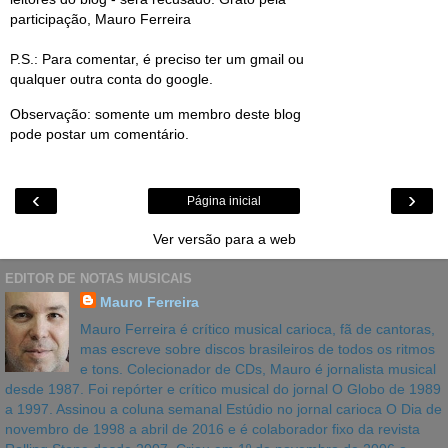
participação, Mauro Ferreira
P.S.: Para comentar, é preciso ter um gmail ou
qualquer outra conta do google.
Observação: somente um membro deste blog
pode postar um comentário.
‹
›
Página inicial
Ver versão para a web
EDITOR DE NOTAS MUSICAIS
Mauro Ferreira
Mauro Ferreira é crítico musical carioca, fã de cantoras,
mas escreve sobre discos brasileiros de todos os ritmos
e tons. Colecionador de CDs, Mauro é jornalista musical
desde 1987. Foi repórter e crítico musical do jornal O Globo de 1989
a 1997. Assinou a coluna semanal Estúdio no jornal carioca O Dia de
novembro de 1998 a abril de 2016 e é colaborador fixo da revista