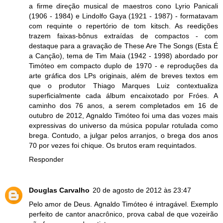
a firme direção musical de maestros cono Lyrio Panicali
(1906 - 1984) e Lindolfo Gaya (1921 - 1987) - formatavam
com requinte o repertório de tom kitsch. As reedições
trazem faixas-bônus extraídas de compactos - com
destaque para a gravação de These Are The Songs (Esta É
a Canção), tema de Tim Maia (1942 - 1998) abordado por
Timóteo em compacto duplo de 1970 - e reproduções da
arte gráfica dos LPs originais, além de breves textos em
que o produtor Thiago Marques Luiz contextualiza
superficialmente cada álbum encaixotado por Fróes. A
caminho dos 76 anos, a serem completados em 16 de
outubro de 2012, Agnaldo Timóteo foi uma das vozes mais
expressivas do universo da música popular rotulada como
brega. Contudo, a julgar pelos arranjos, o brega dos anos
70 por vezes foi chique. Os brutos eram requintados.
Responder
Douglas Carvalho
20 de agosto de 2012 às 23:47
Pelo amor de Deus. Agnaldo Timóteo é intragável. Exemplo
perfeito de cantor anacrônico, prova cabal de que vozeirão