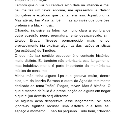
Lembro que ouvia ou cantava algo dele na infância e meu
pai me fez um favor enorme, me apresentou a Nelson
Gonçalves e explicou que cantar era isso. Agnaldo grita.
Mas até aí, Tim Maia também, mas ao invés dos bolerões,
preferiu ir à black music.
Olhando, inclusive as fotos fica muito clara a sombra de
outro vozeirão negro prematuramente desaparecido, sim,
Evaldo Braga! Tivesse permanecido mais tempo,
provavelmente iria explicar algumas das razões artísticas
(ou estéticas) do Timóteo.
O que não faz sentido esquecer é o contexto histórico,
muito distinto. Eu também não priorizaria este lançamento,
mas indubitavelmente é parte importante da memória da
música de consumo.
Minha mãe tinha alguns Lps que gostava muito, dentre
eles, um da Inezita Barroso e outro do Agnaldo totalmente
dedicado ao tema "mãe". Piegas, talvez. Mas é história. O
que é mesmo ridículo é a preocupação de alguns em negar
o que é (ou deveria ser) diferente.
Se alguém acha desprezível esse lançamento, ok. Mas
ignorá-lo significa recusar uma estética que teve seu
espaço e momento. E não foi pequeno. Tudo bem, "Narciso