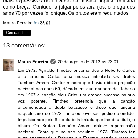
mais expressivas do universo da música popular rotulada
como brega. Contudo, a julgar pelos arranjos, o brega dos
anos 70 por vezes foi chique. Os brutos eram requintados.
Mauro Ferreira
às
23:01
Compartilhar
13 comentários:
Mauro Ferreira
20 de agosto de 2012 às 23:01
Em 1972, Agnaldo Timóteo encomendou a Roberto Carlos
e a Erasmo Carlos uma música intitulada Os Brutos
Também Amam. Cantor mineiro que havia obtido projeção
nacional nos anos 60, década em que ganhara de Roberto
em 1967 a canção Meu Grito, um grande sucesso na sua
voz potente, Timóteo pretendia que a canção
encomendada à dupla batizasse o disco que lançaria
naquele ano de 1972. Timóteo teve seu pedido atendido.
Impulsionado pelo êxito da bela balada que lhe deu título, o
álbum Os Brutos Também Amam obteve repercussão
nacional. Tanto que no ano seguinte, 1973, Timóteo fez
outra encomenda a Roberto e a Erasmo, dando o mote do