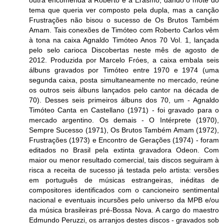
tema que queria ver composto pela dupla, mas a canção
Frustrações não bisou o sucesso de Os Brutos Também
Amam. Tais conexões de Timóteo com Roberto Carlos vêm
à tona na caixa Agnaldo Timóteo Anos 70 Vol. 1, lançada
pelo selo carioca Discobertas neste mês de agosto de
2012. Produzida por Marcelo Fróes, a caixa embala seis
álbuns gravados por Timóteo entre 1970 e 1974 (uma
segunda caixa, posta simultaneamente no mercado, reúne
os outros seis álbuns lançados pelo cantor na década de
70). Desses seis primeiros álbuns dos 70, um - Agnaldo
Timóteo Canta en Castellano (1971) - foi gravado para o
mercado argentino. Os demais - O Intérprete (1970),
Sempre Sucesso (1971), Os Brutos Também Amam (1972),
Frustrações (1973) e Encontro de Gerações (1974) - foram
editados no Brasil pela extinta gravadora Odeon. Com
maior ou menor resultado comercial, tais discos seguiram à
risca a receita de sucesso já testada pelo artista: versões
em português de músicas estrangeiras, inéditas de
compositores identificados com o cancioneiro sentimental
nacional e eventuais incursões pelo universo da MPB e/ou
da música brasileiras pré-Bossa Nova. A cargo do maestro
Edmundo Peruzzi, os arranjos destes discos - gravados sob