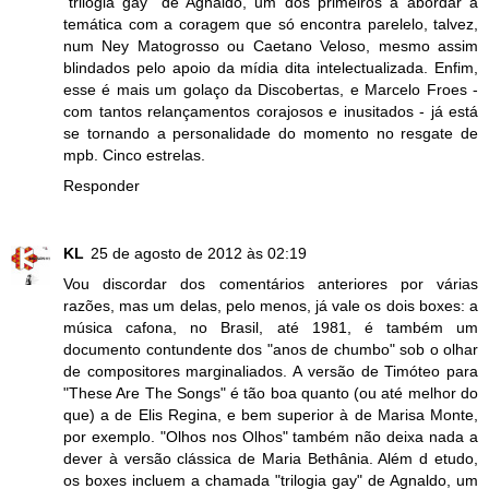
"trilogia gay" de Agnaldo, um dos primeiros a abordar a
temática com a coragem que só encontra parelelo, talvez,
num Ney Matogrosso ou Caetano Veloso, mesmo assim
blindados pelo apoio da mídia dita intelectualizada. Enfim,
esse é mais um golaço da Discobertas, e Marcelo Froes -
com tantos relançamentos corajosos e inusitados - já está
se tornando a personalidade do momento no resgate de
mpb. Cinco estrelas.
Responder
KL
25 de agosto de 2012 às 02:19
Vou discordar dos comentários anteriores por várias
razões, mas um delas, pelo menos, já vale os dois boxes: a
música cafona, no Brasil, até 1981, é também um
documento contundente dos "anos de chumbo" sob o olhar
de compositores marginaliados. A versão de Timóteo para
"These Are The Songs" é tão boa quanto (ou até melhor do
que) a de Elis Regina, e bem superior à de Marisa Monte,
por exemplo. "Olhos nos Olhos" também não deixa nada a
dever à versão clássica de Maria Bethânia. Além d etudo,
os boxes incluem a chamada "trilogia gay" de Agnaldo, um