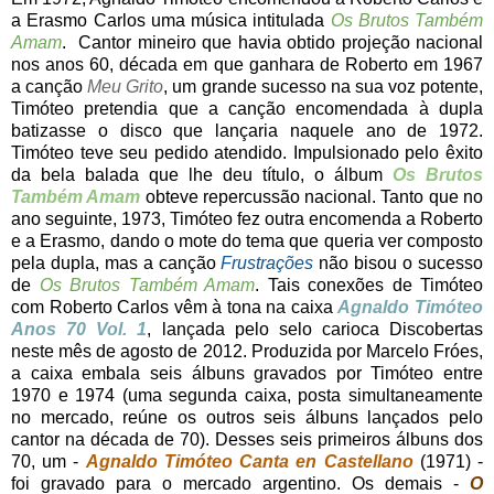
a Erasmo Carlos uma música intitulada
Os Brutos Também
Amam
. Cantor mineiro que havia obtido projeção nacional
nos anos 60, década em que ganhara de Roberto em 1967
a canção
Meu Grito
, um grande sucesso na sua voz potente,
Timóteo pretendia que a canção encomendada à dupla
batizasse o disco que lançaria naquele ano de 1972.
Timóteo teve seu pedido atendido. Impulsionado pelo êxito
da bela balada que lhe deu título, o álbum
Os Brutos
Também Amam
obteve repercussão nacional. Tanto que no
ano seguinte, 1973, Timóteo fez outra encomenda a Roberto
e a Erasmo, dando o mote do tema que queria ver composto
pela dupla, mas a canção
Frustrações
não bisou o sucesso
de
Os Brutos Também Amam
. Tais conexões de Timóteo
com Roberto Carlos vêm à tona na caixa
Agnaldo Timóteo
Anos 70 Vol. 1
, lançada pelo selo carioca Discobertas
neste mês de agosto de 2012. Produzida por Marcelo Fróes,
a caixa embala seis álbuns gravados por Timóteo entre
1970 e 1974 (uma segunda caixa, posta simultaneamente
no mercado, reúne os outros seis álbuns lançados pelo
cantor na década de 70). Desses seis primeiros álbuns dos
70, um -
Agnaldo Timóteo Canta en Castellano
(1971) -
foi gravado para o mercado argentino. Os demais -
O