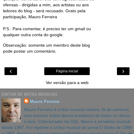
ofensas - dirigidas a mim, aos artistas ou aos
leitores do blog - será recusado. Grato pela
participação, Mauro Ferreira
P.S.: Para comentar, é preciso ter um gmail ou
qualquer outra conta do google.
Observação: somente um membro deste blog
pode postar um comentário.
‹
›
Página inicial
Ver versão para a web
EDITOR DE NOTAS MUSICAIS
Mauro Ferreira
Mauro Ferreira é crítico musical carioca, fã de cantoras,
mas escreve sobre discos brasileiros de todos os ritmos
e tons. Colecionador de CDs, Mauro é jornalista musical
desde 1987. Foi repórter e crítico musical do jornal O Globo de 1989
a 1997. Assinou a coluna semanal Estúdio no jornal carioca O Dia de