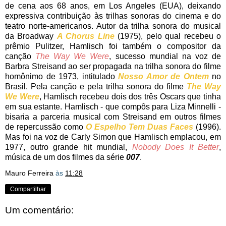
de cena aos 68 anos, em Los Angeles (EUA), deixando
expressiva contribuição às trilhas sonoras do cinema e do
teatro norte-americanos. Autor da trilha sonora do musical
da Broadway
A Chorus Line
(1975), pelo qual recebeu o
prêmio Pulitzer, Hamlisch foi também o compositor da
canção
The Way We Were
, sucesso mundial na voz de
Barbra Streisand ao ser propagada na trilha sonora do filme
homônimo de 1973, intitulado
Nosso Amor de Ontem
no
Brasil. Pela canção e pela trilha sonora do filme
The Way
We Were
, Hamlisch recebeu dois dos três Oscars que tinha
em sua estante. Hamlisch - que compôs para Liza Minnelli -
bisaria a parceria musical com Streisand em outros filmes
de repercussão como
O Espelho Tem Duas Faces
(1996).
Mas foi na voz de Carly Simon que Hamlisch emplacou, em
1977, outro grande hit mundial,
Nobody Does It Better
,
música de um dos filmes da série
007
.
Mauro Ferreira
às
11:28
Compartilhar
Um comentário: