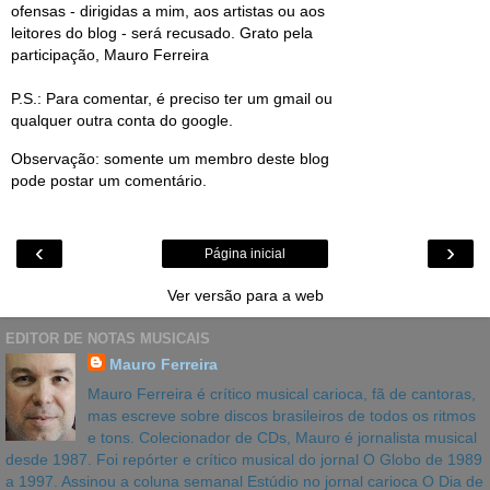
ofensas - dirigidas a mim, aos artistas ou aos
leitores do blog - será recusado. Grato pela
participação, Mauro Ferreira
P.S.: Para comentar, é preciso ter um gmail ou
qualquer outra conta do google.
Observação: somente um membro deste blog
pode postar um comentário.
‹
›
Página inicial
Ver versão para a web
EDITOR DE NOTAS MUSICAIS
Mauro Ferreira
Mauro Ferreira é crítico musical carioca, fã de cantoras,
mas escreve sobre discos brasileiros de todos os ritmos
e tons. Colecionador de CDs, Mauro é jornalista musical
desde 1987. Foi repórter e crítico musical do jornal O Globo de 1989
a 1997. Assinou a coluna semanal Estúdio no jornal carioca O Dia de