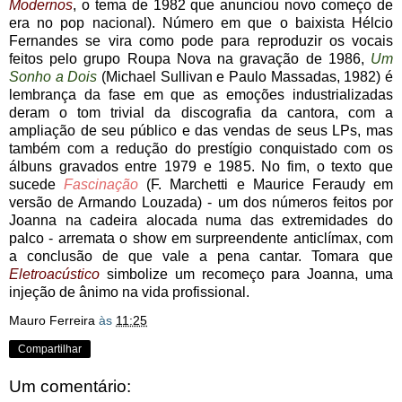
Modernos
, o tema de 1982 que anunciou novo começo de
era no pop nacional). Número em que o baixista Hélcio
Fernandes se vira como pode para reproduzir os vocais
feitos pelo grupo Roupa Nova na gravação de 1986,
Um
Sonho a Dois
(Michael Sullivan e Paulo Massadas, 1982) é
lembrança da fase em que as emoções industrializadas
deram o tom trivial da discografia da cantora, com a
ampliação de seu público e das vendas de seus LPs, mas
também com a redução do prestígio conquistado com os
álbuns gravados entre 1979 e 1985. No fim, o texto que
sucede
Fascinação
(F. Marchetti e Maurice Feraudy em
versão de Armando Louzada) - um dos números feitos por
Joanna na cadeira alocada numa das extremidades do
palco - arremata o show em surpreendente anticlímax, com
a conclusão de que vale a pena cantar. Tomara que
Eletroacústico
simbolize um recomeço para Joanna, uma
injeção de ânimo na vida profissional.
Mauro Ferreira
às
11:25
Compartilhar
Um comentário: