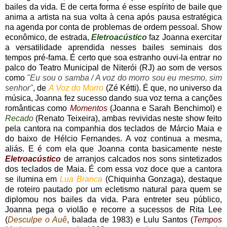
bailes da vida. E de certa forma é esse espírito de baile que
anima a artista na sua volta à cena após pausa estratégica
na agenda por conta de problemas de ordem pessoal. Show
econômico, de estrada,
Eletroacústico
faz Joanna exercitar
a versatilidade aprendida nesses bailes seminais dos
tempos pré-fama. É certo que soa estranho ouvi-la entrar no
palco do Teatro Municipal de Niterói (RJ) ao som de versos
como
"Eu sou o samba / A voz do morro sou eu mesmo, sim
senhor"
, de
A Voz do Morro
(Zé Kétti). É que, no universo da
música, Joanna fez sucesso dando sua voz terna a canções
românticas como
Momentos
(Joanna e Sarah Benchimol) e
Recado
(Renato Teixeira), ambas revividas neste show feito
pela cantora na companhia dos teclados de Márcio Maia e
do baixo de Hélcio Fernandes. A voz continua a mesma,
aliás. E é com ela que Joanna conta basicamente neste
Eletroacústico
de arranjos calcados nos sons sintetizados
dos teclados de Maia. É com essa voz doce que a cantora
se ilumina em
Lua Branca
(Chiquinha Gonzaga), destaque
de roteiro pautado por um ecletismo natural para quem se
diplomou nos bailes da vida. Para entreter seu público,
Joanna pega o violão e recorre a sucessos de Rita Lee
(
Desculpe o Auê
, balada de 1983) e Lulu Santos (
Tempos