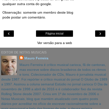
qualquer outra conta do google.
Observação: somente um membro deste blog
pode postar um comentário.
‹
›
Página inicial
Ver versão para a web
EDITOR DE NOTAS MUSICAIS
Mauro Ferreira
Mauro Ferreira é crítico musical carioca, fã de cantoras,
mas escreve sobre discos brasileiros de todos os ritmos
e tons. Colecionador de CDs, Mauro é jornalista musical
desde 1987. Foi repórter e crítico musical do jornal O Globo de 1989
a 1997. Assinou a coluna semanal Estúdio no jornal carioca O Dia de
novembro de 1998 a abril de 2016 e é colaborador fixo da revista
Rolling Stone desde 2007. Criou em 1º de novembro de 2006 o
Notas Musicais, blog que mantém atualizado com quatro posts
diários por acreditar no ofício de escrever racionalmente sobre a
mais emocional e bela das formas de arte, a deusa música.