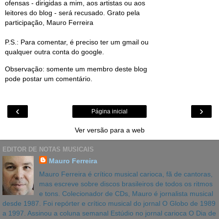
ofensas - dirigidas a mim, aos artistas ou aos
leitores do blog - será recusado. Grato pela
participação, Mauro Ferreira
P.S.: Para comentar, é preciso ter um gmail ou
qualquer outra conta do google.
Observação: somente um membro deste blog
pode postar um comentário.
‹
›
Página inicial
Ver versão para a web
EDITOR DE NOTAS MUSICAIS
Mauro Ferreira
Mauro Ferreira é crítico musical carioca, fã de cantoras,
mas escreve sobre discos brasileiros de todos os ritmos
e tons. Colecionador de CDs, Mauro é jornalista musical
desde 1987. Foi repórter e crítico musical do jornal O Globo de 1989
a 1997. Assinou a coluna semanal Estúdio no jornal carioca O Dia de