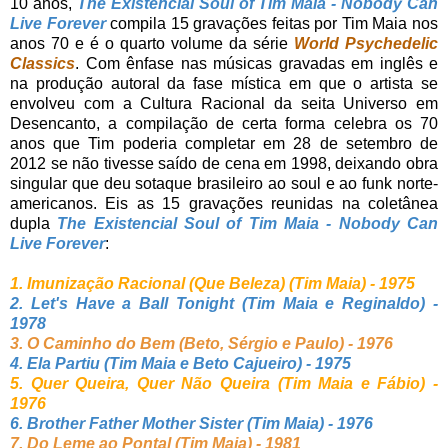
10 anos,
The Existencial Soul of Tim Maia - Nobody Can
Live Forever
compila 15 gravações feitas por Tim Maia nos
anos 70 e é o quarto volume da série
World Psychedelic
Classics
. Com ênfase nas músicas gravadas em inglês e
na produção autoral da fase mística em que o artista se
envolveu com a Cultura Racional da seita Universo em
Desencanto, a compilação de certa forma celebra os 70
anos que Tim poderia completar em 28 de setembro de
2012 se não tivesse saído de cena em 1998, deixando obra
singular que deu sotaque brasileiro ao soul e ao funk norte-
americanos. Eis as 15 gravações reunidas na coletânea
dupla
The Existencial Soul of Tim Maia - Nobody Can
Live Forever
:
1. Imunização Racional (Que Beleza) (Tim Maia) - 1975
2. Let's Have a Ball Tonight (Tim Maia e Reginaldo) -
1978
3. O Caminho do Bem (Beto, Sérgio e Paulo) - 1976
4. Ela Partiu (Tim Maia e Beto Cajueiro) - 1975
5. Quer Queira, Quer Não Queira (Tim Maia e Fábio) -
1976
6. Brother Father Mother Sister (Tim Maia) - 1976
7. Do Leme ao Pontal (Tim Maia) - 1981