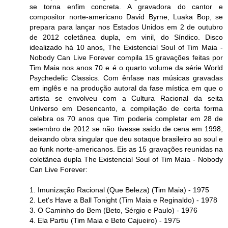
se torna enfim concreta. A gravadora do cantor e
compositor norte-americano David Byrne, Luaka Bop, se
prepara para lançar nos Estados Unidos em 2 de outubro
de 2012 coletânea dupla, em vinil, do Síndico. Disco
idealizado há 10 anos, The Existencial Soul of Tim Maia -
Nobody Can Live Forever compila 15 gravações feitas por
Tim Maia nos anos 70 e é o quarto volume da série World
Psychedelic Classics. Com ênfase nas músicas gravadas
em inglês e na produção autoral da fase mística em que o
artista se envolveu com a Cultura Racional da seita
Universo em Desencanto, a compilação de certa forma
celebra os 70 anos que Tim poderia completar em 28 de
setembro de 2012 se não tivesse saído de cena em 1998,
deixando obra singular que deu sotaque brasileiro ao soul e
ao funk norte-americanos. Eis as 15 gravações reunidas na
coletânea dupla The Existencial Soul of Tim Maia - Nobody
Can Live Forever:
1. Imunização Racional (Que Beleza) (Tim Maia) - 1975
2. Let's Have a Ball Tonight (Tim Maia e Reginaldo) - 1978
3. O Caminho do Bem (Beto, Sérgio e Paulo) - 1976
4. Ela Partiu (Tim Maia e Beto Cajueiro) - 1975