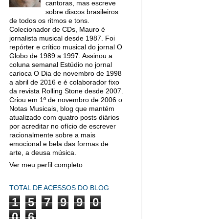
cantoras, mas escreve
sobre discos brasileiros
de todos os ritmos e tons.
Colecionador de CDs, Mauro é
jornalista musical desde 1987. Foi
repórter e crítico musical do jornal O
Globo de 1989 a 1997. Assinou a
coluna semanal Estúdio no jornal
carioca O Dia de novembro de 1998
a abril de 2016 e é colaborador fixo
da revista Rolling Stone desde 2007.
Criou em 1º de novembro de 2006 o
Notas Musicais, blog que mantém
atualizado com quatro posts diários
por acreditar no ofício de escrever
racionalmente sobre a mais
emocional e bela das formas de
arte, a deusa música.
Ver meu perfil completo
TOTAL DE ACESSOS DO BLOG
1
5
7
9
9
0
0
6