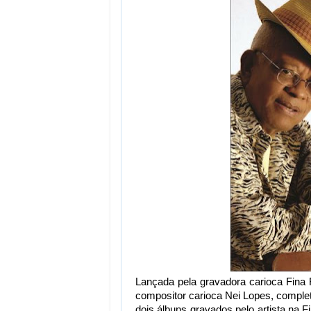
Lançada pela gravadora carioca Fina 
compositor carioca Nei Lopes, comple
dois álbuns gravados pelo artista na F