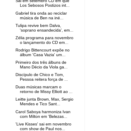
Sai em setembro CD em que
Los Sebosos Postizos int...
Gabriel tira onda ao reciclar
música de Ben na iné...
Tulipa revive bem Dalva,
'soprano ensandecida', em...
Zélia programa para novembro
o lançamento do CD em...
Rodrigo Bittencourt expõe no
álbum 'Casa Vazia' um...
Primeiro dos três álbuns de
Mano Décio da Viola ga...
Discípulo de Chico e Tom,
Pessoa reitera força de ...
Duas músicas marcam o
retorno de Missy Elliott ao ...
Leitte junta Brown, Max, Sergio
Mendes e Tico Sant...
Carol Saboya harmoniza Ivan
com Milton em 'Belezas...
'Live Kisses' sai em novembro
com show de Paul nos...