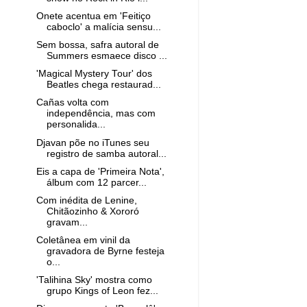
Onete acentua em 'Feitiço
caboclo' a malícia sensu...
Sem bossa, safra autoral de
Summers esmaece disco ...
'Magical Mystery Tour' dos
Beatles chega restaurad...
Cañas volta com
independência, mas com
personalida...
Djavan põe no iTunes seu
registro de samba autoral...
Eis a capa de 'Primeira Nota',
álbum com 12 parcer...
Com inédita de Lenine,
Chitãozinho & Xororó
gravam...
Coletânea em vinil da
gravadora de Byrne festeja
o...
'Talihina Sky' mostra como
grupo Kings of Leon fez...