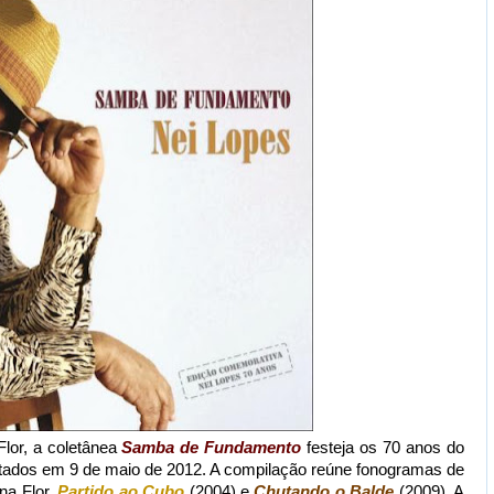
Flor, a coletânea
Samba de Fundamento
festeja os 70 anos do
tados em 9 de maio de 2012. A compilação reúne fonogramas de
ina Flor,
Partido ao Cubo
(2004) e
Chutando o Balde
(2009). A