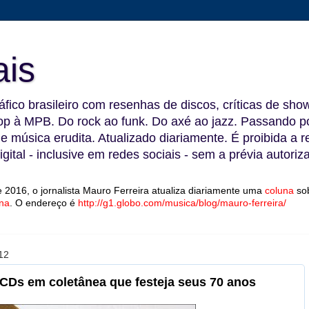
ais
fico brasileiro com resenhas de discos, críticas de show
 à MPB. Do rock ao funk. Do axé ao jazz. Passando por
 e música erudita. Atualizado diariamente. É proibida a 
gital - inclusive em redes sociais - sem a prévia autoriz
 2016, o jornalista Mauro Ferreira atualiza diariamente uma
coluna
so
na
.
O endereço é
http://g1.globo.com/musica/blog/mauro-ferreira/
12
 CDs em coletânea que festeja seus 70 anos