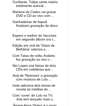
Confiante, Tulipa canta roteiro
totalmente autoral...
Mariene de Castro vai gravar
DVD e CD ao vivo com ...
Ganhadeiras de Itapuã
finalizam gravação de disco
...
Espere o melhor do Vaccines
em segundo álbum ora c...
Edição em vinil de 'Oásis de
Bethânia' valoriza a ...
Com Tatau de volta, Araketu
faz gravação ao vivo c...
Nei Lopes une faixas de dois
CDs em coletânea que ...
Aval de 'Reimixes' e gravação
com músicos de Lulu ...
Ivete adiciona dois temas de
novela às inéditas do...
Com 'cover' de Lulu na TV,
Jota tem lançado mais u...
'Ágape Amor Divino' é o novo