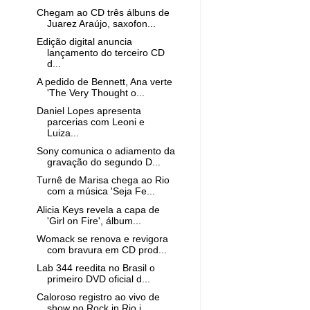
Chegam ao CD três álbuns de
Juarez Araújo, saxofon...
Edição digital anuncia
lançamento do terceiro CD
d...
A pedido de Bennett, Ana verte
'The Very Thought o...
Daniel Lopes apresenta
parcerias com Leoni e
Luiza...
Sony comunica o adiamento da
gravação do segundo D...
Turnê de Marisa chega ao Rio
com a música 'Seja Fe...
Alicia Keys revela a capa de
'Girl on Fire', álbum...
Womack se renova e revigora
com bravura em CD prod...
Lab 344 reedita no Brasil o
primeiro DVD oficial d...
Caloroso registro ao vivo de
show no Rock in Rio i...