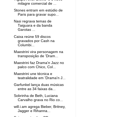
milagre comercial de ...
Stones entram em estúdio de
Paris para gravar supo...
Nasi regrava temas de
Taiguara e da banda
Garotas ...
Caixa reúne 59 discos
gravados por Cash na
Columbi...
Maestrini vira personagem na
transposição de 'Dram...
Maestrini faz Drama'n Jazz no
palco com Chico, Col...
Maestrini une técnica e
teatralidade em 'Drama'n J...
Garfunkel lança duas músicas
entre as 34 faixas da...
Sobrinha de Beth, Luciana
Carvalho grava no Rio co...
will.i.am agrega Bieber, Britney,
Jagger e Rihanna...