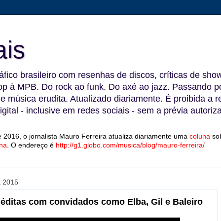
ais
fico brasileiro com resenhas de discos, críticas de show
 à MPB. Do rock ao funk. Do axé ao jazz. Passando por
 e música erudita. Atualizado diariamente. É proibida a 
gital - inclusive em redes sociais - sem a prévia autoriz
 2016, o jornalista Mauro Ferreira atualiza diariamente uma
coluna
so
na
.
O endereço é
http://g1.globo.com/musica/blog/mauro-ferreira/
 2015
inéditas com convidados como Elba, Gil e Baleiro