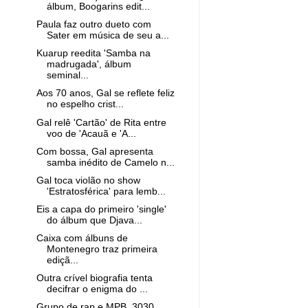
álbum, Boogarins edit...
Paula faz outro dueto com
Sater em música de seu a...
Kuarup reedita 'Samba na
madrugada', álbum
seminal...
Aos 70 anos, Gal se reflete feliz
no espelho crist...
Gal relê 'Cartão' de Rita entre
voo de 'Acauã e 'A...
Com bossa, Gal apresenta
samba inédito de Camelo n...
Gal toca violão no show
'Estratosférica' para lemb...
Eis a capa do primeiro 'single'
do álbum que Djava...
Caixa com álbuns de
Montenegro traz primeira
ediçã...
Outra crível biografia tenta
decifrar o enigma do ...
Grupo de rap e MPB, 3030