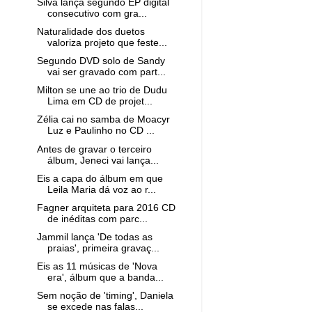
Silva lança segundo EP digital
consecutivo com gra...
Naturalidade dos duetos
valoriza projeto que feste...
Segundo DVD solo de Sandy
vai ser gravado com part...
Milton se une ao trio de Dudu
Lima em CD de projet...
Zélia cai no samba de Moacyr
Luz e Paulinho no CD ...
Antes de gravar o terceiro
álbum, Jeneci vai lança...
Eis a capa do álbum em que
Leila Maria dá voz ao r...
Fagner arquiteta para 2016 CD
de inéditas com parc...
Jammil lança 'De todas as
praias', primeira gravaç...
Eis as 11 músicas de 'Nova
era', álbum que a banda...
Sem noção de 'timing', Daniela
se excede nas falas...