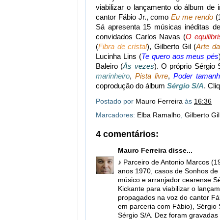
viabilizar o lançamento do álbum de 
cantor Fábio Jr., como
Eu me rendo
(
Sá apresenta 15 músicas inéditas d
convidados Carlos Navas (
O equilibri
(
Fibra de cristal
), Gilberto Gil (
Arte da
Lucinha Lins (
Te quero aos meus pés
Baleiro (
Às vezes
). O próprio Sérgio
marinheiro
,
Pista livre
,
Poder tamanh
coprodução do álbum
Sérgio S/A
. Cl
Postado por
Mauro Ferreira
às
16:36
Marcadores:
Elba Ramalho
,
Gilberto Gil
4 comentários:
Mauro Ferreira
disse...
♪ Parceiro de Antonio Marcos (
anos 1970, casos de Sonhos de 
músico e arranjador cearense Sé
Kickante para viabilizar o lança
propagados na voz do cantor Fá
em parceria com Fábio), Sérgio 
Sérgio S/A. Dez foram gravadas 