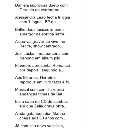
Daniela improvisa dueto com
Geraldo ao estrear no ...
Alessandra Leão fecha trilogia
com 'Língua', EP qu...
Brilho dos músicos impede
amargor da sortida safra...
Alceu vai gravar ao vivo, no
Recife, show centrado...
Jozi Lucka firma parceria com
Nenung em álbum pilo...
Flanders apresenta 'Romance
pra depois', segundo á...
Aos 80 anos, Hermínio
reproduz em livro fatos e fo...
Musical sem conflito repisa
andanças firmes de Bet...
Eis a capa do CD de sambas
em que Zélia grava obra...
Ainda gata todo dia, Marina
chega aos 60 anos com ...
Já com seu novo vocalista,