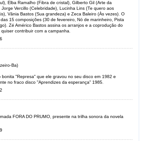
), Elba Ramalho (Fibra de cristal), Gilberto Gil (Arte da
Jorge Vercillo (Celebridade), Lucinha Lins (Te quero aos
is), Vânia Bastos (Sua grandeza) e Zeca Baleiro (Às vezes). O
 das 15 composições (30 de fevereiro, Nó de marinheiro, Pista
ogo). Zé Américo Bastos assina os arranjos e a coprodução do
e quiser contribuir com a campanha.
36
zeiro-Ba)
 bonita "Represa" que ele gravou no seu disco em 1982 e
nte no fraco disco "Aprendizes da esperança" 1985.
22
mada FORA DO PRUMO, presente na trilha sonora da novela
19