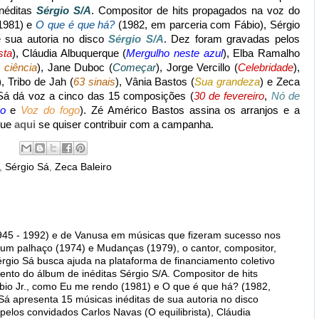
inéditas
Sérgio S/A
. Compositor de hits propagados na voz do
1981) e
O que é que há?
(1982, em parceria com Fábio), Sérgio
e sua autoria no disco
Sérgio S/A
. Dez foram gravadas pelos
sta
), Cláudia Albuquerque (
Mergulho neste azul
), Elba Ramalho
 ciência
), Jane Duboc (
Começar
), Jorge Vercillo (
Celebridade
),
), Tribo de Jah (
63 sinais
), Vânia Bastos (
Sua grandeza
) e Zeca
 Sá dá voz a cinco das 15 composições (
30 de fevereiro
,
Nó de
o
e
Voz do fogo
). Zé Américo Bastos assina os arranjos e a
ique
aqui
se quiser contribuir com a campanha.
,
Sérgio Sá
,
Zeca Baleiro
1945 - 1992) e de Vanusa em músicas que fizeram sucesso nos
um palhaço (1974) e Mudanças (1979), o cantor, compositor,
rgio Sá busca ajuda na plataforma de financiamento coletivo
mento do álbum de inéditas Sérgio S/A. Compositor de hits
bio Jr., como Eu me rendo (1981) e O que é que há? (1982,
Sá apresenta 15 músicas inéditas de sua autoria no disco
pelos convidados Carlos Navas (O equilibrista), Cláudia