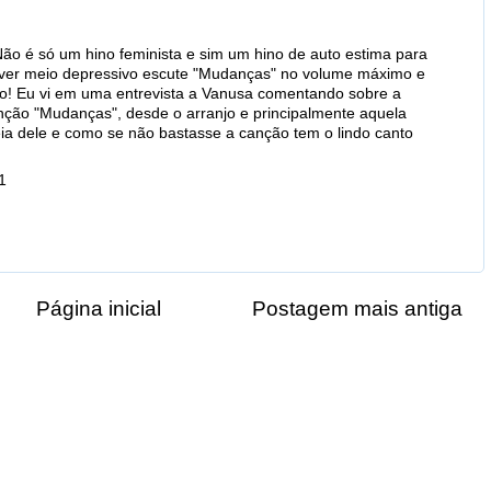
ão é só um hino feminista e sim um hino de auto estima para
ver meio depressivo escute "Mudanças" no volume máximo e
do! Eu vi em uma entrevista a Vanusa comentando sobre a
anção "Mudanças", desde o arranjo e principalmente aquela
deia dele e como se não bastasse a canção tem o lindo canto
1
Página inicial
Postagem mais antiga