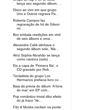
lança seu segundo álbum, ...
Disco ao vivo em que grupo
Uns e Outros regrava Pa...
Roberta Campos faz
regravação de hit de Gilson
no ...
Box embala reedições em vinil
de seis álbuns e uma...
Alexandre Caldi alinhava o
segundo álbum solo, 'Me...
Atriz Sophia Abrahão se lança
como cantora (solo) ...
Eis a capa de 'Primera fila', o
CD gravado por Rob...
Tecladista do grupo Los
Hermanos prefacia livro co...
Baia dá prévia do álbum 'A fúria
do mar' em EP com...
Pop romântico trivial dilui efeito
do já fraco 'Ve...
Fito & Moska oscilam na ponte