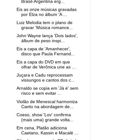
Brasil-Argentina erg...
Eis as onze músicas gravadas
por Elza no álbum 'A ...
Luiz Melodia tem o plano de
gravar 'Música romance...
John Wayne lança 'Dois lados',
álbum de peso inspi...
Eis a capa de 'Amanhecer',
disco que Paula Fernand...
Eis a capa do DVD em que
olhar de Verônica une as ...
Juçara e Cadu reprocessam
vissungos e cantos dos c...
Arnaldo se copia em 'Já é' sem
risco e sem evitar ...
Violão de Menescal harmoniza
Canto na abordagem de...
Coeso, show 'Lov' confirma
(mais uma) grande volta...
Em cena, Platão adiciona
Caetano, Kassin e Macalé ...