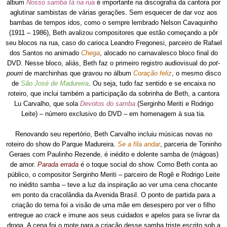
álbum
Nosso samba tá na rua
é importante na discografia da cantora por
aglutinar sambistas de várias gerações. Sem esquecer de dar voz aos
bambas de tempos idos, como o sempre lembrado Nelson Cavaquinho
(1911 – 1986), Beth avalizou compositores que estão começando a pôr
seu blocos na rua, caso do carioca Leandro Fregonesi, parceiro de Rafael
dos Santos no animado
Chega
, alocado no carnavalesco bloco final do
DVD. Nesse bloco, aliás, Beth faz o primeiro registro audiovisual do
pot-
pourri
de marchinhas que gravou no álbum
Coração feliz
, o mesmo disco
de
São José de Madureira
. Ou seja, tudo faz sentido e se encaixa no
roteiro, que inclui também a participação da sobrinha de Beth, a cantora
Lu Carvalho, que sola
Devotos do samba
(Serginho Meriti e Rodrigo
Leite) – número exclusivo do DVD – em homenagem à sua tia.
Renovando seu repertório, Beth Carvalho incluiu músicas novas no
roteiro do show do Parque Madureira.
Se a fila andar
, parceria de Toninho
Geraes com Paulinho Rezende, é inédito e dolente samba de (mágoas)
de amor.
Parada errada
é o toque social do show. Como Beth conta ao
público, o compositor Serginho Meriti – parceiro de Rogê e Rodrigo Leite
no inédito samba – teve a luz da inspiração ao ver uma cena chocante
em ponto da cracolândia da Avenida Brasil. O ponto de partida para a
criação do tema foi a visão de uma mãe em desespero por ver o filho
entregue ao
crack
e imune aos seus cuidados e apelos para se livrar da
droga. A cena foi o mote para a criação desse samba triste escrito sob a