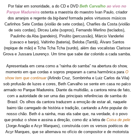
Por falar em sonoridade, a do CD e DVD
Beth Carvalho
ao vivo no
Parque Madureira
ostenta a maestria do maestro Ivan Paulo, criador
dos arranjos e regente da
big-band
formada pelos virtuosos músicos
Carlinhos Sete Cordas (violão de sete cordas), Charlles da Costa (violão
de seis cordas), Dirceu Leite (sopros), Fernando Merlino (teclados),
Paulinho da Aba (pandeiro), Pirulito (percussão), Márcio Vanderlei
(cavaco e banjo), Valtinho (bateria), Beloba (Tantã), Álvaro Santos
(repique de mão) e Tcha Tcha Tcha (surdo), além das vocalistas Clarisse
Grova e Jussara Lourenço. Um time que sabe dar colorido a cada samba.
Apresentada em cena como a “rainha do samba” na abertura do show,
momento em que cordas e sopros preparam a cama harmônica para
O
show tem que continuar
(Arlindo Cruz, Sombrinha e Luiz Carlos da Vila)
sob profusão de luzes e cores, Beth Carvalho se sente em casa no palco
armado no Parque Madureira. Diante da multidão, a cantora reina de fato,
com a autoridade de ser uma das principais referências de samba do
Brasil. Os olhos da cantora traduzem a emoção de estar ali, naquele
bairro tão carregado de história e tradição, cantando a Arte popular do
nosso chão. Beth é a rainha, mas ela sabe que, na verdade, é o povo
que produz o show e assina a direção, como diz a letra de
Coisa de pele
(Jorge Aragão e Acyr Marques), construída com os versos poéticos de
Acyr Marques, que se alternava no ofício de compositor e de motorista