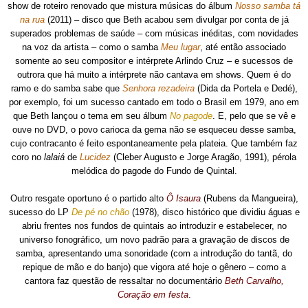
show de roteiro renovado que mistura músicas do álbum
Nosso samba tá
na rua
(2011) – disco que Beth acabou sem divulgar por conta de já
superados problemas de saúde – com músicas inéditas, com novidades
na voz da artista – como o samba
Meu lugar
, até então associado
somente ao seu compositor e intérprete Arlindo Cruz – e sucessos de
outrora que há muito a intérprete não cantava
em shows. Quem
é do
ramo e do samba sabe que
Senhora rezadeira
(Dida da Portela e Dedé),
por exemplo, foi um sucesso cantado em todo o Brasil em 1979, ano
em
que Beth
lançou o tema em seu álbum
No pagode
. E, pelo que se vê e
ouve no DVD, o povo carioca da gema não se esqueceu desse samba,
cujo contracanto é feito espontaneamente pela plateia. Que também faz
coro no
lalaiá
de
Lucidez
(Cleber Augusto e Jorge Aragão, 1991), pérola
melódica do pagode do Fundo de Quintal.
Outro resgate oportuno é o partido alto
Ô Isaura
(Rubens da Mangueira),
sucesso do LP
De pé no chão
(1978), disco histórico que dividiu águas e
abriu frentes nos fundos de quintais ao introduzir e estabelecer, no
universo fonográfico, um novo padrão para a gravação de discos de
samba, apresentando uma sonoridade (com a introdução do tantã, do
repique de mão e do banjo) que vigora até hoje o gênero – como a
cantora faz questão de ressaltar no documentário
Beth Carvalho,
Coração em festa
.