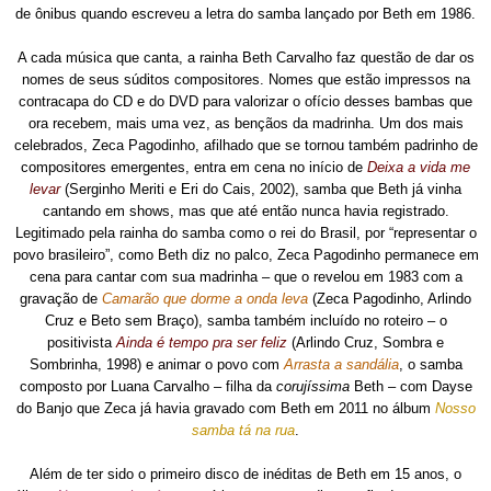
de ônibus quando escreveu a letra do samba lançado por Beth em 1986.
A cada música que canta, a rainha Beth Carvalho faz questão de dar os
nomes de seus súditos compositores. Nomes que estão impressos na
contracapa do CD e do DVD para valorizar o ofício desses bambas que
ora recebem, mais uma vez, as bençãos da madrinha. Um dos mais
celebrados, Zeca Pagodinho, afilhado que se tornou também padrinho de
compositores emergentes, entra em cena no início de
Deixa a vida me
levar
(Serginho Meriti e Eri do Cais, 2002), samba que Beth já vinha
cantando em shows, mas que até então nunca havia registrado.
Legitimado pela rainha do samba como o rei do Brasil, por “representar o
povo brasileiro”, como Beth diz no palco, Zeca Pagodinho permanece em
cena para cantar com sua madrinha – que o revelou em 1983 com a
gravação de
Camarão que dorme a onda leva
(Zeca Pagodinho, Arlindo
Cruz e Beto sem Braço), samba também incluído no roteiro – o
positivista
Ainda é tempo pra ser feliz
(Arlindo Cruz, Sombra e
Sombrinha, 1998) e animar o povo com
Arrasta a sandália
, o samba
composto por Luana Carvalho – filha da
corujíssima
Beth – com Dayse
do Banjo que Zeca já havia gravado com Beth em 2011 no álbum
Nosso
samba tá na rua
.
Além de ter sido o primeiro disco de inéditas de Beth em 15 anos, o