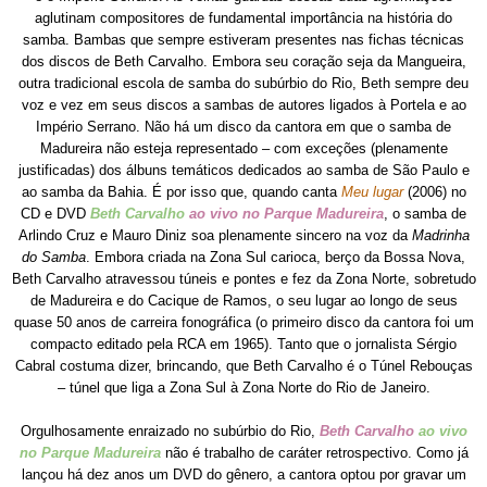
aglutinam compositores de fundamental importância na história do
samba. Bambas que sempre estiveram presentes nas fichas técnicas
dos discos de Beth Carvalho. Embora seu coração seja da Mangueira,
outra tradicional escola de samba do subúrbio do Rio, Beth sempre deu
voz e vez em seus discos a sambas de autores ligados à Portela e ao
Império Serrano. Não há um disco da cantora em que o samba de
Madureira não esteja representado – com exceções (plenamente
justificadas) dos álbuns temáticos dedicados ao samba de São Paulo e
ao samba da Bahia. É por isso que, quando canta
Meu lugar
(2006) no
CD e DVD
Beth Carvalho
ao vivo no Parque Madureira
, o samba de
Arlindo Cruz e Mauro Diniz soa plenamente sincero na voz da
Madrinha
do Samba
. Embora criada na Zona Sul carioca, berço da Bossa Nova,
Beth Carvalho atravessou túneis e pontes e fez da Zona Norte, sobretudo
de Madureira e do Cacique de Ramos, o seu lugar ao longo de seus
quase 50 anos de carreira fonográfica (o primeiro disco da cantora foi um
compacto editado pela RCA em 1965). Tanto que o jornalista Sérgio
Cabral costuma dizer, brincando, que Beth Carvalho é o Túnel Rebouças
– túnel que liga a Zona Sul à Zona Norte do Rio de Janeiro.
Orgulhosamente enraizado no subúrbio do Rio,
Beth Carvalho
ao vivo
no Parque Madureira
não é trabalho de caráter retrospectivo. Como já
lançou há dez anos um DVD do gênero, a cantora optou por gravar um