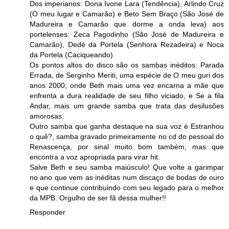
Dos imperianos: Dona Ivone Lara (Tendência), Arlindo Cruz
(O meu lugar e Camarão) e Beto Sem Braço (São José de
Madureira e Camarão que dorme a onda leva) aos
portelenses: Zeca Pagodinho (São José de Madureira e
Camarão), Dedé da Portela (Senhora Rezadeira) e Noca
da Portela (Caciqueando).
Os pontos altos do disco são os sambas inéditos: Parada
Errada, de Serginho Meriti, uma espécie de O meu guri dos
anos 2000, onde Beth mais uma vez encarna a mãe que
enfrenta a dura realidade de seu filho viciado, e Se a fila
Andar, mais um grande samba que trata das desilusões
amorosas.
Outro samba que ganha destaque na sua voz é Estranhou
o quê?, samba gravado primeiramente no cd do pessoal do
Renascença, por sinal muito bom também, mas que
encontra a voz apropriada para virar hit.
Salve Beth e seu samba maiúsculo! Que volte a garimpar
no ano que vem as inéditas num discaço de bodas de ouro
e que continue contribuindo com seu legado para o melhor
da MPB. Orgulho de ser fã dessa mulher!!
Responder