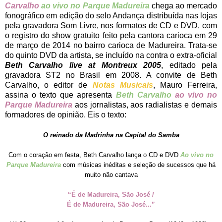
Carvalho
ao vivo no Parque Madureira
chega ao mercado
fonográfico em edição do selo Andança distribuída nas lojas
pela gravadora Som Livre, nos formatos de CD e DVD, com
o registro do show gratuito feito pela cantora carioca em 29
de março de 2014 no bairro carioca de Madureira. Trata-se
do quinto DVD da artista, se incluído na contra o extra-oficial
Beth Carvalho live at Montreux 2005
, editado pela
gravadora ST2 no Brasil em 2008. A convite de Beth
Carvalho, o editor de
Notas Musicais
, Mauro Ferreira,
assina o texto que apresenta
Beth Carvalho
ao vivo no
Parque Madureira
aos jornalistas, aos radialistas e demais
formadores de opinião. Eis o texto:
O reinado da Madrinha na Capital do Samba
Com o coração em festa, Beth Carvalho lança o CD e DVD
Ao vivo no
Parque Madureira
com músicas inéditas e seleção de sucessos que há
muito não cantava
“É de Madureira, São José /
É de Madureira, São José...”