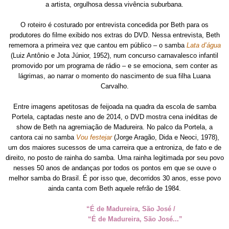
a artista, orgulhosa dessa vivência suburbana.
O roteiro é costurado por entrevista concedida por Beth para os
produtores do filme exibido nos extras do DVD. Nessa entrevista, Beth
rememora a primeira vez que cantou em público – o samba
Lata d’água
(Luiz Antônio e Jota Júnior, 1952), num concurso carnavalesco infantil
promovido por um programa de rádio – e se emociona, sem conter as
lágrimas, ao narrar o momento do nascimento de sua filha Luana
Carvalho.
Entre imagens apetitosas de feijoada na quadra da escola de samba
Portela, captadas neste ano de 2014, o DVD mostra cena inéditas de
show de Beth na agremiação de Madureira. No palco da Portela, a
cantora cai no samba
Vou festejar
(Jorge Aragão, Dida e Neoci, 1978),
um dos maiores sucessos de uma carreira que a entroniza, de fato e de
direito, no posto de rainha do samba. Uma rainha legitimada por seu povo
nesses 50 anos de andanças por todos os pontos em que se ouve o
melhor samba do Brasil. É por isso que, decorridos 30 anos, esse povo
ainda canta com Beth aquele refrão de 1984.
“É de Madureira, São José /
“É de Madureira, São José...”