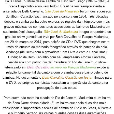
Há 30 anos, o refrão desse samba de Beto sem Braço (1940 – 1993) e
Zeca Pagodinho ecoou em todo o Brasil na voz sempre atenta e
antenada de Beth Carvalho.
São José de Madureira
foi um dos sucessos
do álbum
Coração feliz
, lançado pela cantora em 1984. Três décadas
depois, o samba ganha outro expressivo registro da intérprete que mais
gravou músicas de compositores associados ao bairro de Madureira em
sua irretocável discografia.
São José de Madureira
integra o repertório do
gratuito show gravado ao vivo por Beth Carvalho no Parque Madureira,
em 29 de março de 2014, para edição de CD e DVD que chegam neste
mês de outubro ao mercado fonográfico através de parceria do selo
Andança (de Beth) com a gravadora Som Livre e com o Canal Brasil.
Produção de Beth Carvalho com seu empresário Afonso Carvalho,
viabilizada com patrocínio da Prefeitura do Rio de Janeiro, o show
eternizado
em
Beth Carvalho
ao vivo no Parque Madureira
expõe a
relação fundamental da cantora com o samba desse bairro celeiro de
bambas. No documentário
Beth Carvalho
,
Coração em festa
, filmado para
o DVD, os próprios sambistas ressaltam a importância da cantora na
propagação de suas obras.
Para quem não mora na cidade do Rio de Janeiro, Madureira é um bairro
da Zona Norte dessa cidade. É um bairro que sedia duas das mais
tradicionais e importantes escolas de samba do Rio e do Brasil, a Portela
e o Império Serrano. As velhas guardas dessas duas agremiações