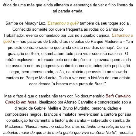
ótica de uma mãe que ainda alimenta a esperança de ver o filho liberto da
tal parada errada.
Samba de Moacyr Luz,
Estranhou o quê?
também dá seu toque social.
Conhecido somente por quem freqüenta as rodas do Samba do
Trabalhador, evento comandado por Luz no subúrbio carioca,
Estranhou o
quê?
é – nas palavras de Beth, ditas no palco do Parque Madureira – “um
protesto contra o racismo que ainda existe nos dias de hoje”. Com a
gravação de Beth, o samba tem tudo para virar sucesso nacional. O
refrão explosivo – reforçado pelo coro do público – provoca quem ainda
se assusta com os progressivos direitos conquistados pela população
negra, bem representada, aliás, na plateia que assistiu ao show da
cantora no Parque Madureira. Tudo a ver com a história de uma artista
considerada “a branca mais preta do Brasil”.
Mas o fato é que o samba não tem cor. No documentário
Beth Carvalho,
Coração em festa
, idealizado por Afonso Carvalho e concretizado sob a
direção de Gabriel Mellin e Bruno Murtinho, personalidades e
compositores negros, brancos e mulatos reverenciam a cantora por sua
contribuição fundamental à história do samba – sobretudo o samba de
Madureira.
“Nunca morei no subúrbio, mas eu tenho uma relação com o
subúrbio maior do que a de muita gente que vive na Zona Norte”
, ressalta