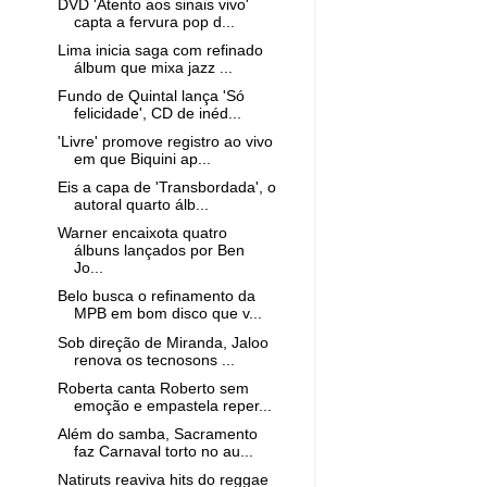
DVD 'Atento aos sinais vivo'
capta a fervura pop d...
Lima inicia saga com refinado
álbum que mixa jazz ...
Fundo de Quintal lança 'Só
felicidade', CD de inéd...
'Livre' promove registro ao vivo
em que Biquini ap...
Eis a capa de 'Transbordada', o
autoral quarto álb...
Warner encaixota quatro
álbuns lançados por Ben
Jo...
Belo busca o refinamento da
MPB em bom disco que v...
Sob direção de Miranda, Jaloo
renova os tecnosons ...
Roberta canta Roberto sem
emoção e empastela reper...
Além do samba, Sacramento
faz Carnaval torto no au...
Natiruts reaviva hits do reggae