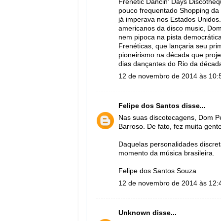
Frenetic Dancin' Days Discothe
pouco frequentado Shopping da G
já imperava nos Estados Unidos.
americanos da disco music, Dom 
nem pipoca na pista democrática
Frenéticas, que lançaria seu pr
pioneirismo na década que proj
dias dançantes do Rio da décad
12 de novembro de 2014 às 10:
Felipe dos Santos
disse...
Nas suas discotecagens, Dom Pep
Barroso. De fato, fez muita gen
Daquelas personalidades discre
momento da música brasileira.
Felipe dos Santos Souza
12 de novembro de 2014 às 12:
Unknown
disse...