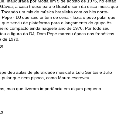
que. Inaugurada por Motta em 5 de agosto de 1976, no então
ávea, a casa trouxe para o Brasil o som da disco music que
 Tocando um mix de música brasileira com os hits norte-
Pepe - DJ que saiu ontem de cena - fazia o povo pular que
 que serviu de plataforma para o lançamento do grupo As
imeiro compacto ainda naquele ano de 1976. Por todo seu
etou a figura do DJ, Dom Pepe marcou época nos frenéticos
a de 1970.
59
e deu aulas de pluralidade musical a Lulu Santos e Júlio
te pular que nem pipoca, como Mauro escreveu.
tas, mas que tiveram importância em algum pequeno
43