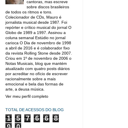
cantoras, mas escreve
sobre discos brasileiros
de todos os ritmos e tons.
Colecionador de CDs, Mauro é
jornalista musical desde 1987. Foi
repórter e crítico musical do jornal O
Globo de 1989 a 1997. Assinou a
coluna semanal Estúdio no jornal
carioca O Dia de novembro de 1998
a abril de 2016 e é colaborador fixo
da revista Rolling Stone desde 2007.
Criou em 1º de novembro de 2006 o
Notas Musicais, blog que mantém
atualizado com quatro posts diários
por acreditar no ofício de escrever
racionalmente sobre a mais
emocional e bela das formas de
arte, a deusa música.
Ver meu perfil completo
TOTAL DE ACESSOS DO BLOG
1
5
7
6
6
8
9
0