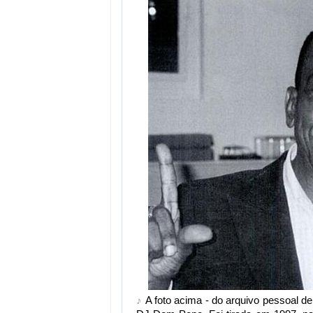
♪
A foto acima - do arquivo pessoal de