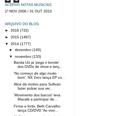
ACERVO NOTAS MUSICAIS
1º NOV 2006 / 31 OUT 2010
ARQUIVO DO BLOG
►
2016
(732)
►
2015
(1487)
▼
2014
(1777)
►
dezembro
(140)
▼
novembro
(133)
Banda Uó já 'pega o bonde'
dos DVDs de show e lanç...
'No começo de algo muito
bom', NX Zero lança EP co...
Alice dá motivo para Sullivan
fazer pulsar sua vei...
'Movimento dos barcos' leva
Macalé a participar de...
Firme e forte, Beth Carvalho
lança CD/DVD 'Ao vivo...