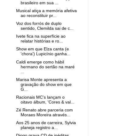
brasileiro em sua ...
Musical atiça a memória afetiva
ao reconstituir pr...
Voz dos forrós de duplo
sentido, Clemilda sai de c...
Ivete fica na superfície ao
relatar histórias e ro...
Show em que Elza canta (e
'chora') Lupicínio ganha...
Caldi emerge como hábil
hermano do sertão na maré
...
Marisa Monte apresenta a
gravação do show em que
G...
Racionais MC's lançam o
oitavo álbum, 'Cores & val...
Zé Renato abre parceria com
Moraes Moreira através...
Aos 25 anos de carreira, Sylvia
planeja registro a...
Diogo grava CD de inéditas