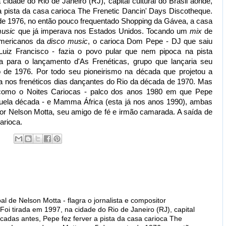
idade do Rio de Janeiro (RJ), capital cultural do Brasil aonde,
a pista da casa carioca The Frenetic Dancin' Days Discotheque.
de 1976, no então pouco frequentado Shopping da Gávea, a casa
music
que já imperava nos Estados Unidos. Tocando um
mix
de
-americanos da
disco music
, o carioca Dom Pepe - DJ que saiu
iz Francisco - fazia o povo pular que nem pipoca na pista
a para o lançamento d'As Frenéticas, grupo que lançaria seu
 de 1976. Por todo seu pioneirismo na década que projetou a
 nos frenéticos dias dançantes do Rio da década de 1970. Mas
 como o Noites Cariocas - palco dos anos 1980 em que Pepe
daquela década - e Mamma África (esta já nos anos 1990), ambas
or Nelson Motta, seu amigo de fé e irmão camarada. A saída de
arioca.
al de Nelson Motta - flagra o jornalista e compositor
oi tirada em 1997, na cidade do Rio de Janeiro (RJ), capital
écadas antes, Pepe fez ferver a pista da casa carioca The