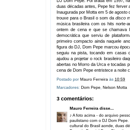
DJ Dom Pepe. Foi tirada em 1997, na c
duas décadas antes, Pepe fez ferver 
Inaugurada por Motta em 5 de agosto 
trouxe para o Brasil o som da
disco 
música brasileira com os hits norte
ontem de cena e que se chamava Lu
democrática que serviu de plataform
primeiro compacto ainda naquele ano
figura do DJ, Dom Pepe marcou época
seguiu na pista, tocando em casas
ajudou a projetar o rock brasileiro 
abertas no Morro da Urca e tocadas p
cena de Dom Pepe entristece a noite c
Postado por
Mauro Ferreira
às
10:59
Marcadores:
Dom Pepe
,
Nelson Motta
3 comentários:
Mauro Ferreira
disse...
♪ A foto acima - do arquivo pesso
paulistano com o DJ Dom Pepe. F
cultural do Brasil aonde, duas d