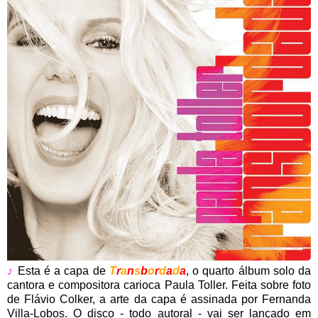
♪
Esta é a capa de
T
r
a
n
s
b
o
r
d
a
d
a
, o quarto álbum solo da
cantora e compositora carioca Paula Toller. Feita sobre foto
de Flávio Colker, a arte da capa é assinada por Fernanda
Villa-Lobos. O disco - todo autoral - vai ser lançado em