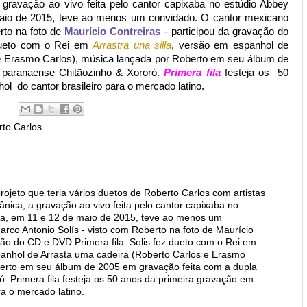
a gravação ao vivo feita pelo cantor capixaba no estúdio Abbey
maio de 2015, teve ao menos um convidado. O cantor mexicano
rto na foto de
Maurício Contreiras
- participou da gravação do
 dueto com o Rei em
Arrastra una silla
, versão em espanhol de
e Erasmo Carlos), música lançada por Roberto em seu álbum de
 paranaense Chitãozinho & Xororó.
Primera fila
festeja os 50
 do cantor brasileiro para o mercado latino.
to Carlos
rojeto que teria vários duetos de Roberto Carlos com artistas
ânica, a gravação ao vivo feita pelo cantor capixaba no
rra, em 11 e 12 de maio de 2015, teve ao menos um
rco Antonio Solís - visto com Roberto na foto de Maurício
ção do CD e DVD Primera fila. Solis fez dueto com o Rei em
spanhol de Arrasta uma cadeira (Roberto Carlos e Erasmo
berto em seu álbum de 2005 em gravação feita com a dupla
. Primera fila festeja os 50 anos da primeira gravação em
ra o mercado latino.