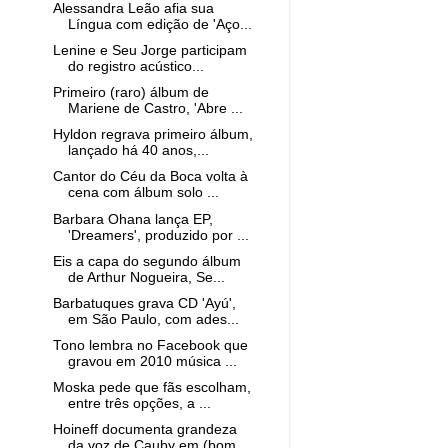
Alessandra Leão afia sua
Língua com edição de 'Aço...
Lenine e Seu Jorge participam
do registro acústico...
Primeiro (raro) álbum de
Mariene de Castro, 'Abre ...
Hyldon regrava primeiro álbum,
lançado há 40 anos,...
Cantor do Céu da Boca volta à
cena com álbum solo ...
Barbara Ohana lança EP,
'Dreamers', produzido por ...
Eis a capa do segundo álbum
de Arthur Nogueira, Se...
Barbatuques grava CD 'Ayú',
em São Paulo, com ades...
Tono lembra no Facebook que
gravou em 2010 música ...
Moska pede que fãs escolham,
entre três opções, a ...
Hoineff documenta grandeza
da voz de Cauby em (bom...