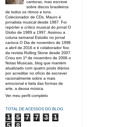
cantoras, mas escreve
sobre discos brasileiros
de todos os ritmos e tons.
Colecionador de CDs, Mauro é
jornalista musical desde 1987. Foi
repórter e crítico musical do jornal O
Globo de 1989 a 1997. Assinou a
coluna semanal Estúdio no jornal
carioca O Dia de novembro de 1998
a abril de 2016 e é colaborador fixo
da revista Rolling Stone desde 2007.
Criou em 1º de novembro de 2006 o
Notas Musicais, blog que mantém
atualizado com quatro posts diários
por acreditar no ofício de escrever
racionalmente sobre a mais
emocional e bela das formas de
arte, a deusa música.
Ver meu perfil completo
TOTAL DE ACESSOS DO BLOG
1
5
7
7
3
1
5
8