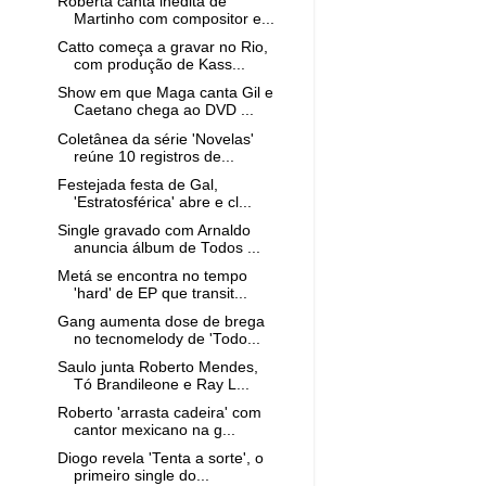
Roberta canta inédita de
Martinho com compositor e...
Catto começa a gravar no Rio,
com produção de Kass...
Show em que Maga canta Gil e
Caetano chega ao DVD ...
Coletânea da série 'Novelas'
reúne 10 registros de...
Festejada festa de Gal,
'Estratosférica' abre e cl...
Single gravado com Arnaldo
anuncia álbum de Todos ...
Metá se encontra no tempo
'hard' de EP que transit...
Gang aumenta dose de brega
no tecnomelody de 'Todo...
Saulo junta Roberto Mendes,
Tó Brandileone e Ray L...
Roberto 'arrasta cadeira' com
cantor mexicano na g...
Diogo revela 'Tenta a sorte', o
primeiro single do...