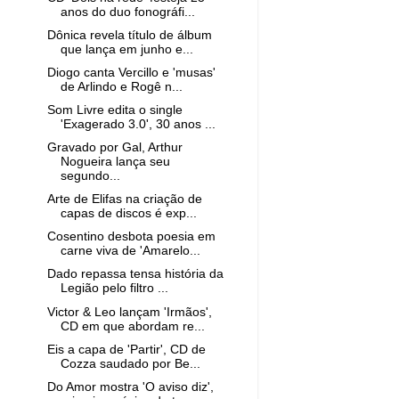
anos do duo fonográfi...
Dônica revela título de álbum
que lança em junho e...
Diogo canta Vercillo e 'musas'
de Arlindo e Rogê n...
Som Livre edita o single
'Exagerado 3.0', 30 anos ...
Gravado por Gal, Arthur
Nogueira lança seu
segundo...
Arte de Elifas na criação de
capas de discos é exp...
Cosentino desbota poesia em
carne viva de 'Amarelo...
Dado repassa tensa história da
Legião pelo filtro ...
Victor & Leo lançam 'Irmãos',
CD em que abordam re...
Eis a capa de 'Partir', CD de
Cozza saudado por Be...
Do Amor mostra 'O aviso diz',