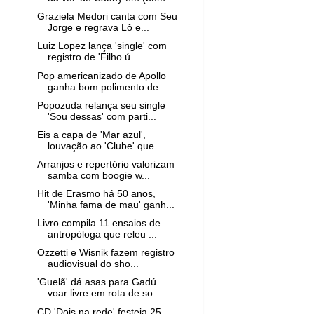
Graziela Medori canta com Seu
Jorge e regrava Lô e...
Luiz Lopez lança 'single' com
registro de 'Filho ú...
Pop americanizado de Apollo
ganha bom polimento de...
Popozuda relança seu single
'Sou dessas' com parti...
Eis a capa de 'Mar azul',
louvação ao 'Clube' que ...
Arranjos e repertório valorizam
samba com boogie w...
Hit de Erasmo há 50 anos,
'Minha fama de mau' ganh...
Livro compila 11 ensaios de
antropóloga que releu ...
Ozzetti e Wisnik fazem registro
audiovisual do sho...
'Guelã' dá asas para Gadú
voar livre em rota de so...
CD 'Dois na rede' festeja 25