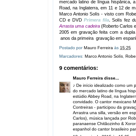
mercado latino de língua hispânica, 
Road, na Inglaterra, em 11 e 12 de 
Marco Antonio Solís - visto com Robe
CD e DVD
Primera fila
. Solís fez
Arrasta uma cadeira
(Roberto Carlos 
2005 em gravação feita com a dupla
anos da primeira gravação em espanhol
Postado por
Mauro Ferreira
às
15:25
Marcadores:
Marco Antonio Solís
,
Rober
9 comentários:
Mauro Ferreira
disse...
♪ De início idealizado como um p
do mercado latino de língua hisp
estúdio Abbey Road, na Inglate
convidado. O cantor mexicano Ma
Contreiras - participou da grava
Arrastra una silla, versão em e
Carlos), música lançada por Ro
paranaense Chitãozinho & Xororó
espanhol do cantor brasileiro pa