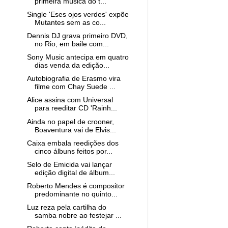
primeira música do t...
Single 'Eses ojos verdes' expõe
Mutantes sem as co...
Dennis DJ grava primeiro DVD,
no Rio, em baile com...
Sony Music antecipa em quatro
dias venda da edição...
Autobiografia de Erasmo vira
filme com Chay Suede ...
Alice assina com Universal
para reeditar CD 'Rainh...
Ainda no papel de crooner,
Boaventura vai de Elvis...
Caixa embala reedições dos
cinco álbuns feitos por...
Selo de Emicida vai lançar
edição digital de álbum...
Roberto Mendes é compositor
predominante no quinto...
Luz reza pela cartilha do
samba nobre ao festejar ...