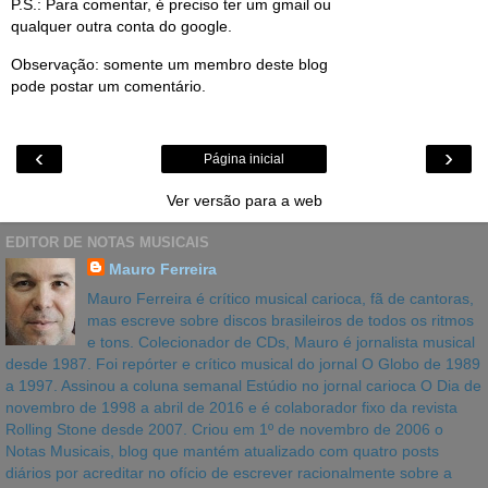
P.S.: Para comentar, é preciso ter um gmail ou
qualquer outra conta do google.
Observação: somente um membro deste blog
pode postar um comentário.
‹
›
Página inicial
Ver versão para a web
EDITOR DE NOTAS MUSICAIS
Mauro Ferreira
Mauro Ferreira é crítico musical carioca, fã de cantoras,
mas escreve sobre discos brasileiros de todos os ritmos
e tons. Colecionador de CDs, Mauro é jornalista musical
desde 1987. Foi repórter e crítico musical do jornal O Globo de 1989
a 1997. Assinou a coluna semanal Estúdio no jornal carioca O Dia de
novembro de 1998 a abril de 2016 e é colaborador fixo da revista
Rolling Stone desde 2007. Criou em 1º de novembro de 2006 o
Notas Musicais, blog que mantém atualizado com quatro posts
diários por acreditar no ofício de escrever racionalmente sobre a