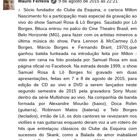
Mauro Ferreira
9 de agosto de 2015 às 22:21
♪ Sócio fundador do Clube da Esquina, o carioca Milton
Nascimento foi a participação mais especial da gravação ao
vivo do show Samuel Rosa & Lô Borges. Saudado por Lô
Borges, Bituca entrou no palco do Cine Theatro Brasil, em
Belo Horizonte (MG), para fazer com os artistas mineiros a
última música do show, Para Lennon & McCartney (Lô
Borges, Márcio Borges e Fernando Brant, 1970),que
ganhou batida funkeada na introdução feita por Milton -
visto em cena na foto postada por Samuel Rosa em sua
página oficial no Facebook. Na estrada desde 1999, o show
Samuel Rosa & Lô Borges foi gravado em duas
apresentações, feitas em 7 e 8 de agosto de 2015, para
edição de CD ao vivo e DVD a serem lançados neste
segundo semestre de 2015 pela gravadora Sony Music
dentro da série Multishow ao vivo. Na companhia de banda
formada por Alexandre Mourão (baixo), Doca Rolim
(guitarra), Robinson Matos (bateria) e Telo Borges
(teclados), irmão de Lô, os dois cantores se revezaram nos
violões e nas guitarras enquanto deram voz a um roteiro de
hits que entrelaçou clássicos do Clube da Esquina com
sucessos do Skank, como a Balada do amor inabalável