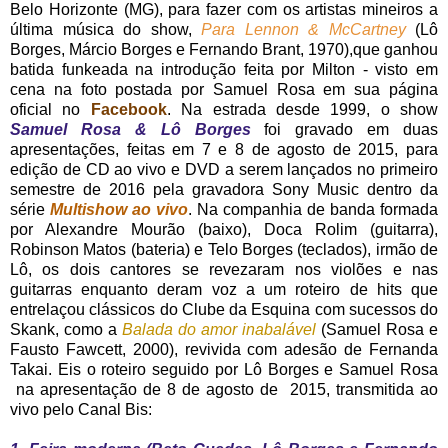
Belo Horizonte (MG), para fazer com os artistas mineiros a
última música do show,
Para Lennon & McCartney
(Lô
Borges, Márcio Borges e Fernando Brant, 1970),que ganhou
batida funkeada na introdução feita por Milton - visto em
cena na foto postada por Samuel Rosa em sua página
oficial no
Facebook
. Na estrada desde 1999, o show
Samuel Rosa & Lô Borges
foi gravado em duas
apresentações, feitas em 7 e 8 de agosto de 2015, para
edição de CD ao vivo e DVD a serem lançados no primeiro
semestre de 2016 pela gravadora Sony Music dentro da
série
Multishow ao vivo
. Na companhia de banda formada
por Alexandre Mourão (baixo), Doca Rolim (guitarra),
Robinson Matos (bateria) e Telo Borges (teclados), irmão de
Lô, os dois cantores se revezaram nos violões e nas
guitarras enquanto deram voz a um roteiro de hits que
entrelaçou clássicos do Clube da Esquina com sucessos do
Skank, como a
Balada do amor inabalável
(Samuel Rosa e
Fausto Fawcett, 2000), revivida com adesão de Fernanda
Takai. Eis o roteiro seguido por Lô Borges e Samuel Rosa
na apresentação de 8 de agosto de 2015, transmitida ao
vivo pelo Canal Bis: