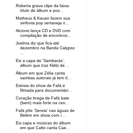
Roberta grava clipe da faixa-
título de álbum e pos...
Matheus & Kauan fazem sua
sinfonia pop sertaneja n...
Alcione lança CD e DVD com
compilação de encontros...
Joelma diz que fica até
dezembro na Banda Calypso
...
Eis a capa de 'Sambarás',
álbum que traz Klébi de ...
Álbum em que Zélia canta
sambas autorais já tem tí...
Estreia do show de Fafá é
filmada para documentári...
Coração brega de Fafá bate
(bem) mais forte na cen...
Fafá põe 'Sereia' nas águas de
Belém em show com i...
Eis capa e músicas do álbum
em que Catto canta Cae...