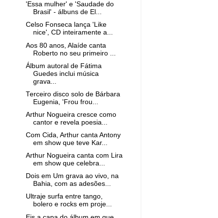
'Essa mulher' e 'Saudade do
Brasil' - álbuns de El...
Celso Fonseca lança 'Like
nice', CD inteiramente a...
Aos 80 anos, Alaíde canta
Roberto no seu primeiro ...
Álbum autoral de Fátima
Guedes inclui música
grava...
Terceiro disco solo de Bárbara
Eugenia, 'Frou frou...
Arthur Nogueira cresce como
cantor e revela poesia...
Com Cida, Arthur canta Antony
em show que teve Kar...
Arthur Nogueira canta com Lira
em show que celebra...
Dois em Um grava ao vivo, na
Bahia, com as adesões...
Ultraje surfa entre tango,
bolero e rocks em proje...
Eis a capa do álbum em que