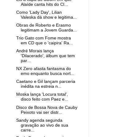
Alaíde canta hits do Cl...
Como 'Lady Day', Lilian
Valeska dá show e legitima...
Obras de Roberto e Erasmo
legitimam a Jovem Guarda...
Trio Gato com Fome mostra
em CD que o 'caipira' Ra...
André Morais lança
'Dilacerado', álbum que tem
par...
NX Zero afasta fantasma do
emo enquanto busca nort...
Caetano e Gil lançam parceria
inédita na estreia n...
Moska lança 'Locura total',
disco feito com Paez e...
Disco de Bossa Nova de Cauby
Peixoto vai ser distr...
Sandy agenda segunda
gravação ao vivo de sua
carre...