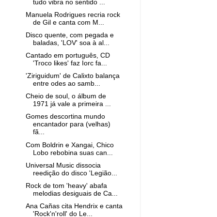
tudo vibra no sentido ...
Manuela Rodrigues recria rock
de Gil e canta com M...
Disco quente, com pegada e
baladas, 'LOV' soa à al...
Cantado em português, CD
'Troco likes' faz Iorc fa...
'Ziriguidum' de Calixto balança
entre odes ao samb...
Cheio de soul, o álbum de
1971 já vale a primeira ...
Gomes descortina mundo
encantador para (velhas)
fã...
Com Boldrin e Xangai, Chico
Lobo rebobina suas can...
Universal Music dissocia
reedição do disco 'Legião...
Rock de tom 'heavy' abafa
melodias desiguais de Ca...
Ana Cañas cita Hendrix e canta
'Rock'n'roll' do Le...