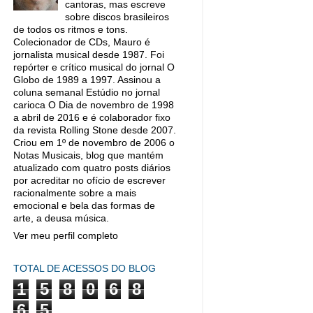
cantoras, mas escreve
sobre discos brasileiros
de todos os ritmos e tons.
Colecionador de CDs, Mauro é
jornalista musical desde 1987. Foi
repórter e crítico musical do jornal O
Globo de 1989 a 1997. Assinou a
coluna semanal Estúdio no jornal
carioca O Dia de novembro de 1998
a abril de 2016 e é colaborador fixo
da revista Rolling Stone desde 2007.
Criou em 1º de novembro de 2006 o
Notas Musicais, blog que mantém
atualizado com quatro posts diários
por acreditar no ofício de escrever
racionalmente sobre a mais
emocional e bela das formas de
arte, a deusa música.
Ver meu perfil completo
TOTAL DE ACESSOS DO BLOG
1
5
8
0
6
8
6
5