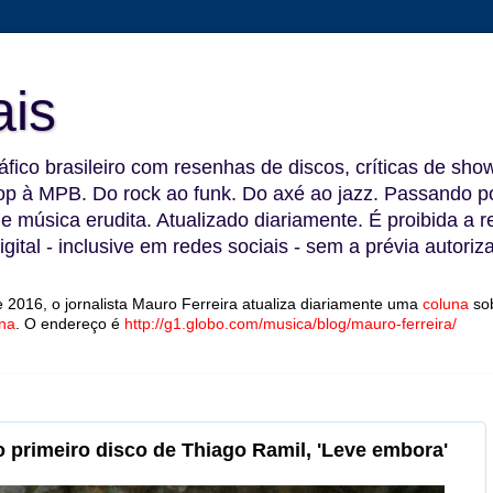
ais
fico brasileiro com resenhas de discos, críticas de show
 à MPB. Do rock ao funk. Do axé ao jazz. Passando por
 e música erudita. Atualizado diariamente. É proibida a 
gital - inclusive em redes sociais - sem a prévia autoriz
 2016, o jornalista Mauro Ferreira atualiza diariamente uma
coluna
so
na
.
O endereço é
http://g1.globo.com/musica/blog/mauro-ferreira/
o primeiro disco de Thiago Ramil, 'Leve embora'