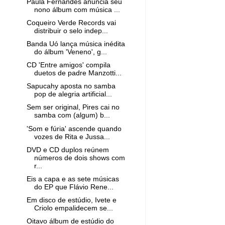
Paula Fernandes anuncia seu
nono álbum com música ...
Coqueiro Verde Records vai
distribuir o selo indep...
Banda Uó lança música inédita
do álbum 'Veneno', g...
CD 'Entre amigos' compila
duetos de padre Manzotti...
Sapucahy aposta no samba
pop de alegria artificial...
Sem ser original, Pires cai no
samba com (algum) b...
'Som e fúria' ascende quando
vozes de Rita e Jussa...
DVD e CD duplos reúnem
números de dois shows com
r...
Eis a capa e as sete músicas
do EP que Flávio Rene...
Em disco de estúdio, Ivete e
Criolo empalidecem se...
Oitavo álbum de estúdio do