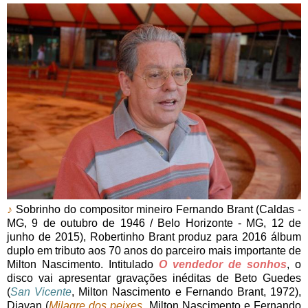
♪
Sobrinho do compositor mineiro Fernando Brant (Caldas -
MG, 9 de outubro de 1946 / Belo Horizonte - MG, 12 de
junho de 2015), Robertinho Brant produz para 2016 álbum
duplo em tributo aos 70 anos do parceiro mais importante de
Milton Nascimento. Intitulado
O vendedor de sonhos
, o
disco vai apresentar gravações inéditas de Beto Guedes
(
San Vicente
, Milton Nascimento e Fernando Brant, 1972),
Djavan (
Milagre dos peixes
, Milton Nascimento e Fernando