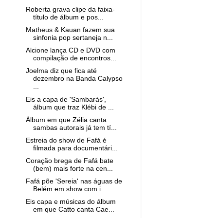
Roberta grava clipe da faixa-
título de álbum e pos...
Matheus & Kauan fazem sua
sinfonia pop sertaneja n...
Alcione lança CD e DVD com
compilação de encontros...
Joelma diz que fica até
dezembro na Banda Calypso
...
Eis a capa de 'Sambarás',
álbum que traz Klébi de ...
Álbum em que Zélia canta
sambas autorais já tem tí...
Estreia do show de Fafá é
filmada para documentári...
Coração brega de Fafá bate
(bem) mais forte na cen...
Fafá põe 'Sereia' nas águas de
Belém em show com i...
Eis capa e músicas do álbum
em que Catto canta Cae...