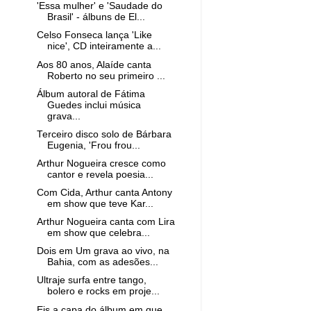
'Essa mulher' e 'Saudade do
Brasil' - álbuns de El...
Celso Fonseca lança 'Like
nice', CD inteiramente a...
Aos 80 anos, Alaíde canta
Roberto no seu primeiro ...
Álbum autoral de Fátima
Guedes inclui música
grava...
Terceiro disco solo de Bárbara
Eugenia, 'Frou frou...
Arthur Nogueira cresce como
cantor e revela poesia...
Com Cida, Arthur canta Antony
em show que teve Kar...
Arthur Nogueira canta com Lira
em show que celebra...
Dois em Um grava ao vivo, na
Bahia, com as adesões...
Ultraje surfa entre tango,
bolero e rocks em proje...
Eis a capa do álbum em que