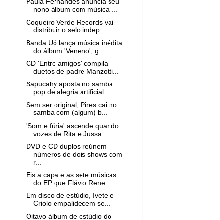
Paula Fernandes anuncia seu
nono álbum com música ...
Coqueiro Verde Records vai
distribuir o selo indep...
Banda Uó lança música inédita
do álbum 'Veneno', g...
CD 'Entre amigos' compila
duetos de padre Manzotti...
Sapucahy aposta no samba
pop de alegria artificial...
Sem ser original, Pires cai no
samba com (algum) b...
'Som e fúria' ascende quando
vozes de Rita e Jussa...
DVD e CD duplos reúnem
números de dois shows com
r...
Eis a capa e as sete músicas
do EP que Flávio Rene...
Em disco de estúdio, Ivete e
Criolo empalidecem se...
Oitavo álbum de estúdio do