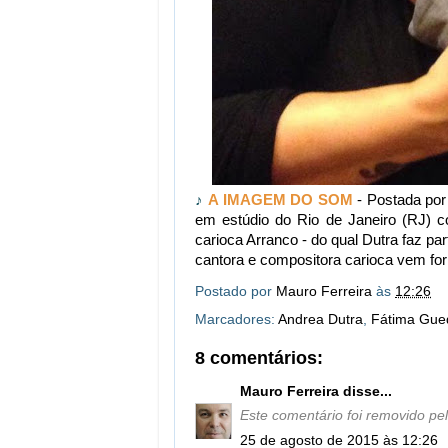
♪
A IMAGEM DO SOM
- Postada por 
em estúdio do Rio de Janeiro (RJ) 
carioca Arranco - do qual Dutra faz pa
cantora e compositora carioca vem fo
Postado por
Mauro Ferreira
às
12:26
Marcadores:
Andrea Dutra
,
Fátima Gue
8 comentários:
Mauro Ferreira
disse...
Este comentário foi removido pel
25 de agosto de 2015 às 12:26