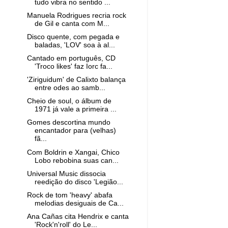
tudo vibra no sentido ...
Manuela Rodrigues recria rock
de Gil e canta com M...
Disco quente, com pegada e
baladas, 'LOV' soa à al...
Cantado em português, CD
'Troco likes' faz Iorc fa...
'Ziriguidum' de Calixto balança
entre odes ao samb...
Cheio de soul, o álbum de
1971 já vale a primeira ...
Gomes descortina mundo
encantador para (velhas)
fã...
Com Boldrin e Xangai, Chico
Lobo rebobina suas can...
Universal Music dissocia
reedição do disco 'Legião...
Rock de tom 'heavy' abafa
melodias desiguais de Ca...
Ana Cañas cita Hendrix e canta
'Rock'n'roll' do Le...