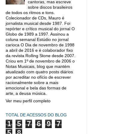
cantoras, mas escreve
sobre discos brasileiros
de todos os ritmos e tons.
Colecionador de CDs, Mauro é
jornalista musical desde 1987. Foi
repórter e crítico musical do jornal O
Globo de 1989 a 1997. Assinou a
coluna semanal Estúdio no jornal
carioca O Dia de novembro de 1998
a abril de 2016 e é colaborador fixo
da revista Rolling Stone desde 2007.
Criou em 1º de novembro de 2006 o
Notas Musicais, blog que mantém
atualizado com quatro posts diários
por acreditar no ofício de escrever
racionalmente sobre a mais
emocional e bela das formas de
arte, a deusa música.
Ver meu perfil completo
TOTAL DE ACESSOS DO BLOG
1
5
7
6
9
7
5
8