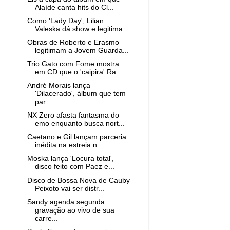
Alaíde canta hits do Cl...
Como 'Lady Day', Lilian
Valeska dá show e legitima...
Obras de Roberto e Erasmo
legitimam a Jovem Guarda...
Trio Gato com Fome mostra
em CD que o 'caipira' Ra...
André Morais lança
'Dilacerado', álbum que tem
par...
NX Zero afasta fantasma do
emo enquanto busca nort...
Caetano e Gil lançam parceria
inédita na estreia n...
Moska lança 'Locura total',
disco feito com Paez e...
Disco de Bossa Nova de Cauby
Peixoto vai ser distr...
Sandy agenda segunda
gravação ao vivo de sua
carre...