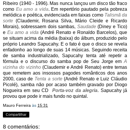
Ribeiro (1940 - 1996). Mas nunca lançou um disco tão fraco
como
Eu amo a vida
. Em repertório pautado pela pobreza
melódica e poética, evidenciada em faixas como
Talismã da
sorte
(Claudemir, Rosana Silva, Mário Cleide e Ricardo
Morais), sobressaem dois sambas,
Saudade
(Diney e Tico)
e
Eu amo a vida
(André Renato e Ronaldo Barcelos), que
se situam acima da média (baixa) do álbum, produzido pelo
próprio Leandro Sapucahy. E o fato é que o disco se revela
enfadonho ao longo de suas 14 músicas. Seguindo receita
de samba industrializado, Sapucahy tenta até repetir a
fórmula e o discurso do samba pop de Seu Jorge em
A
vizinha do vizinho
(Claudemir e André Renato) entre temas
que remetem aos insossos pagodes românticos dos anos
2000, caso de
Tenta a sorte
(André Renato e Luiz Cláudio
Picolé), samba não por acaso também gravado por Diogo
Nogueira em seu CD
Porta-voz da alegria
. Sapucahy já
provou que pode ir mais fundo no quintal.
Mauro Ferreira
às
15:31
Compartilhar
8 comentários: