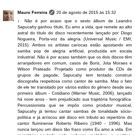
Mauro Ferreira
20 de agosto de 2015 às 15:32
♪ Não é por acaso que o sexto álbum de Leandro
Sapucahy ganhou título, Eu amo a vida, que remete ao alto
astral do título do disco recentemente lançado por Diogo
Nogueira, Porta-voz da alegria (Universal Music / EMI,
2015). Ambos os artistas cariocas estão apostando em
samba pop de alegria artificial, produzida em escala
industrial. Não é por acaso também que os dois discos têm
arranjadores em comum, casos de Boris, Jota Moraes e
Wilson Prateado. Projetado como produtor de CDs de
grupos de pagode, Sapucahy tem tentado construir
discografia respeitosa como cantor de samba. Mas o fato
de ele ter transitado por vários estilos do gênero desde seu
primeiro álbum - Cotidiano (Warner Music, 2006), lançado
há nove anos - tem prejudicado sua trajetória fonográfica.
Percussionista que se impôs como produtor musical,
Sapucahy já tentou cantar sambas de tonalidade sócio-
política e já arriscou até disco em tributo ao repertório do
cantor fluminense Roberto Ribeiro (1940 - 1996). Mas
nunca lançou um disco tão fraco como Eu amo a vida. Em