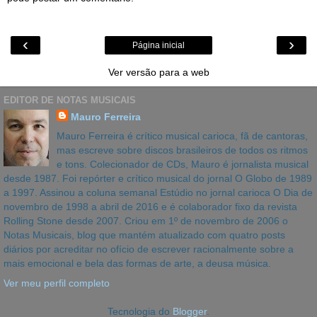
‹
›
Página inicial
Ver versão para a web
EDITOR DE NOTAS MUSICAIS
Mauro Ferreira
Mauro Ferreira é crítico musical carioca, fã de cantoras,
mas escreve sobre discos brasileiros de todos os ritmos
e tons. Colecionador de CDs, Mauro é jornalista musical
desde 1987. Foi repórter e crítico musical do jornal O Globo de 1989
a 1997. Assinou a coluna semanal Estúdio no jornal carioca O Dia de
novembro de 1998 a abril de 2016 e é colaborador fixo da revista
Rolling Stone desde 2007. Criou em 1º de novembro de 2006 o
Notas Musicais, blog que mantém atualizado com quatro posts
diários por acreditar no ofício de escrever racionalmente sobre a
mais emocional e bela das formas de arte, a deusa música.
Ver meu perfil completo
Tecnologia do
Blogger
.