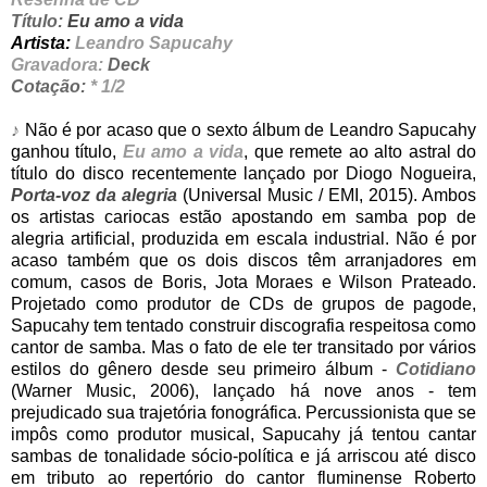
Título:
Eu amo a vida
Artista:
Leandro Sapucahy
Gravadora:
Deck
Cotação:
* 1/2
♪
Não é por acaso que o sexto álbum de Leandro Sapucahy
ganhou título,
Eu amo a vida
, que remete ao alto astral do
título do disco recentemente lançado por Diogo Nogueira,
Porta-voz da alegria
(Universal Music / EMI, 2015). Ambos
os artistas cariocas estão apostando em samba pop de
alegria artificial, produzida em escala industrial. Não é por
acaso também que os dois discos têm arranjadores em
comum, casos de Boris, Jota Moraes e Wilson Prateado.
Projetado como produtor de CDs de grupos de pagode,
Sapucahy tem tentado construir discografia respeitosa como
cantor de samba. Mas o fato de ele ter transitado por vários
estilos do gênero desde seu primeiro álbum -
Cotidiano
(Warner Music, 2006), lançado há nove anos - tem
prejudicado sua trajetória fonográfica. Percussionista que se
impôs como produtor musical, Sapucahy já tentou cantar
sambas de tonalidade sócio-política e já arriscou até disco
em tributo ao repertório do cantor fluminense Roberto