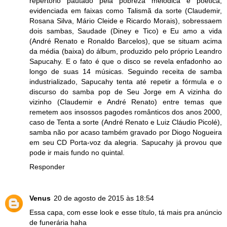
repertório pautado pela pobreza melódica e poética,
evidenciada em faixas como Talismã da sorte (Claudemir,
Rosana Silva, Mário Cleide e Ricardo Morais), sobressaem
dois sambas, Saudade (Diney e Tico) e Eu amo a vida
(André Renato e Ronaldo Barcelos), que se situam acima
da média (baixa) do álbum, produzido pelo próprio Leandro
Sapucahy. E o fato é que o disco se revela enfadonho ao
longo de suas 14 músicas. Seguindo receita de samba
industrializado, Sapucahy tenta até repetir a fórmula e o
discurso do samba pop de Seu Jorge em A vizinha do
vizinho (Claudemir e André Renato) entre temas que
remetem aos insossos pagodes românticos dos anos 2000,
caso de Tenta a sorte (André Renato e Luiz Cláudio Picolé),
samba não por acaso também gravado por Diogo Nogueira
em seu CD Porta-voz da alegria. Sapucahy já provou que
pode ir mais fundo no quintal.
Responder
Venus
20 de agosto de 2015 às 18:54
Essa capa, com esse look e esse título, tá mais pra anúncio
de funerária haha