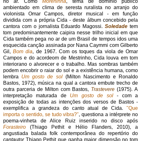
no ar. Como
Moreninha
, tema de domínio público
ambientado em clima de seresta ruralista no arranjo do
violonista Omar Campos, diretor musical - em função
dividida com a própria Cida - deste álbum concebido pela
cantora com o jornalista Eduardo Magossi.
Soledade
tem
tom predominantemente caipira nesse trilho inicial em que
Cida também pega no ar de um Brasil de tempos idos uma
esquecida canção assinada por Nana Caymmi com Gilberto
Gil,
Bom dia
, de 1967. Com os toques da viola de Omar
Campos e do acordeom de Mestrinho, Cida louva em tom
interiorano o alvorecer e o trabalho. Mas sombras também
podem encobrir o raiar do sol e a existência humana, como
lembra
Um gosto de sol
(Milton Nascimento e Ronaldo
Bastos, 1972), música na qual a cantora embute trecho de
outra parceria de Milton com Bastos,
Trastevere
(1975). A
interpretação maturada de
Um gosto de sol
- com a
exposição de todas as intenções dos versos de Bastos -
exemplifica a grandeza do canto atual de Cida.
"Que
importa o sentido, se tudo vibra?"
, questiona a intérprete no
poema-vinheta de Alice Ruiz inserido no disco após
Forasteiro
(Thiago Pethit e Hélio Flanders, 2010), a
angustiada balada folk contemporânea do repertório do
cantautor
Thiago Pethit que ganha maior dimensão no tom