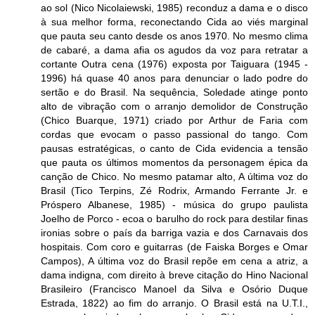
ao sol (Nico Nicolaiewski, 1985) reconduz a dama e o disco
à sua melhor forma, reconectando Cida ao viés marginal
que pauta seu canto desde os anos 1970. No mesmo clima
de cabaré, a dama afia os agudos da voz para retratar a
cortante Outra cena (1976) exposta por Taiguara (1945 -
1996) há quase 40 anos para denunciar o lado podre do
sertão e do Brasil. Na sequência, Soledade atinge ponto
alto de vibração com o arranjo demolidor de Construção
(Chico Buarque, 1971) criado por Arthur de Faria com
cordas que evocam o passo passional do tango. Com
pausas estratégicas, o canto de Cida evidencia a tensão
que pauta os últimos momentos da personagem épica da
canção de Chico. No mesmo patamar alto, A última voz do
Brasil (Tico Terpins, Zé Rodrix, Armando Ferrante Jr. e
Próspero Albanese, 1985) - música do grupo paulista
Joelho de Porco - ecoa o barulho do rock para destilar finas
ironias sobre o país da barriga vazia e dos Carnavais dos
hospitais. Com coro e guitarras (de Faiska Borges e Omar
Campos), A última voz do Brasil repõe em cena a atriz, a
dama indigna, com direito à breve citação do Hino Nacional
Brasileiro (Francisco Manoel da Silva e Osório Duque
Estrada, 1822) ao fim do arranjo. O Brasil está na U.T.I.,