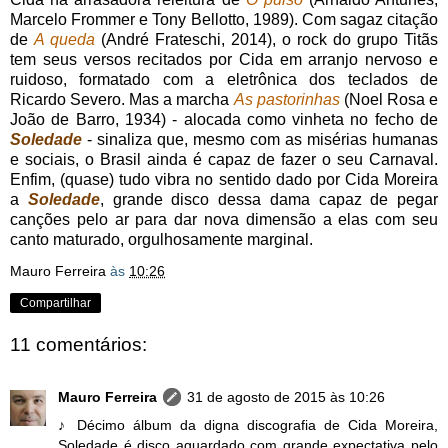
Marcelo Frommer e Tony Bellotto, 1989). Com sagaz citação
de
A queda
(André Frateschi, 2014), o rock do grupo Titãs
tem seus versos recitados por Cida em arranjo nervoso e
ruidoso, formatado com a eletrônica dos teclados de
Ricardo Severo. Mas a marcha
As pastorinhas
(Noel Rosa e
João de Barro, 1934) - alocada como vinheta no fecho de
Soledade
- sinaliza que, mesmo com as misérias humanas
e sociais, o Brasil ainda é capaz de fazer o seu Carnaval.
Enfim, (quase) tudo vibra no sentido dado por Cida Moreira
a
Soledade
, grande disco dessa dama capaz de pegar
canções pelo ar para dar nova dimensão a elas com seu
canto maturado, orgulhosamente marginal.
Mauro Ferreira
às
10:26
Compartilhar
11 comentários:
Mauro Ferreira
31 de agosto de 2015 às 10:26
♪ Décimo álbum da digna discografia de Cida Moreira,
Soledade é disco aguardado com grande expectativa pelo