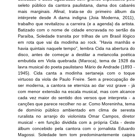
seleto público da cantora paulistana, dama dos cabarés
mais marginais. Afinal, trata-se do primeiro álbum da
intérprete desde A dama indigna (Joia Moderna, 2011),
trabalho que revitalizou a carreira (e a agenda) da artista.
Batizado com o nome de cidade encravada no sertão da
Paraíba, Soledade transita por trilhas de um Brasil ilógico
em rota que vai da modinha ao rock. "Havia manhãs e
havia quintais naquele tempo", lembra Cida na abertura do
disco, antes de começar a destilar a melancolia poética
embutida em Viola quebrada (Maroca), tema de 1928 da
lavra musical do poeta paulistano Mário de Andrade (1893 -
1945). Cida canta a modinha sertaneja com o toque
virtuoso da viola de Paulo Freire. Sem a preocupação de
ser moderna, a cantora se eterniza ao dar voz grave - já
com menor extensão na escala musical, mas com alcance
cada vez maior do sentido dos versos que interpreta - a
canções que parece recolher no ar. Como Moreninha, tema
de domínio público ambientado em clima de seresta
ruralista no arranjo do violonista Omar Campos, diretor
musical - em função dividida com a própria Cida - deste
álbum concebido pela cantora com o jornalista Eduardo
Magossi. Soledade tem tom predominantemente caipira