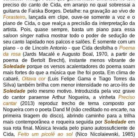
preciso do canto de Cida, em arranjo no qual sobressai a
guitarra de Faiska Borges. Detalhe: na gravação ao vivo de
Forasteiro
, lançada em clipe, ouve-se somente a voz e o
piano de Cida, o que realça a precisão da interpretação da
artista. Pois, quase sempre, basta um piano para essa
saloon singer
nativa mostrar todo o poder de sedução de
seu canto lapidado nos palcos e salões. É somente com um
piano - o de Lincoln Antonio - que Cida desfolha o
Poema
da rosa
(Jards Macalé e Augusto Boal, 1970, a partir de
poema de Bertolt Brecht), instante menos vibrante de
Soledade
porque os versos acalentadores do poema soam
mais fortes do que a música que lhe foi posta. Em clima de
cabaré,
Oitava cor
(Luis Felipe Gama e Tiago Torres da
Silva) também brilha com menor intensidade no arco-íris de
Soledade
pelo mesmo motivo. Introduzida pela voz grave
do cantor paraense Arthur Nogueira, a vinheta
Preciso
cantar
(2013) reproduz trecho de tema composto por
Nogueira com o poeta Dand M (não creditado no encarte, na
primeira tiragem do disco), abrindo caminho para a trilha
mais contemporânea e roqueira seguida por
Soledade
em
sua rota final. Música levada pelo piano autossuficiente de
Cida,
Feito um picolé ao sol
(Nico Nicolaiewski, 1985)