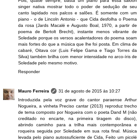
Pois, quase sempre, basta um piano para essa saloon
singer nativa mostrar todo o poder de sedução de seu
canto lapidado nos palcos e salões. É somente com um
piano - o de Lincoln Antonio - que Cida desfolha o Poema
da rosa (Jards Macalé e Augusto Boal, 1970, a partir de
poema de Bertolt Brecht), instante menos vibrante de
Soledade porque os versos acalentadores do poema soam
mais fortes do que a música que lhe foi posta. Em clima de
cabaré, Oitava cor (Luis Felipe Gama e Tiago Torres da
Silva) também brilha com menor intensidade no arco-íris de
Soledade pelo mesmo motivo.
Responder
Mauro Ferreira
31 de agosto de 2015 às 10:27
Introduzida pela voz grave do cantor paraense Arthur
Nogueira, a vinheta Preciso cantar (2013) reproduz trecho
de tema composto por Nogueira com o poeta Dand M (não
creditado no encarte, na primeira tiragem do disco),
abrindo caminho para a trilha mais contemporânea e
roqueira seguida por Soledade em sua rota final. Música
levada pelo piano autossuficiente de Cida, Feito um picolé