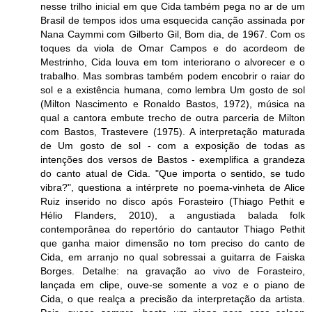
nesse trilho inicial em que Cida também pega no ar de um
Brasil de tempos idos uma esquecida canção assinada por
Nana Caymmi com Gilberto Gil, Bom dia, de 1967. Com os
toques da viola de Omar Campos e do acordeom de
Mestrinho, Cida louva em tom interiorano o alvorecer e o
trabalho. Mas sombras também podem encobrir o raiar do
sol e a existência humana, como lembra Um gosto de sol
(Milton Nascimento e Ronaldo Bastos, 1972), música na
qual a cantora embute trecho de outra parceria de Milton
com Bastos, Trastevere (1975). A interpretação maturada
de Um gosto de sol - com a exposição de todas as
intenções dos versos de Bastos - exemplifica a grandeza
do canto atual de Cida. "Que importa o sentido, se tudo
vibra?", questiona a intérprete no poema-vinheta de Alice
Ruiz inserido no disco após Forasteiro (Thiago Pethit e
Hélio Flanders, 2010), a angustiada balada folk
contemporânea do repertório do cantautor Thiago Pethit
que ganha maior dimensão no tom preciso do canto de
Cida, em arranjo no qual sobressai a guitarra de Faiska
Borges. Detalhe: na gravação ao vivo de Forasteiro,
lançada em clipe, ouve-se somente a voz e o piano de
Cida, o que realça a precisão da interpretação da artista.