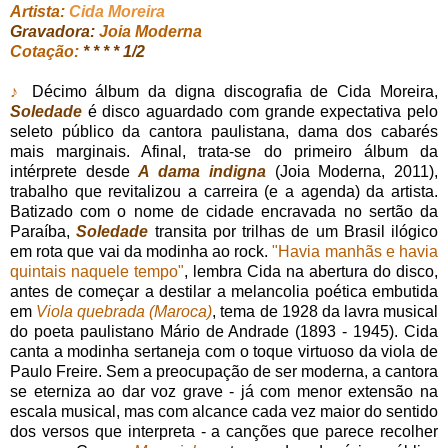
Artista:
Cida Moreira
Gravadora:
Joia Moderna
Cotação:
* * * * 1/2
♪
Décimo álbum da digna discografia de Cida Moreira,
Soledade
é disco aguardado com grande expectativa pelo
seleto público da cantora paulistana, dama dos cabarés
mais marginais. Afinal, trata-se do primeiro álbum da
intérprete desde
A dama indigna
(Joia Moderna, 2011),
trabalho que revitalizou a carreira (e a agenda) da artista.
Batizado com o nome de cidade encravada no sertão da
Paraíba,
Soledade
transita por trilhas de um Brasil ilógico
em rota que vai da modinha ao rock.
"Havia manhãs e havia
quintais naquele tempo"
, lembra Cida na abertura do disco,
antes de começar a destilar a melancolia poética embutida
em
Viola quebrada (Maroca)
, tema de 1928 da lavra musical
do poeta paulistano Mário de Andrade (1893 - 1945). Cida
canta a modinha sertaneja com o toque virtuoso da viola de
Paulo Freire. Sem a preocupação de ser moderna, a cantora
se eterniza ao dar voz grave - já com menor extensão na
escala musical, mas com alcance cada vez maior do sentido
dos versos que interpreta - a canções que parece recolher