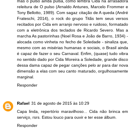
mas o pulso ainda pulsa, como lembra Cida na arrasadora
releitura de O pulso (Arnaldo Antunes, Marcelo Frommer e
Tony Bellotto, 1989). Com sagaz citação de A queda (André
Frateschi, 2014), o rock do grupo Titãs tem seus versos
recitados por Cida em arranjo nervoso e ruidoso, formatado
com a eletrônica dos teclados de Ricardo Severo. Mas a
marcha As pastorinhas (Noel Rosa e João de Barro, 1934) -
alocada como vinheta no fecho de Soledade - sinaliza que,
mesmo com as misérias humanas e sociais, o Brasil ainda
é capaz de fazer o seu Carnaval. Enfim, (quase) tudo vibra
no sentido dado por Cida Moreira a Soledade, grande disco
dessa dama capaz de pegar canções pelo ar para dar nova
dimensão a elas com seu canto maturado, orgulhosamente
marginal.
Responder
Rafael
31 de agosto de 2015 às 10:29
Capa linda, repertório maravilhoso... Cida não brinca em
serviço, rsrs. Estou louco para ouvir e ter esse álbum.
Responder