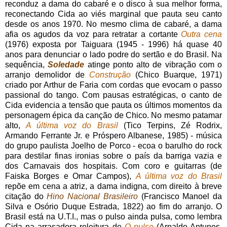
reconduz a dama do cabaré e o disco à sua melhor forma,
reconectando Cida ao viés marginal que pauta seu canto
desde os anos 1970. No mesmo clima de cabaré, a dama
afia os agudos da voz para retratar a cortante
Outra cena
(1976) exposta por Taiguara (1945 - 1996) há quase 40
anos para denunciar o lado podre do sertão e do Brasil. Na
sequência,
Soledade
atinge ponto alto de vibração com o
arranjo demolidor de
Construção
(Chico Buarque, 1971)
criado por Arthur de Faria com cordas que evocam o passo
passional do tango. Com pausas estratégicas, o canto de
Cida evidencia a tensão que pauta os últimos momentos da
personagem épica da canção de Chico. No mesmo patamar
alto,
A última voz do Brasil
(Tico Terpins, Zé Rodrix,
Armando Ferrante Jr. e Próspero Albanese, 1985) - música
do grupo paulista Joelho de Porco - ecoa o barulho do rock
para destilar finas ironias sobre o país da barriga vazia e
dos Carnavais dos hospitais. Com coro e guitarras (de
Faiska Borges e Omar Campos),
A última voz do Brasil
repõe em cena a atriz, a dama indigna, com direito à breve
citação do
Hino Nacional Brasileiro
(Francisco Manoel da
Silva e Osório Duque Estrada, 1822) ao fim do arranjo. O
Brasil está na U.T.I., mas o pulso ainda pulsa, como lembra
Cida na arrasadora releitura de
O pulso
(Arnaldo Antunes,