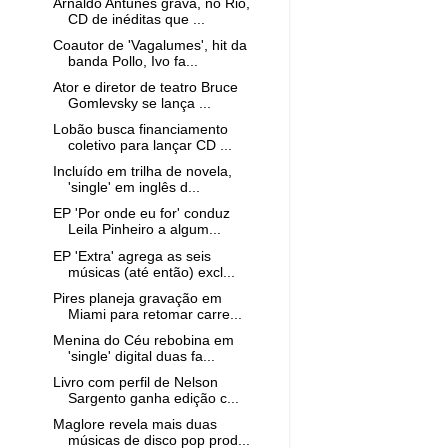
Arnaldo Antunes grava, no Rio,
CD de inéditas que ...
Coautor de 'Vagalumes', hit da
banda Pollo, Ivo fa...
Ator e diretor de teatro Bruce
Gomlevsky se lança ...
Lobão busca financiamento
coletivo para lançar CD ...
Incluído em trilha de novela,
'single' em inglês d...
EP 'Por onde eu for' conduz
Leila Pinheiro a algum...
EP 'Extra' agrega as seis
músicas (até então) excl...
Pires planeja gravação em
Miami para retomar carre...
Menina do Céu rebobina em
'single' digital duas fa...
Livro com perfil de Nelson
Sargento ganha edição c...
Maglore revela mais duas
músicas de disco pop prod...