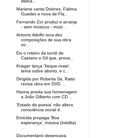
delica...
Mariene canta Dolores, Fátima
Guedes e nova de Fla...
Fernando Zor produz e arranja
- sem músicos - músi...
Antonio Adolfo toca dez
composições de sua obra
no...
Eis o roteiro da turnê de
Caetano e Gil que, prova...
Krieger lança 'Xeque-mate',
tema sobre aborto, e c...
Dirigida por Roberta Sá, Ratto
revisa obra em DVD ...
Hanna presta sua homenagem
a João Gilberto com CD ...
'Estado de poesia' não altera
consciência social d...
Emicida propaga 'Boa
esperança', música (inédita)
...
Documentário desencava