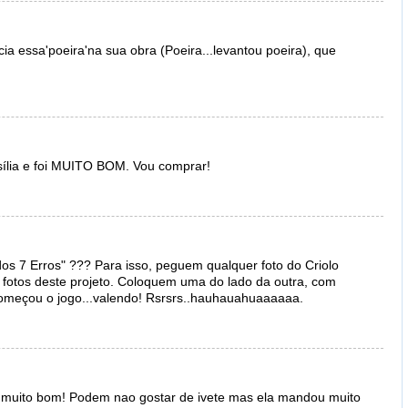
a essa'poeira'na sua obra (Poeira...levantou poeira), que
ília e foi MUITO BOM. Vou comprar!
os 7 Erros" ??? Para isso, peguem qualquer foto do Criolo
 fotos deste projeto. Coloquem uma do lado da outra, com
Começou o jogo...valendo! Rsrsrs..hauhauahuaaaaaa.
oi muito bom! Podem nao gostar de ivete mas ela mandou muito