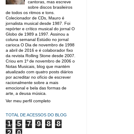
cantoras, mas escreve
sobre discos brasileiros
de todos os ritmos e tons.
Colecionador de CDs, Mauro é
jornalista musical desde 1987. Foi
repórter e crítico musical do jornal O
Globo de 1989 a 1997. Assinou a
coluna semanal Estúdio no jornal
carioca O Dia de novembro de 1998
a abril de 2016 e é colaborador fixo
da revista Rolling Stone desde 2007.
Criou em 1º de novembro de 2006 o
Notas Musicais, blog que mantém
atualizado com quatro posts diários
por acreditar no ofício de escrever
racionalmente sobre a mais
emocional e bela das formas de
arte, a deusa música.
Ver meu perfil completo
TOTAL DE ACESSOS DO BLOG
1
5
7
9
8
8
2
0