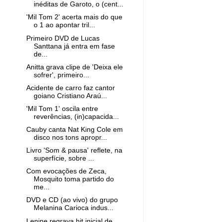
inéditas de Garoto, o (cent...
'Mil Tom 2' acerta mais do que
o 1 ao apontar tril...
Primeiro DVD de Lucas
Santtana já entra em fase
de...
Anitta grava clipe de 'Deixa ele
sofrer', primeiro...
Acidente de carro faz cantor
goiano Cristiano Araú...
'Mil Tom 1' oscila entre
reverências, (in)capacida...
Cauby canta Nat King Cole em
disco nos tons apropr...
Livro 'Som & pausa' reflete, na
superfície, sobre ...
Com evocações de Zeca,
Mosquito toma partido do
me...
DVD e CD (ao vivo) do grupo
Melanina Carioca indus...
Lenine regrava hit inicial de