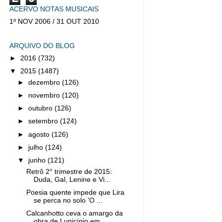
ACERVO NOTAS MUSICAIS
1º NOV 2006 / 31 OUT 2010
ARQUIVO DO BLOG
►
2016
(732)
▼
2015
(1487)
►
dezembro
(126)
►
novembro
(120)
►
outubro
(126)
►
setembro
(124)
►
agosto
(126)
►
julho
(124)
▼
junho
(121)
Retrô 2° trimestre de 2015:
Duda, Gal, Lenine e Vi...
Poesia quente impede que Lira
se perca no solo 'O ...
Calcanhotto ceva o amargo da
obra de Lupicínio em ...