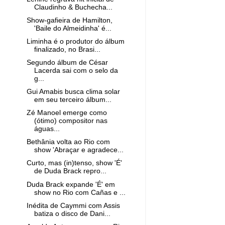
Claudinho & Buchecha...
Show-gafieira de Hamilton,
'Baile do Almeidinha' é...
Liminha é o produtor do álbum
finalizado, no Brasi...
Segundo álbum de César
Lacerda sai com o selo da
g...
Gui Amabis busca clima solar
em seu terceiro álbum...
Zé Manoel emerge como
(ótimo) compositor nas
águas...
Bethânia volta ao Rio com
show 'Abraçar e agradece...
Curto, mas (in)tenso, show 'É'
de Duda Brack repro...
Duda Brack expande 'É' em
show no Rio com Cañas e ...
Inédita de Caymmi com Assis
batiza o disco de Dani...