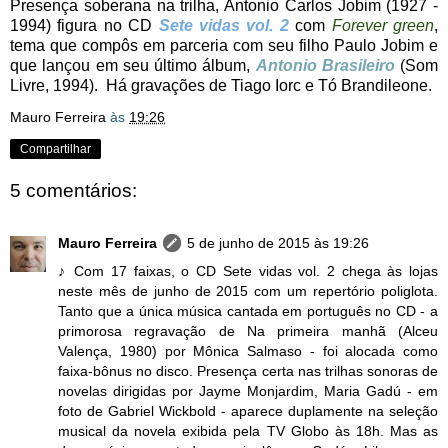
Presença soberana na trilha, Antonio Carlos Jobim (1927 -
1994) figura no CD
Sete vidas vol. 2
com
Forever green
,
tema que compôs em parceria com seu filho Paulo Jobim e
que lançou em seu último álbum,
Antonio Brasileiro
(Som
Livre, 1994). Há gravações de Tiago Iorc e Tó Brandileone.
Mauro Ferreira
às
19:26
Compartilhar
5 comentários:
Mauro Ferreira
5 de junho de 2015 às 19:26
♪ Com 17 faixas, o CD Sete vidas vol. 2 chega às lojas
neste mês de junho de 2015 com um repertório poliglota.
Tanto que a única música cantada em português no CD - a
primorosa regravação de Na primeira manhã (Alceu
Valença, 1980) por Mônica Salmaso - foi alocada como
faixa-bônus no disco. Presença certa nas trilhas sonoras de
novelas dirigidas por Jayme Monjardim, Maria Gadú - em
foto de Gabriel Wickbold - aparece duplamente na seleção
musical da novela exibida pela TV Globo às 18h. Mas as