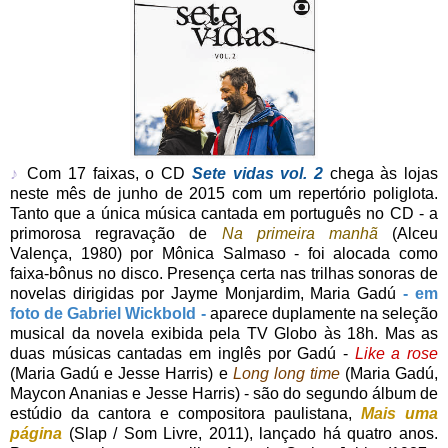
♪
Com 17 faixas, o CD
Sete vidas vol. 2
chega às lojas
neste mês de junho de 2015 com um repertório poliglota.
Tanto que a única música cantada em português no CD - a
primorosa regravação de
Na primeira manhã
(Alceu
Valença, 1980) por Mônica Salmaso - foi alocada como
faixa-bônus no disco. Presença certa nas trilhas sonoras de
novelas dirigidas por Jayme Monjardim, Maria Gadú
- em
foto de Gabriel Wickbold -
aparece duplamente na seleção
musical da novela exibida pela TV Globo às 18h. Mas as
duas músicas cantadas em inglês por Gadú -
Like a rose
(Maria Gadú e Jesse Harris) e
Long long time
(Maria Gadú,
Maycon Ananias e Jesse Harris) - são do segundo álbum de
estúdio da cantora e compositora paulistana,
Mais uma
página
(Slap / Som Livre, 2011), lançado há quatro anos.