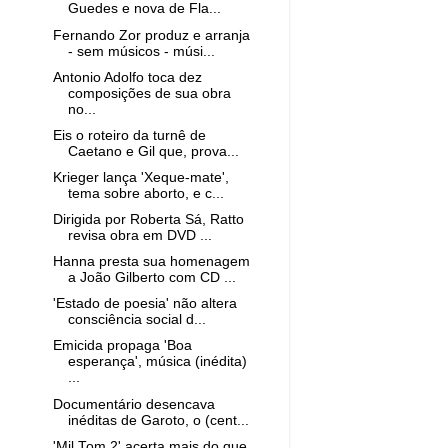
Guedes e nova de Fla...
Fernando Zor produz e arranja
- sem músicos - músi...
Antonio Adolfo toca dez
composições de sua obra
no...
Eis o roteiro da turnê de
Caetano e Gil que, prova...
Krieger lança 'Xeque-mate',
tema sobre aborto, e c...
Dirigida por Roberta Sá, Ratto
revisa obra em DVD ...
Hanna presta sua homenagem
a João Gilberto com CD ...
'Estado de poesia' não altera
consciência social d...
Emicida propaga 'Boa
esperança', música (inédita)
...
Documentário desencava
inéditas de Garoto, o (cent...
'Mil Tom 2' acerta mais do que