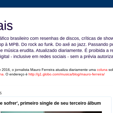
ais
fico brasileiro com resenhas de discos, críticas de show
 à MPB. Do rock ao funk. Do axé ao jazz. Passando por
 e música erudita. Atualizado diariamente. É proibida a 
gital - inclusive em redes sociais - sem a prévia autoriz
 2016, o jornalista Mauro Ferreira atualiza diariamente uma
coluna
so
na
.
O endereço é
http://g1.globo.com/musica/blog/mauro-ferreira/
5
le sofrer', primeiro single de seu terceiro álbum