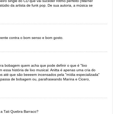
imeiro single do CD que vai suceder Ritmo perfeito (Warner
stúdio da artista de funk pop. De sua autoria, a música se
almente contra o bom senso e bom gosto.
obagem quem acha que pode definir o que é "lixo
m essa história de lixo musical. Anitta é apenas uma cria do
ns até que são beeeem incensados pela "mídia especializada"
o passa de bobagem ou, parafraseando Marina e Cicero,
u a Tati Quebra Barraco?