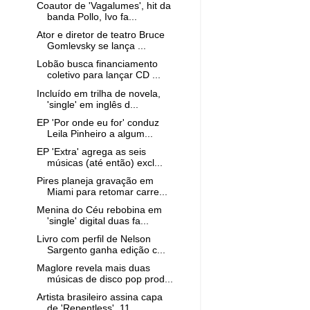
Coautor de 'Vagalumes', hit da
banda Pollo, Ivo fa...
Ator e diretor de teatro Bruce
Gomlevsky se lança ...
Lobão busca financiamento
coletivo para lançar CD ...
Incluído em trilha de novela,
'single' em inglês d...
EP 'Por onde eu for' conduz
Leila Pinheiro a algum...
EP 'Extra' agrega as seis
músicas (até então) excl...
Pires planeja gravação em
Miami para retomar carre...
Menina do Céu rebobina em
'single' digital duas fa...
Livro com perfil de Nelson
Sargento ganha edição c...
Maglore revela mais duas
músicas de disco pop prod...
Artista brasileiro assina capa
de 'Repentless', 11...