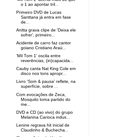
o 1 ao apontar tril...
Primeiro DVD de Lucas
Santtana já entra em fase
de...
Anitta grava clipe de 'Deixa ele
sofrer', primeiro...
Acidente de carro faz cantor
goiano Cristiano Araú...
'Mil Tom 1' oscila entre
reverências, (in)capacida...
Cauby canta Nat King Cole em
disco nos tons apropr...
Livro 'Som & pausa' reflete, na
superfície, sobre ...
Com evocações de Zeca,
Mosquito toma partido do
me...
DVD e CD (ao vivo) do grupo
Melanina Carioca indus...
Lenine regrava hit inicial de
Claudinho & Buchecha...