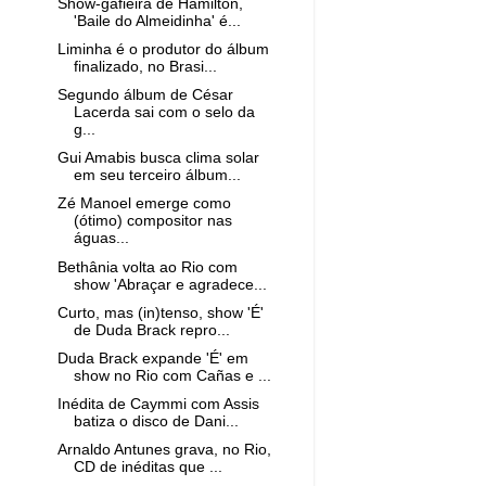
Show-gafieira de Hamilton,
'Baile do Almeidinha' é...
Liminha é o produtor do álbum
finalizado, no Brasi...
Segundo álbum de César
Lacerda sai com o selo da
g...
Gui Amabis busca clima solar
em seu terceiro álbum...
Zé Manoel emerge como
(ótimo) compositor nas
águas...
Bethânia volta ao Rio com
show 'Abraçar e agradece...
Curto, mas (in)tenso, show 'É'
de Duda Brack repro...
Duda Brack expande 'É' em
show no Rio com Cañas e ...
Inédita de Caymmi com Assis
batiza o disco de Dani...
Arnaldo Antunes grava, no Rio,
CD de inéditas que ...