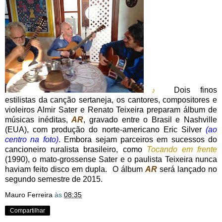
Dois finos
♪
estilistas da canção sertaneja, os cantores, compositores e
violeiros Almir Sater e Renato Teixeira preparam álbum de
músicas inéditas,
AR
, gravado entre o Brasil e Nashville
(EUA), com produção do norte-americano Eric Silver
(ao
centro na foto)
. Embora sejam parceiros em sucessos do
cancioneiro ruralista brasileiro, como
Tocando em frente
(1990), o mato-grossense Sater e o paulista Teixeira nunca
haviam feito disco em dupla. O álbum
AR
será lançado no
segundo semestre de 2015.
Mauro Ferreira
às
08:35
Compartilhar