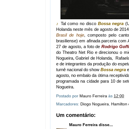
♪
Tal como no disco
Bossa negra
(U
Holanda neste mês de agosto de 201
Brasil de hoje
, composto pelo canto
brasiliense) em afinada parceria com 
27 de agosto, a foto de
Rodrigo Goff
do Theatro Net Rio e direcionou o mic
Nogueira, Gabriel de Holanda, Rafaela
e de integrantes da produção do espet
turnê nacional do show
Bossa negra
e
agosto, no embalo da ótima receptivi
programada na cidade para 10 de set
Nogueira.
Postado por
Mauro Ferreira
às
12:00
Marcadores:
Diogo Nogueira
,
Hamilton
Um comentário:
Mauro Ferreira
disse...