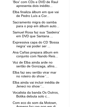
'Box' com CDs e DVD de Raul
apresenta dois inédito...
Elba finaliza álbum em que vai
de Pedro Luís a Cor...
Sacramento migra do samba
para o pop em álbum auto...
Samuel Rosa faz sua 'Saideira'
em DVD que Santana ...
Expressiva capa do CD 'Bossa
negra' vai poder ser ...
Ana Cañas prepara álbum em
conjunto com Nando Reis...
Voz de Elba ainda arde no
sertão de Gonzaga, afins...
Elba faz seu sertão virar mar
no roteiro do show '...
Elba ainda vai incluir inédita de
Jeneci no show '...
Vocalista da banda Os Outros,
Botika debuta solo c...
Com eco do som da Motown,
Armeng faz rap pop em di...