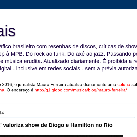
ais
fico brasileiro com resenhas de discos, críticas de show
 à MPB. Do rock ao funk. Do axé ao jazz. Passando por
 e música erudita. Atualizado diariamente. É proibida a 
gital - inclusive em redes sociais - sem a prévia autoriz
 2016, o jornalista Mauro Ferreira atualiza diariamente uma
coluna
so
na
.
O endereço é
http://g1.globo.com/musica/blog/mauro-ferreira/
14
a' valoriza show de Diogo e Hamilton no Rio