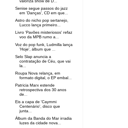
valoriza show de D...
Senise segue passos do jazz
em 'Danças', CD em que...
Astro do nicho pop sertanejo,
Lucco lança primeiro...
Livro 'Pavões misteriosos' refaz
voo da MPB rumo a...
Voz do pop funk, Ludmilla lança
'Hoje', álbum que ...
Selo Slap anuncia a
contratação de Céu, que vai
la...
Roupa Nova relança, em
formato digital, o EP embal...
Patricia Marx estende
retrospectiva dos 30 anos
de...
Eis a capa de 'Caymmi
Centenário', disco que
junta...
Álbum da Banda do Mar irradia
luzes da cidade nova...