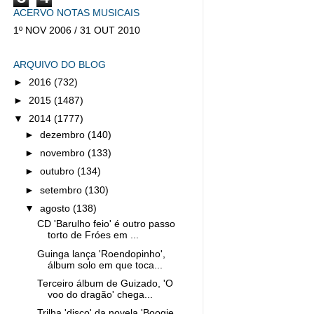
ACERVO NOTAS MUSICAIS
1º NOV 2006 / 31 OUT 2010
ARQUIVO DO BLOG
►
2016
(732)
►
2015
(1487)
▼
2014
(1777)
►
dezembro
(140)
►
novembro
(133)
►
outubro
(134)
►
setembro
(130)
▼
agosto
(138)
CD 'Barulho feio' é outro passo
torto de Fróes em ...
Guinga lança 'Roendopinho',
álbum solo em que toca...
Terceiro álbum de Guizado, 'O
voo do dragão' chega...
Trilha 'disco' da novela 'Boogie