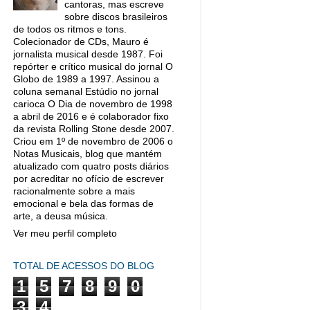
cantoras, mas escreve
sobre discos brasileiros
de todos os ritmos e tons.
Colecionador de CDs, Mauro é
jornalista musical desde 1987. Foi
repórter e crítico musical do jornal O
Globo de 1989 a 1997. Assinou a
coluna semanal Estúdio no jornal
carioca O Dia de novembro de 1998
a abril de 2016 e é colaborador fixo
da revista Rolling Stone desde 2007.
Criou em 1º de novembro de 2006 o
Notas Musicais, blog que mantém
atualizado com quatro posts diários
por acreditar no ofício de escrever
racionalmente sobre a mais
emocional e bela das formas de
arte, a deusa música.
Ver meu perfil completo
TOTAL DE ACESSOS DO BLOG
1
5
7
8
9
0
3
4