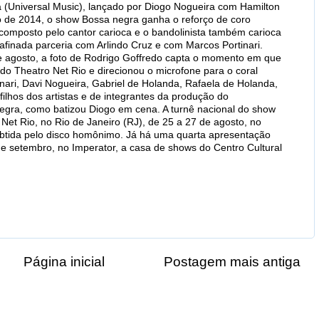
 (Universal Music), lançado por Diogo Nogueira com Hamilton
 de 2014, o show Bossa negra ganha o reforço de coro
, composto pelo cantor carioca e o bandolinista também carioca
afinada parceria com Arlindo Cruz e com Marcos Portinari.
e agosto, a foto de Rodrigo Goffredo capta o momento em que
do Theatro Net Rio e direcionou o microfone para o coral
tinari, Davi Nogueira, Gabriel de Holanda, Rafaela de Holanda,
filhos dos artistas e de integrantes da produção do
negra, como batizou Diogo em cena. A turnê nacional do show
Net Rio, no Rio de Janeiro (RJ), de 25 a 27 de agosto, no
obtida pelo disco homônimo. Já há uma quarta apresentação
e setembro, no Imperator, a casa de shows do Centro Cultural
Página inicial
Postagem mais antiga