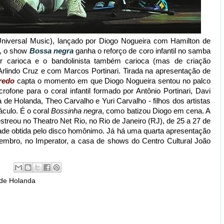
niversal Music), lançado por Diogo Nogueira com Hamilton de
4, o show
Bossa negra
ganha o reforço de coro infantil no samba
r carioca e o bandolinista também carioca (mas de criação
Arlindo Cruz e com Marcos Portinari. Tirada na apresentação de
redo
capta o momento em que Diogo Nogueira sentou no palco
rofone para o coral infantil formado por Antônio Portinari, Davi
 de Holanda, Theo Carvalho e Yuri Carvalho - filhos dos artistas
áculo. É o coral
Bossinha negra
, como batizou Diogo em cena. A
streou no Theatro Net Rio, no Rio de Janeiro (RJ), de 25 a 27 de
dade obtida pelo disco homônimo. Já há uma quarta apresentação
embro, no Imperator, a casa de shows do Centro Cultural João
 de Holanda