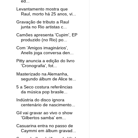
ed...
Levantamento mostra que
Raul, morto há 25 anos, vi...
Gravação de tributo a Raul
junta no Rio artistas c...
Camões apresenta 'Cupim', EP
produzido (no Rio) po...
Com 'Amigos imaginários',
Anelis joga conversa den...
Pitty anuncia a edição do livro
'Cronografia', fot...
Masterizado na Alemanha,
segundo álbum de Alice te...
5 a Seco costura referências
da música pop brasile...
Indústria do disco ignora
centenário de nascimento...
Gil vai gravar ao vivo o show
'Gilbertos samba' em...
Casuarina entra no passo de
Caymmi em álbum gravad...