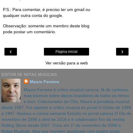
P.S.: Para comentar, é preciso ter um gmail ou
qualquer outra conta do google.
Observação: somente um membro deste blog
pode postar um comentário.
‹
›
Página inicial
Ver versão para a web
EDITOR DE NOTAS MUSICAIS
Mauro Ferreira
Mauro Ferreira é crítico musical carioca, fã de cantoras,
mas escreve sobre discos brasileiros de todos os ritmos
e tons. Colecionador de CDs, Mauro é jornalista musical
desde 1987. Foi repórter e crítico musical do jornal O Globo de 1989
a 1997. Assinou a coluna semanal Estúdio no jornal carioca O Dia de
novembro de 1998 a abril de 2016 e é colaborador fixo da revista
Rolling Stone desde 2007. Criou em 1º de novembro de 2006 o
Notas Musicais, blog que mantém atualizado com quatro posts