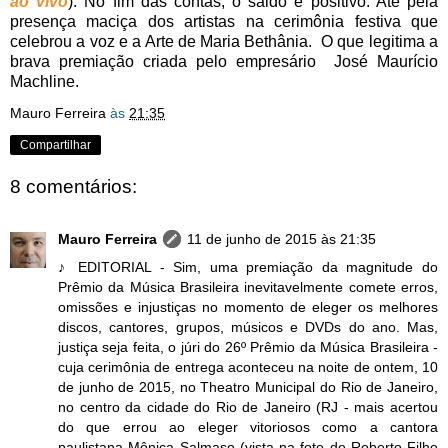
ao vivo
). No fim das contas, o saldo é positivo. Até pela
presença maciça dos artistas na cerimônia festiva que
celebrou a voz e a Arte de Maria Bethânia. O que legitima a
brava premiação criada pelo empresário José Maurício
Machline.
Mauro Ferreira
às
21:35
Compartilhar
8 comentários:
Mauro Ferreira
11 de junho de 2015 às 21:35
♪ EDITORIAL - Sim, uma premiação da magnitude do
Prêmio da Música Brasileira inevitavelmente comete erros,
omissões e injustiças no momento de eleger os melhores
discos, cantores, grupos, músicos e DVDs do ano. Mas,
justiça seja feita, o júri do 26º Prêmio da Música Brasileira -
cuja cerimônia de entrega aconteceu na noite de ontem, 10
de junho de 2015, no Theatro Municipal do Rio de Janeiro,
no centro da cidade do Rio de Janeiro (RJ - mais acertou
do que errou ao eleger vitoriosos como a cantora
paulistana Mônica Salmaso (vista na foto de Roberto Filho