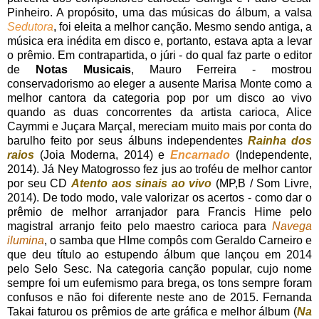
Pinheiro. A propósito, uma das músicas do álbum, a valsa
Sedutora
, foi eleita a melhor canção. Mesmo sendo antiga, a
música era inédita em disco e, portanto, estava apta a levar
o prêmio. Em contrapartida, o júri - do qual faz parte o editor
de
Notas Musicais
, Mauro Ferreira - mostrou
conservadorismo ao eleger a ausente Marisa Monte como a
melhor cantora da categoria pop por um disco ao vivo
quando as duas concorrentes da artista carioca, Alice
Caymmi e Juçara Marçal, mereciam muito mais por conta do
barulho feito por seus álbuns independentes
Rainha dos
raios
(Joia Moderna, 2014) e
Encarnado
(Independente,
2014). Já Ney Matogrosso fez jus ao troféu de melhor cantor
por seu CD
Atento aos sinais ao vivo
(MP,B / Som Livre,
2014). De todo modo, vale valorizar os acertos - como dar o
prêmio de melhor arranjador para Francis Hime pelo
magistral arranjo feito pelo maestro carioca para
Navega
ilumina
, o samba que HIme compôs com Geraldo Carneiro e
que deu título ao estupendo álbum que lançou em 2014
pelo Selo Sesc. Na categoria canção popular, cujo nome
sempre foi um eufemismo para brega, os tons sempre foram
confusos e não foi diferente neste ano de 2015. Fernanda
Takai faturou os prêmios de arte gráfica e melhor álbum (
Na