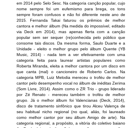
em 2014 pelo Selo Sesc. Na categoria canção popular, cujo
nome sempre foi um eufemismo para brega, os tons
sempre foram confusos e não foi diferente neste ano de
2015. Fernanda Takai faturou os prêmios de melhor
cantora e melhor álbum (Na medida do impossível, editado
via Deck em 2014), mas apenas flerta com a canção
popular sem ser sequer (re)conhecida pelo público que
consome tais discos. Da mesma forma, Saulo Duarte e a
Unidade - eleito o melhor grupo pelo álbum Quente (YB
Music, 2014) - nada tem a ver efetivamente com uma
categoria feita para laurear artistas populares como
Roberta Miranda, eleita a melhor cantora por um disco em
que canta (mal) o cancioneiro de Roberto Carlos. Na
categoria MPB, Luiz Melodia mereceu o troféu de melhor
cantor pelo desempenho vocal no álbum de inéditas Zerima
(Som Livre, 2014). Assim como o ZR Trio - grupo liderado
por Zé Renato - mereceu também o troféu de melhor
grupo. Já o melhor álbum foi Valencianas (Deck, 2014),
disco de tratamento sinfônico que tirou Alceu Valença de
seu habitual nicho regional (no qual, aliás, foi laureado
como melhor cantor por seu álbum Amigo de arte). Na
categoria regional, a propósito, a vitória do coletivo baiano