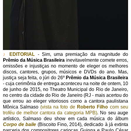
♪
EDITORIAL
- Sim, uma premiação da magnitude do
Prêmio da Música Brasileira
inevitavelmente comete erros,
omissões e injustiças no momento de eleger os melhores
discos, cantores, grupos, músicos e DVDs do ano. Mas,
justiça seja feita, o júri do 26º
Prêmio da Música Brasileira
- cuja cerimônia de entrega aconteceu na noite de ontem, 10
de junho de 2015, no Theatro Municipal do Rio de Janeiro,
no centro da cidade do Rio de Janeiro (RJ - mais acertou do
que errou ao eleger vitoriosos como a cantora paulistana
Mônica Salmaso
(vista na foto de
Roberto Filho
com seu
troféu de melhor cantora da categoria MPB)
. No seu auge
artístico, Salmaso deu show em cada música do álbum
Corpo de baile
(Biscoito Fino, 2014), dedicado à já extinta
parceria dos compositores cariocas Guinga e Paulo César