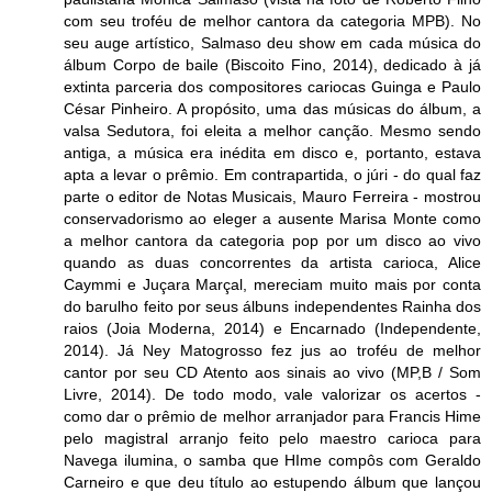
com seu troféu de melhor cantora da categoria MPB). No
seu auge artístico, Salmaso deu show em cada música do
álbum Corpo de baile (Biscoito Fino, 2014), dedicado à já
extinta parceria dos compositores cariocas Guinga e Paulo
César Pinheiro. A propósito, uma das músicas do álbum, a
valsa Sedutora, foi eleita a melhor canção. Mesmo sendo
antiga, a música era inédita em disco e, portanto, estava
apta a levar o prêmio. Em contrapartida, o júri - do qual faz
parte o editor de Notas Musicais, Mauro Ferreira - mostrou
conservadorismo ao eleger a ausente Marisa Monte como
a melhor cantora da categoria pop por um disco ao vivo
quando as duas concorrentes da artista carioca, Alice
Caymmi e Juçara Marçal, mereciam muito mais por conta
do barulho feito por seus álbuns independentes Rainha dos
raios (Joia Moderna, 2014) e Encarnado (Independente,
2014). Já Ney Matogrosso fez jus ao troféu de melhor
cantor por seu CD Atento aos sinais ao vivo (MP,B / Som
Livre, 2014). De todo modo, vale valorizar os acertos -
como dar o prêmio de melhor arranjador para Francis Hime
pelo magistral arranjo feito pelo maestro carioca para
Navega ilumina, o samba que HIme compôs com Geraldo
Carneiro e que deu título ao estupendo álbum que lançou