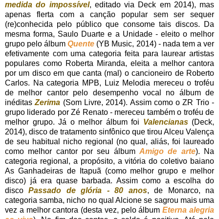
medida do impossível
, editado via Deck em 2014), mas
apenas flerta com a canção popular sem ser sequer
(re)conhecida pelo público que consome tais discos. Da
mesma forma, Saulo Duarte e a Unidade - eleito o melhor
grupo pelo álbum
Quente
(YB Music, 2014) - nada tem a ver
efetivamente com uma categoria feita para laurear artistas
populares como Roberta Miranda, eleita a melhor cantora
por um disco em que canta (mal) o cancioneiro de Roberto
Carlos. Na categoria MPB, Luiz Melodia mereceu o troféu
de melhor cantor pelo desempenho vocal no álbum de
inéditas
Zerima
(Som Livre, 2014). Assim como o ZR Trio -
grupo liderado por Zé Renato - mereceu também o troféu de
melhor grupo. Já o melhor álbum foi
Valencianas
(Deck,
2014), disco de tratamento sinfônico que tirou Alceu Valença
de seu habitual nicho regional (no qual, aliás, foi laureado
como melhor cantor por seu álbum
Amigo de arte
). Na
categoria regional, a propósito, a vitória do coletivo baiano
As Ganhadeiras de Itapuã (como melhor grupo e melhor
disco) já era quase barbada. Assim como a escolha do
disco
Passado de glória - 80 anos
, de Monarco, na
categoria samba, nicho no qual Alcione se sagrou mais uma
vez a melhor cantora (desta vez, pelo álbum
Eterna alegria