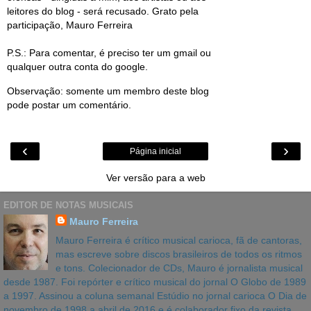
leitores do blog - será recusado. Grato pela
participação, Mauro Ferreira
P.S.: Para comentar, é preciso ter um gmail ou
qualquer outra conta do google.
Observação: somente um membro deste blog
pode postar um comentário.
‹
›
Página inicial
Ver versão para a web
EDITOR DE NOTAS MUSICAIS
Mauro Ferreira
Mauro Ferreira é crítico musical carioca, fã de cantoras,
mas escreve sobre discos brasileiros de todos os ritmos
e tons. Colecionador de CDs, Mauro é jornalista musical
desde 1987. Foi repórter e crítico musical do jornal O Globo de 1989
a 1997. Assinou a coluna semanal Estúdio no jornal carioca O Dia de
novembro de 1998 a abril de 2016 e é colaborador fixo da revista