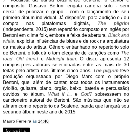
compositor Gustavo Bertoni engata carreira solo - sem
deixar de priorizar o grupo - com o lançamento de seu
primeiro álbum individual. Já disponível para audição e / ou
compra nas plataformas digitais,
The pilgrim
(Independente, 2015) tem repertório composto em inglês por
Bertoni em clima folk, embora a faixa de abertura,
Black and
white
, explicite influências de blues e de rock na arquitetura
da música do artista. Gênero entranhado no repertório solo
de Bertoni, o folk dá o tom elegante de canções como
The
road
,
Old friend
e
Midnight train
. O disco apresenta 12
composições autorais selecionadas entre as mais de 30
feitas pelo artista nos últimos cinco anos.
The pilgrim
teve
produção orquestrada por Diego Marx com o próprio
Bertoni, que, além de cantar, toca todos os instrumentos
(violão, guitarra, piano, órgão, baixo, bateria e percussão)
ouvidos no álbum.
What if I...
e
God?
sobressaem no
cancioneiro autoral de Bertoni. São músicas que não se
afinam com o repertório da Scalene, banda que lançará seu
segundo álbum neste ano de 2015.
Mauro Ferreira
às
14:40
Compartilhar