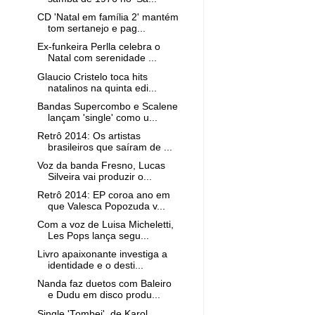
CD 'Natal em família 2' mantém
tom sertanejo e pag...
Ex-funkeira Perlla celebra o
Natal com serenidade ...
Glaucio Cristelo toca hits
natalinos na quinta edi...
Bandas Supercombo e Scalene
lançam 'single' como u...
Retrô 2014: Os artistas
brasileiros que saíram de ...
Voz da banda Fresno, Lucas
Silveira vai produzir o...
Retrô 2014: EP coroa ano em
que Valesca Popozuda v...
Com a voz de Luisa Micheletti,
Les Pops lança segu...
Livro apaixonante investiga a
identidade e o desti...
Nanda faz duetos com Baleiro
e Dudu em disco produ...
Single 'Tombei', de Karol