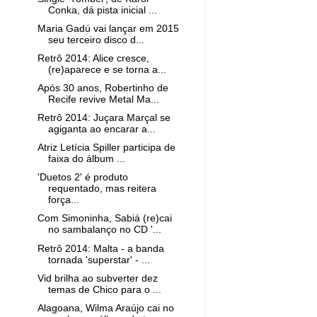
Conka, dá pista inicial ...
Maria Gadú vai lançar em 2015
seu terceiro disco d...
Retrô 2014: Alice cresce,
(re)aparece e se torna a...
Após 30 anos, Robertinho de
Recife revive Metal Ma...
Retrô 2014: Juçara Marçal se
agiganta ao encarar a...
Atriz Letícia Spiller participa de
faixa do álbum ...
'Duetos 2' é produto
requentado, mas reitera
força...
Com Simoninha, Sabiá (re)cai
no sambalanço no CD '...
Retrô 2014: Malta - a banda
tornada 'superstar' - ...
Vid brilha ao subverter dez
temas de Chico para o ...
Alagoana, Wilma Araújo cai no