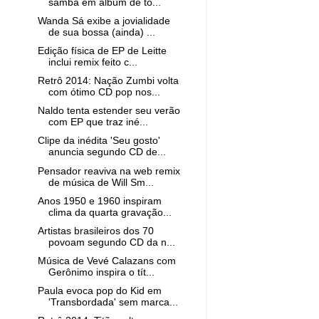
samba em álbum de to...
Wanda Sá exibe a jovialidade
de sua bossa (ainda) ...
Edição física de EP de Leitte
inclui remix feito c...
Retrô 2014: Nação Zumbi volta
com ótimo CD pop nos...
Naldo tenta estender seu verão
com EP que traz iné...
Clipe da inédita 'Seu gosto'
anuncia segundo CD de...
Pensador reaviva na web remix
de música de Will Sm...
Anos 1950 e 1960 inspiram
clima da quarta gravação...
Artistas brasileiros dos 70
povoam segundo CD da n...
Música de Vevé Calazans com
Gerônimo inspira o tít...
Paula evoca pop do Kid em
'Transbordada' sem marca...