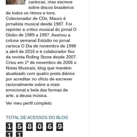
cantoras, mas escreve
sobre discos brasileiros
de todos os ritmos e tons.
Colecionador de CDs, Mauro é
jornalista musical desde 1987. Foi
repórter e crítico musical do jornal O
Globo de 1989 a 1997. Assinou a
coluna semanal Estúdio no jornal
carioca O Dia de novembro de 1998
a abril de 2016 e é colaborador fixo
da revista Rolling Stone desde 2007.
Criou em 1º de novembro de 2006 o
Notas Musicais, blog que mantém
atualizado com quatro posts diários
por acreditar no ofício de escrever
racionalmente sobre a mais
emocional e bela das formas de
arte, a deusa música.
Ver meu perfil completo
TOTAL DE ACESSOS DO BLOG
1
5
8
0
6
9
1
1