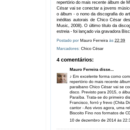
repertório do mais recente álbum de M
César vai se conectar a jovens músico
o álbum - o nono da discografia do art
inéditas autorais de Chico César des
Music, 2008). O último título da disco
estreia - foi lançado via gravadora Bi
Postado por
Mauro Ferreira
às
22:39
Marcadores:
Chico César
4 comentários:
Mauro Ferreira
disse...
♪ Em excelente forma como compo
repertório do mais recente álbum
paraibano Chico César vai se co
disco. Previsto para 2015, o álbu
Paraíba. Trata-se do primeiro di
Francisco, forró y frevo (Chita D
cantor - Aos vivos agora, uma re
Biscoito Fino nos formatos de C
10 de dezembro de 2014 às 22: