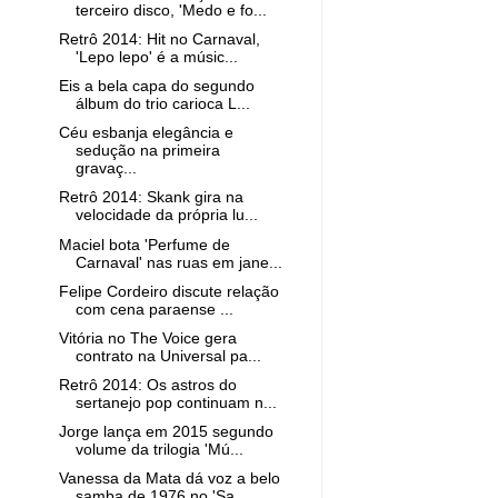
terceiro disco, 'Medo e fo...
Retrô 2014: Hit no Carnaval,
'Lepo lepo' é a músic...
Eis a bela capa do segundo
álbum do trio carioca L...
Céu esbanja elegância e
sedução na primeira
gravaç...
Retrô 2014: Skank gira na
velocidade da própria lu...
Maciel bota 'Perfume de
Carnaval' nas ruas em jane...
Felipe Cordeiro discute relação
com cena paraense ...
Vitória no The Voice gera
contrato na Universal pa...
Retrô 2014: Os astros do
sertanejo pop continuam n...
Jorge lança em 2015 segundo
volume da trilogia 'Mú...
Vanessa da Mata dá voz a belo
samba de 1976 no 'Sa...