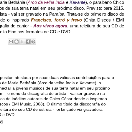
aria Bethânia (
Arco da velha índia
e
Xavante
), o paraibano Chico
s de sua terra natal em seu próximo disco. Previsto para 2015,
ista - vai ser gravado na Paraíba. Trata-se do primeiro disco de
de o inspirado
Francisco, forró y frevo
(Chita Discos / EMI
grafia do cantor -
Aos vivos agora
, uma releitura de seu CD de
scoito Fino nos formatos de CD e DVD.
sitor, atestada por suas duas valiosas contribuições para o
 de Maria Bethânia (Arco da velha índia e Xavante), o
nectar a jovens músicos de sua terra natal em seu próximo
m - o nono da discografia do artista - vai ser gravado na
sco de inéditas autorais de Chico César desde o inspirado
iscos / EMI Music, 2008). O último título da discografia do
leitura de seu CD de estreia - foi lançado via gravadora
D e DVD.
39