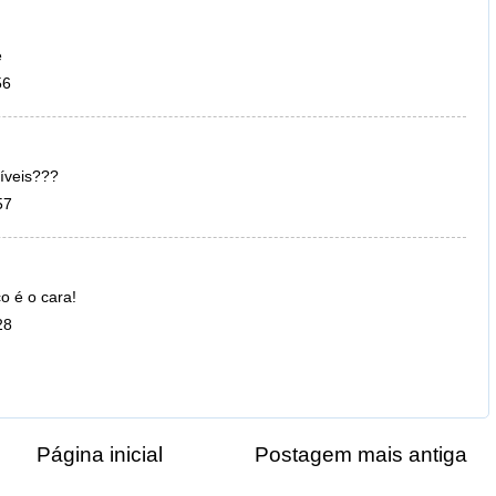
e
56
síveis???
57
o é o cara!
28
Página inicial
Postagem mais antiga