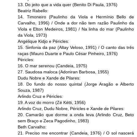
13. Do jeito que a vida quer (Benito Di Paula, 1976)
Beatriz Rabello:
14. Timoneiro (Paulinho da Viola e Hermínio Bello de
Carvalho, 1996) / Onde a dor não tem razão Paulinho da
Viola e Elton Medeiros, 1981) / Na linha do mar (Paulinho
da Viola, 1973)
Angélique Kidjo e Péricles:
15. Sinfonia da paz (Altay Veloso, 1991) / O canto das três
raças (Mauro Duarte e Paulo César Pinheiro, 1976)
Péricles:
16. O mar serenou (Candeia, 1975)
27. Saudosa maloca (Adoniran Barbosa, 1955)
Dudu Nobre e Xande de Pilares:
18. Do fundo do nosso quintal (Jorge Aragão e Alberto
Souza, 1987)
Arlindo Cruz e Péricles:
19. A voz do morro (Zé Kétti, 1956)
Arlindo Cruz, Dudu Nobre, Péricles e Xande de Pilares:
20. Camarão que dorme a onda leva (Arlindo Cruz, Beto
sem Braço e Zeca Pagodinho, 1983)
Beth Carvalho:
21. Preciso me encontrar (Candeia, 1976) / O sol nascerá