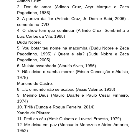
Arlindo Cruz:
2. Dor de amor (Arlindo Cruz, Acyr Marque e Zeca
Pagodinho, 1986)
3. A pureza da flor (Arlindo Cruz, Jr. Dom e Babi, 2006) -
somente no DVD
4. O show tem que continuar (Arlindo Cruz, Sombrinha e
Luiz Carlos da Vila, 1988)
Dudu Nobre:
5. Vou botar teu nome na macumba (Dudu Nobre e Zeca
Pagodinho, 1995) / Quem é ela? (Dudu Nobre e Zeca
Pagodinho, 2005)
6. Mulata assanhada (Ataulfo Alves, 1956)
7. Não deixe o samba morrer (Edson Conceição e Aluísio,
1975)
Mariene de Castro:
8. ...E o mundo não se acabou (Assis Valente, 1938)
9. Menino Deus (Mauro Duarte e Paulo César Pinheiro,
1974)
10. Tirilê (Dunga e Roque Ferreira, 2014)
Xande de Pilares:
11. Pedi ao céu (Almir Guineto e Luverci Ernesto, 1979)
12. Me deixa em paz (Monsueto Menezes e Aírton Amorim,
1952)