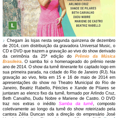
♪
Chegam às lojas nesta segunda quinzena de dezembro
de 2014, com distribuição da gravadora Universal Music, o
CD e DVD que trazem a gravação ao vivo do show derivado
da cerimônia da 25ª edição do
Prêmio da Música
Brasileira
. O samba foi o homenageado do prêmio neste
ano de 2014. O show da turnê itinerante foi captado logo em
sua primeira parada, na cidade do Rio de Janeiro (RJ). Na
gravação ao vivo, feita em 15 e 16 de maio de 2014 em
apresentações do show no Theatro Municipal do Rio de
Janeiro, Beatriz Rabello, Péricles e Xande de Pilares se
juntaram ao elenco fixo da turnê, formado por Arlindo Cruz,
Beth Carvalho, Dudu Nobre e Mariene de Castro. O DVD
traz nos extras o inédito
Samba da turnê
, composto
coletivamente ao longo da turnê do show roteirizado pela
cantora Zélia Duncan sob a direção do empresário José