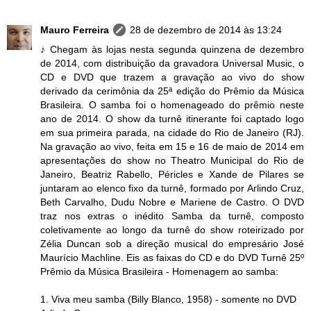
Mauro Ferreira
28 de dezembro de 2014 às 13:24
♪ Chegam às lojas nesta segunda quinzena de dezembro
de 2014, com distribuição da gravadora Universal Music, o
CD e DVD que trazem a gravação ao vivo do show
derivado da cerimônia da 25ª edição do Prêmio da Música
Brasileira. O samba foi o homenageado do prêmio neste
ano de 2014. O show da turnê itinerante foi captado logo
em sua primeira parada, na cidade do Rio de Janeiro (RJ).
Na gravação ao vivo, feita em 15 e 16 de maio de 2014 em
apresentações do show no Theatro Municipal do Rio de
Janeiro, Beatriz Rabello, Péricles e Xande de Pilares se
juntaram ao elenco fixo da turnê, formado por Arlindo Cruz,
Beth Carvalho, Dudu Nobre e Mariene de Castro. O DVD
traz nos extras o inédito Samba da turnê, composto
coletivamente ao longo da turnê do show roteirizado por
Zélia Duncan sob a direção musical do empresário José
Maurício Machline. Eis as faixas do CD e do DVD Turnê 25º
Prêmio da Música Brasileira - Homenagem ao samba:
1. Viva meu samba (Billy Blanco, 1958) - somente no DVD