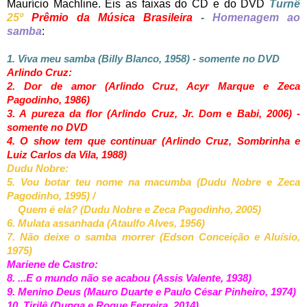
Maurício Machline. Eis as faixas do CD e do DVD
Turnê
25º
Prêmio da Música Brasileira
-
Homenagem ao
samba
:
1. Viva meu samba (Billy Blanco, 1958) - somente no DVD
Arlindo Cruz:
2. Dor de amor (Arlindo Cruz, Acyr Marque e Zeca
Pagodinho, 1986)
3. A pureza da flor (Arlindo Cruz, Jr. Dom e Babi, 2006) -
somente no DVD
4. O show tem que continuar (Arlindo Cruz, Sombrinha e
Luiz Carlos da Vila, 1988)
Dudu Nobre:
5. Vou botar teu nome na macumba (Dudu Nobre e Zeca
Pagodinho, 1995) /
Quem é ela? (Dudu Nobre e Zeca Pagodinho, 2005)
6. Mulata assanhada (Ataulfo Alves, 1956)
7. Não deixe o samba morrer (Edson Conceição e Aluísio,
1975)
Mariene de Castro:
8. ...E o mundo não se acabou (Assis Valente, 1938)
9. Menino Deus (Mauro Duarte e Paulo César Pinheiro, 1974)
10. Tirilê (Dunga e Roque Ferreira, 2014)