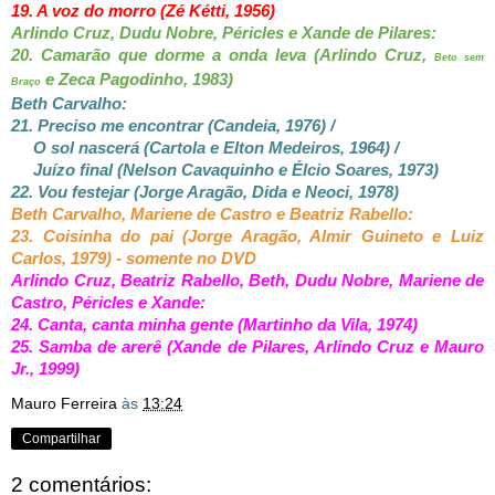
19. A voz do morro (Zé Kétti, 1956)
Arlindo Cruz, Dudu Nobre, Péricles e Xande de Pilares:
20. Camarão que dorme a onda leva (Arlindo Cruz,
Beto sem
e Zeca Pagodinho, 1983)
Braço
Beth Carvalho:
21. Preciso me encontrar (Candeia, 1976) /
O sol nascerá (Cartola e Elton Medeiros, 1964) /
Juízo final (Nelson Cavaquinho e Élcio Soares, 1973)
22. Vou festejar (Jorge Aragão, Dida e Neoci, 1978)
Beth Carvalho, Mariene de Castro e Beatriz Rabello:
23. Coisinha do pai (Jorge Aragão, Almir Guineto e Luiz
Carlos, 1979) - somente no DVD
Arlindo Cruz, Beatriz Rabello, Beth, Dudu Nobre, Mariene de
Castro, Péricles e Xande:
24. Canta, canta minha gente (Martinho da Vila, 1974)
25. Samba de arerê (Xande de Pilares, Arlindo Cruz e Mauro
Jr., 1999)
Mauro Ferreira
às
13:24
Compartilhar
2 comentários: