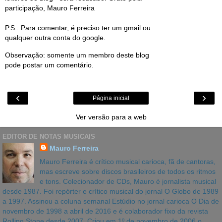
participação, Mauro Ferreira
P.S.: Para comentar, é preciso ter um gmail ou
qualquer outra conta do google.
Observação: somente um membro deste blog
pode postar um comentário.
‹
›
Página inicial
Ver versão para a web
EDITOR DE NOTAS MUSICAIS
Mauro Ferreira
Mauro Ferreira é crítico musical carioca, fã de cantoras,
mas escreve sobre discos brasileiros de todos os ritmos
e tons. Colecionador de CDs, Mauro é jornalista musical
desde 1987. Foi repórter e crítico musical do jornal O Globo de 1989
a 1997. Assinou a coluna semanal Estúdio no jornal carioca O Dia de
novembro de 1998 a abril de 2016 e é colaborador fixo da revista
Rolling Stone desde 2007. Criou em 1º de novembro de 2006 o