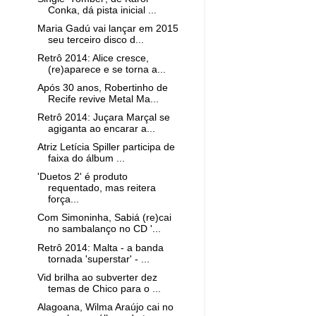
Conka, dá pista inicial ...
Maria Gadú vai lançar em 2015
seu terceiro disco d...
Retrô 2014: Alice cresce,
(re)aparece e se torna a...
Após 30 anos, Robertinho de
Recife revive Metal Ma...
Retrô 2014: Juçara Marçal se
agiganta ao encarar a...
Atriz Letícia Spiller participa de
faixa do álbum ...
'Duetos 2' é produto
requentado, mas reitera
força...
Com Simoninha, Sabiá (re)cai
no sambalanço no CD '...
Retrô 2014: Malta - a banda
tornada 'superstar' - ...
Vid brilha ao subverter dez
temas de Chico para o ...
Alagoana, Wilma Araújo cai no