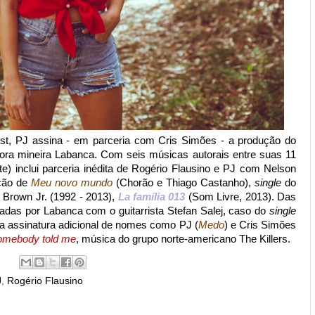
est, PJ assina - em parceria com Cris Simões - a produção do
ora mineira Labanca. Com seis músicas autorais entre suas 11
e) inclui parceria inédita de Rogério Flausino e PJ com Nelson
ação de
Meu novo mundo
(Chorão e Thiago Castanho),
single
do
e Brown Jr. (1992 - 2013),
La família 013
(Som Livre, 2013). Das
inadas por Labanca com o guitarrista Stefan Salej, caso do
single
a assinatura adicional de nomes como PJ (
Medo
) e Cris Simões
omebody told me
, música do grupo norte-americano The Killers.
J
,
Rogério Flausino