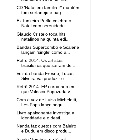
CD 'Natal em família 2' mantém
tom sertanejo e pag...
Ex-funkeira Perlla celebra o
Natal com serenidade ...
Glaucio Cristelo toca hits
natalinos na quinta edi...
Bandas Supercombo e Scalene
lançam 'single' como u...
Retrô 2014: Os artistas
brasileiros que saíram de ...
Voz da banda Fresno, Lucas
Silveira vai produzir o...
Retrô 2014: EP coroa ano em
que Valesca Popozuda v...
Com a voz de Luisa Micheletti,
Les Pops lança segu...
Livro apaixonante investiga a
identidade e o desti...
Nanda faz duetos com Baleiro
e Dudu em disco produ...
Single 'Tombei', de Karol