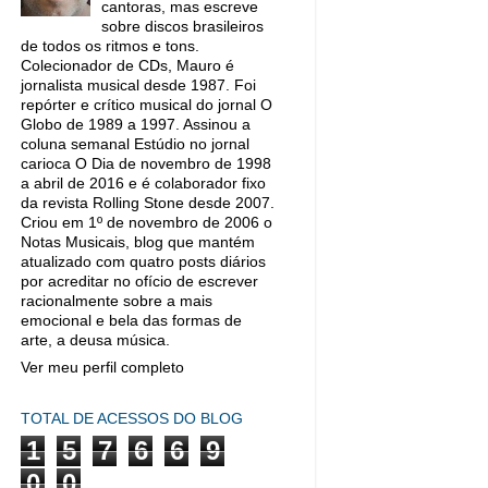
cantoras, mas escreve
sobre discos brasileiros
de todos os ritmos e tons.
Colecionador de CDs, Mauro é
jornalista musical desde 1987. Foi
repórter e crítico musical do jornal O
Globo de 1989 a 1997. Assinou a
coluna semanal Estúdio no jornal
carioca O Dia de novembro de 1998
a abril de 2016 e é colaborador fixo
da revista Rolling Stone desde 2007.
Criou em 1º de novembro de 2006 o
Notas Musicais, blog que mantém
atualizado com quatro posts diários
por acreditar no ofício de escrever
racionalmente sobre a mais
emocional e bela das formas de
arte, a deusa música.
Ver meu perfil completo
TOTAL DE ACESSOS DO BLOG
1
5
7
6
6
9
0
0