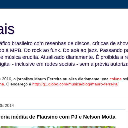
ais
fico brasileiro com resenhas de discos, críticas de show
 à MPB. Do rock ao funk. Do axé ao jazz. Passando por
 e música erudita. Atualizado diariamente. É proibida a 
gital - inclusive em redes sociais - sem a prévia autoriz
 2016, o jornalista Mauro Ferreira atualiza diariamente uma
coluna
so
na
.
O endereço é
http://g1.globo.com/musica/blog/mauro-ferreira/
E 2014
eria inédita de Flausino com PJ e Nelson Motta