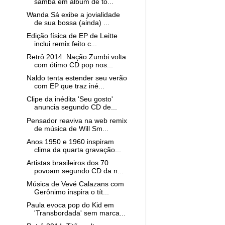
samba em álbum de to...
Wanda Sá exibe a jovialidade
de sua bossa (ainda) ...
Edição física de EP de Leitte
inclui remix feito c...
Retrô 2014: Nação Zumbi volta
com ótimo CD pop nos...
Naldo tenta estender seu verão
com EP que traz iné...
Clipe da inédita 'Seu gosto'
anuncia segundo CD de...
Pensador reaviva na web remix
de música de Will Sm...
Anos 1950 e 1960 inspiram
clima da quarta gravação...
Artistas brasileiros dos 70
povoam segundo CD da n...
Música de Vevé Calazans com
Gerônimo inspira o tít...
Paula evoca pop do Kid em
'Transbordada' sem marca...