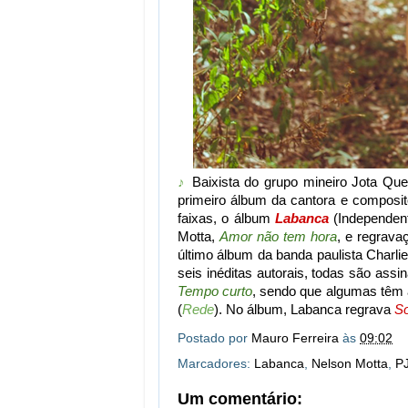
♪
Baixista do grupo mineiro Jota Qu
primeiro álbum da cantora e composit
faixas, o álbum
Labanca
(Independent
Motta,
Amor não tem hora
, e regrav
último álbum da banda paulista Charli
seis inéditas autorais, todas são ass
Tempo curto
, sendo que algumas têm 
(
Rede
). No álbum, Labanca regrava
S
Postado por
Mauro Ferreira
às
09:02
Marcadores:
Labanca
,
Nelson Motta
,
P
Um comentário: