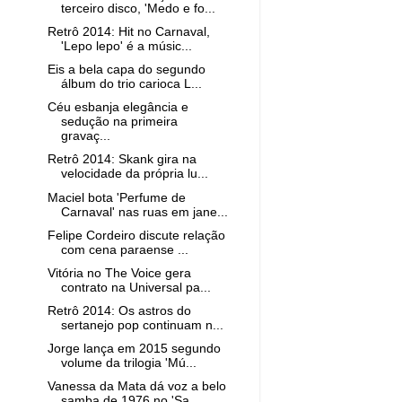
terceiro disco, 'Medo e fo...
Retrô 2014: Hit no Carnaval,
'Lepo lepo' é a músic...
Eis a bela capa do segundo
álbum do trio carioca L...
Céu esbanja elegância e
sedução na primeira
gravaç...
Retrô 2014: Skank gira na
velocidade da própria lu...
Maciel bota 'Perfume de
Carnaval' nas ruas em jane...
Felipe Cordeiro discute relação
com cena paraense ...
Vitória no The Voice gera
contrato na Universal pa...
Retrô 2014: Os astros do
sertanejo pop continuam n...
Jorge lança em 2015 segundo
volume da trilogia 'Mú...
Vanessa da Mata dá voz a belo
samba de 1976 no 'Sa...