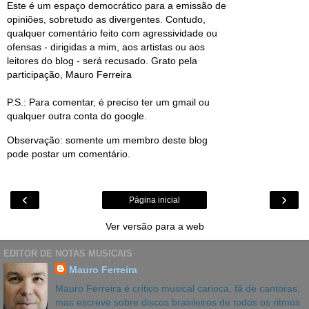
Este é um espaço democrático para a emissão de
opiniões, sobretudo as divergentes. Contudo,
qualquer comentário feito com agressividade ou
ofensas - dirigidas a mim, aos artistas ou aos
leitores do blog - será recusado. Grato pela
participação, Mauro Ferreira
P.S.: Para comentar, é preciso ter um gmail ou
qualquer outra conta do google.
Observação: somente um membro deste blog
pode postar um comentário.
‹
›
Página inicial
Ver versão para a web
EDITOR DE NOTAS MUSICAIS
Mauro Ferreira
Mauro Ferreira é crítico musical carioca, fã de cantoras,
mas escreve sobre discos brasileiros de todos os ritmos