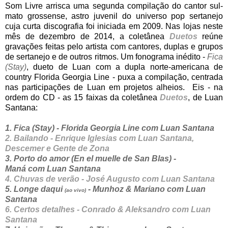
Som Livre arrisca uma segunda compilação do cantor sul-
mato grossense, astro juvenil do universo pop sertanejo
cuja curta discografia foi iniciada em 2009. Nas lojas neste
mês de dezembro de 2014, a coletânea
Duetos
reúne
gravações feitas pelo artista com cantores, duplas e grupos
de sertanejo e de outros ritmos. Um fonograma inédito -
Fica
(Stay)
, dueto de Luan com a dupla norte-americana de
country Florida Georgia Line - puxa a compilação, centrada
nas participações de Luan em projetos alheios. Eis - na
ordem do CD - as 15 faixas da coletânea
Duetos
, de Luan
Santana:
1. Fica (Stay) - Florida Georgia Line com Luan Santana
2. Bailando - Enrique Iglesias com Luan Santana,
Descemer e Gente de Zona
3. Porto do amor (En el muelle de San Blas) -
Maná com Luan Santana
4. Chuvas de verão - José Augusto com Luan Santana
5. Longe daqui
- Munhoz & Mariano com Luan
(ao vivo)
Santana
6. Certos detalhes - Conrado & Aleksandro com Luan
Santana