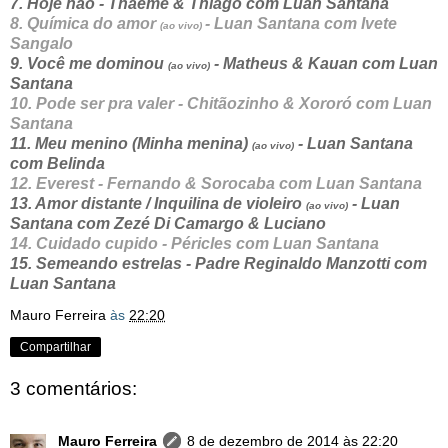
7. Hoje não - Thaeme & Thiago com Luan Santana
8. Química do amor
- Luan Santana com Ivete
(ao vivo)
Sangalo
9. Você me dominou
- Matheus & Kauan com Luan
(ao vivo)
Santana
10. Pode ser pra valer - Chitãozinho & Xororó com Luan
Santana
11. Meu menino (Minha menina)
- Luan Santana
(ao vivo)
com Belinda
12. Everest - Fernando & Sorocaba com Luan Santana
13. Amor distante / Inquilina de violeiro
-
Luan
(ao vivo)
Santana com Zezé Di Camargo & Luciano
14. Cuidado cupido - Péricles com Luan Santana
15. Semeando estrelas - Padre Reginaldo Manzotti com
Luan Santana
Mauro Ferreira
às
22:20
Compartilhar
3 comentários:
Mauro Ferreira
8 de dezembro de 2014 às 22:20