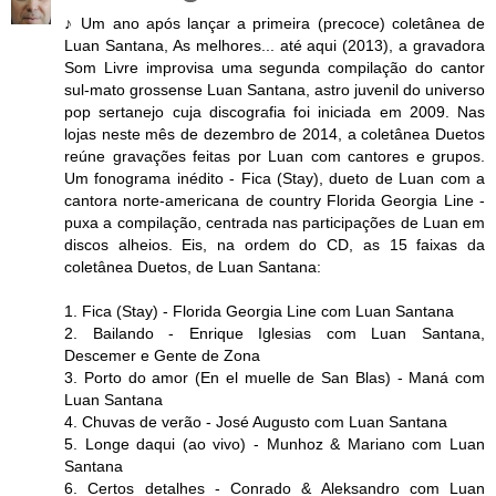
♪ Um ano após lançar a primeira (precoce) coletânea de
Luan Santana, As melhores... até aqui (2013), a gravadora
Som Livre improvisa uma segunda compilação do cantor
sul-mato grossense Luan Santana, astro juvenil do universo
pop sertanejo cuja discografia foi iniciada em 2009. Nas
lojas neste mês de dezembro de 2014, a coletânea Duetos
reúne gravações feitas por Luan com cantores e grupos.
Um fonograma inédito - Fica (Stay), dueto de Luan com a
cantora norte-americana de country Florida Georgia Line -
puxa a compilação, centrada nas participações de Luan em
discos alheios. Eis, na ordem do CD, as 15 faixas da
coletânea Duetos, de Luan Santana:
1. Fica (Stay) - Florida Georgia Line com Luan Santana
2. Bailando - Enrique Iglesias com Luan Santana,
Descemer e Gente de Zona
3. Porto do amor (En el muelle de San Blas) - Maná com
Luan Santana
4. Chuvas de verão - José Augusto com Luan Santana
5. Longe daqui (ao vivo) - Munhoz & Mariano com Luan
Santana
6. Certos detalhes - Conrado & Aleksandro com Luan