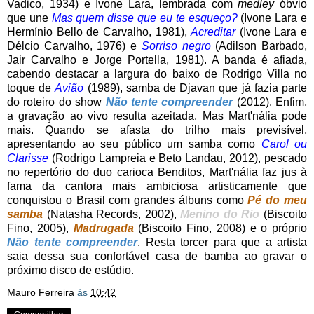
Vadico, 1934) e Ivone Lara, lembrada com
medley
óbvio
que une
Mas quem disse que eu te esqueço?
(Ivone Lara e
Hermínio Bello de Carvalho, 1981),
Acreditar
(Ivone Lara e
Délcio Carvalho, 1976) e
Sorriso negro
(Adilson Barbado,
Jair Carvalho e Jorge Portella, 1981). A banda é afiada,
cabendo destacar a largura do baixo de Rodrigo Villa no
toque de
Avião
(1989), samba de Djavan que já fazia parte
do roteiro do show
Não tente compreender
(2012). Enfim,
a gravação ao vivo resulta azeitada. Mas Mart'nália pode
mais. Quando se afasta do trilho mais previsível,
apresentando ao seu público um samba como
Carol ou
Clarisse
(Rodrigo Lampreia e Beto Landau, 2012), pescado
no repertório do duo carioca Benditos, Mart'nália faz jus à
fama da cantora mais ambiciosa artisticamente que
conquistou o Brasil com grandes álbuns como
Pé do meu
samba
(Natasha Records, 2002),
Menino do Rio
(Biscoito
Fino, 2005),
Madrugada
(Biscoito Fino, 2008) e o próprio
Não tente compreender
. Resta torcer para que a artista
saia dessa sua confortável casa de bamba ao gravar o
próximo disco de estúdio.
Mauro Ferreira
às
10:42