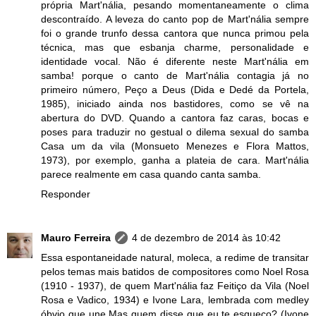
própria Mart'nália, pesando momentaneamente o clima
descontraído. A leveza do canto pop de Mart'nália sempre
foi o grande trunfo dessa cantora que nunca primou pela
técnica, mas que esbanja charme, personalidade e
identidade vocal. Não é diferente neste Mart'nália em
samba! porque o canto de Mart'nália contagia já no
primeiro número, Peço a Deus (Dida e Dedé da Portela,
1985), iniciado ainda nos bastidores, como se vê na
abertura do DVD. Quando a cantora faz caras, bocas e
poses para traduzir no gestual o dilema sexual do samba
Casa um da vila (Monsueto Menezes e Flora Mattos,
1973), por exemplo, ganha a plateia de cara. Mart'nália
parece realmente em casa quando canta samba.
Responder
Mauro Ferreira
4 de dezembro de 2014 às 10:42
Essa espontaneidade natural, moleca, a redime de transitar
pelos temas mais batidos de compositores como Noel Rosa
(1910 - 1937), de quem Mart'nália faz Feitiço da Vila (Noel
Rosa e Vadico, 1934) e Ivone Lara, lembrada com medley
óbvio que une Mas quem disse que eu te esqueço? (Ivone