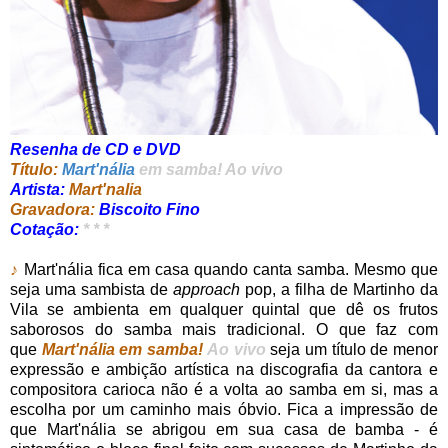
Resenha de CD e DVD
Título:
Mart'nália
em samba! Ao vivo
Artista:
Mart'nalia
Gravadora:
Biscoito Fino
Cotação:
* * *
♪
Mart'nália fica em casa quando canta samba. Mesmo que
seja uma sambista de
approach
pop, a filha de Martinho da
Vila se ambienta em qualquer quintal que dê os frutos
saborosos do samba mais tradicional. O que faz com
que
Mart'nália em samba!
Ao vivo
seja um título de menor
expressão e ambição artística na discografia da cantora e
compositora carioca não é a volta ao samba em si, mas a
escolha por um caminho mais óbvio. Fica a impressão de
que Mart'nália se abrigou em sua casa de bamba - é