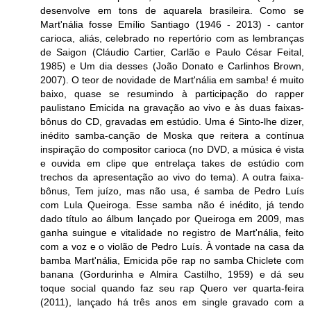
desenvolve em tons de aquarela brasileira. Como se
Mart'nália fosse Emílio Santiago (1946 - 2013) - cantor
carioca, aliás, celebrado no repertório com as lembranças
de Saigon (Cláudio Cartier, Carlão e Paulo César Feital,
1985) e Um dia desses (João Donato e Carlinhos Brown,
2007). O teor de novidade de Mart'nália em samba! é muito
baixo, quase se resumindo à participação do rapper
paulistano Emicida na gravação ao vivo e às duas faixas-
bônus do CD, gravadas em estúdio. Uma é Sinto-lhe dizer,
inédito samba-canção de Moska que reitera a contínua
inspiração do compositor carioca (no DVD, a música é vista
e ouvida em clipe que entrelaça takes de estúdio com
trechos da apresentação ao vivo do tema). A outra faixa-
bônus, Tem juízo, mas não usa, é samba de Pedro Luís
com Lula Queiroga. Esse samba não é inédito, já tendo
dado título ao álbum lançado por Queiroga em 2009, mas
ganha suingue e vitalidade no registro de Mart'nália, feito
com a voz e o violão de Pedro Luís. À vontade na casa da
bamba Mart'nália, Emicida põe rap no samba Chiclete com
banana (Gordurinha e Almira Castilho, 1959) e dá seu
toque social quando faz seu rap Quero ver quarta-feira
(2011), lançado há três anos em single gravado com a