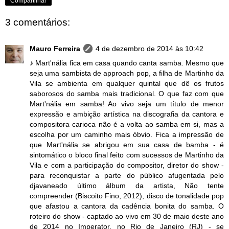
Compartilhar
3 comentários:
Mauro Ferreira
4 de dezembro de 2014 às 10:42
♪ Mart'nália fica em casa quando canta samba. Mesmo que
seja uma sambista de approach pop, a filha de Martinho da
Vila se ambienta em qualquer quintal que dê os frutos
saborosos do samba mais tradicional. O que faz com que
Mart'nália em samba! Ao vivo seja um título de menor
expressão e ambição artística na discografia da cantora e
compositora carioca não é a volta ao samba em si, mas a
escolha por um caminho mais óbvio. Fica a impressão de
que Mart'nália se abrigou em sua casa de bamba - é
sintomático o bloco final feito com sucessos de Martinho da
Vila e com a participação do compositor, diretor do show -
para reconquistar a parte do público afugentada pelo
djavaneado último álbum da artista, Não tente
compreender (Biscoito Fino, 2012), disco de tonalidade pop
que afastou a cantora da cadência bonita do samba. O
roteiro do show - captado ao vivo em 30 de maio deste ano
de 2014 no Imperator, no Rio de Janeiro (RJ) - se