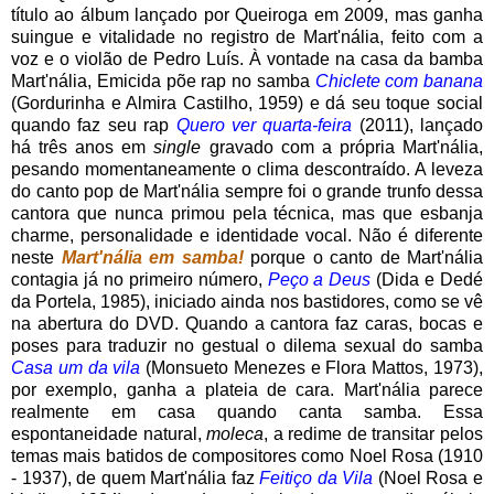
título ao álbum lançado por Queiroga em 2009, mas ganha
suingue e vitalidade no registro de Mart'nália, feito com a
voz e o violão de Pedro Luís. À vontade na casa da bamba
Mart'nália, Emicida põe rap no samba
Chiclete com banana
(Gordurinha e Almira Castilho, 1959) e dá seu toque social
quando faz seu rap
Quero ver quarta-feira
(2011), lançado
há três anos em
single
gravado com a própria Mart'nália,
pesando momentaneamente o clima descontraído. A leveza
do canto pop de Mart'nália sempre foi o grande trunfo dessa
cantora que nunca primou pela técnica, mas que esbanja
charme, personalidade e identidade vocal. Não é diferente
neste
Mart'nália em samba!
porque o canto de Mart'nália
contagia já no primeiro número,
Peço a Deus
(Dida e Dedé
da Portela, 1985), iniciado ainda nos bastidores, como se vê
na abertura do DVD. Quando a cantora faz caras, bocas e
poses para traduzir no gestual o dilema sexual do samba
Casa um da vila
(Monsueto Menezes e Flora Mattos, 1973),
por exemplo, ganha a plateia de cara. Mart'nália parece
realmente em casa quando canta samba. Essa
espontaneidade natural,
moleca
, a redime de transitar pelos
temas mais batidos de compositores como Noel Rosa (1910
- 1937), de quem Mart'nália faz
Feitiço da Vila
(Noel Rosa e