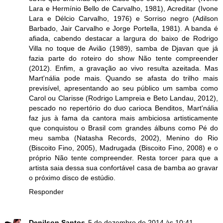
Lara e Hermínio Bello de Carvalho, 1981), Acreditar (Ivone
Lara e Délcio Carvalho, 1976) e Sorriso negro (Adilson
Barbado, Jair Carvalho e Jorge Portella, 1981). A banda é
afiada, cabendo destacar a largura do baixo de Rodrigo
Villa no toque de Avião (1989), samba de Djavan que já
fazia parte do roteiro do show Não tente compreender
(2012). Enfim, a gravação ao vivo resulta azeitada. Mas
Mart'nália pode mais. Quando se afasta do trilho mais
previsível, apresentando ao seu público um samba como
Carol ou Clarisse (Rodrigo Lampreia e Beto Landau, 2012),
pescado no repertório do duo carioca Benditos, Mart'nália
faz jus à fama da cantora mais ambiciosa artisticamente
que conquistou o Brasil com grandes álbuns como Pé do
meu samba (Natasha Records, 2002), Menino do Rio
(Biscoito Fino, 2005), Madrugada (Biscoito Fino, 2008) e o
próprio Não tente compreender. Resta torcer para que a
artista saia dessa sua confortável casa de bamba ao gravar
o próximo disco de estúdio.
Responder
Denilson Santos
5 de dezembro de 2014 às 10:41