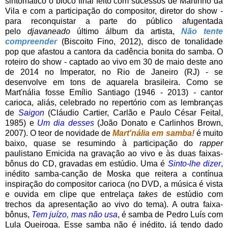
sintomático o bloco final feito com sucessos de Martinho da
Vila e com a participação do compositor, diretor do show -
para reconquistar a parte do público afugentada
pelo
djavaneado
último álbum da artista,
Não tente
compreender
(Biscoito Fino, 2012), disco de tonalidade
pop que afastou a cantora da cadência bonita do samba. O
roteiro do show - captado ao vivo em 30 de maio deste ano
de 2014 no Imperator, no Rio de Janeiro (RJ) - se
desenvolve em tons de aquarela brasileira. Como se
Mart'nália fosse Emílio Santiago (1946 - 2013) - cantor
carioca, aliás, celebrado no repertório com as lembranças
de
Saigon
(Cláudio Cartier, Carlão e Paulo César Feital,
1985) e
Um dia desses
(João Donato e Carlinhos Brown,
2007). O teor de novidade de
Mart'nália em samba!
é muito
baixo, quase se resumindo à participação do
rapper
paulistano Emicida na gravação ao vivo e às duas faixas-
bônus do CD, gravadas em estúdio. Uma é
Sinto-lhe dizer
,
inédito samba-canção de Moska que reitera a contínua
inspiração do compositor carioca (no DVD, a música é vista
e ouvida em clipe que entrelaça
takes
de estúdio com
trechos da apresentação ao vivo do tema). A outra faixa-
bônus,
Tem juízo, mas não usa
, é samba de Pedro Luís com
Lula Queiroga. Esse samba não é inédito, já tendo dado