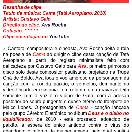
Resenha de clipe
Título da música: Cama (Tatá Aeroplano, 2010)
Artista: Gustavo Galo
Direção do clipe:
Ava Rocha
Cotação: * * * * *
Clipe em rotação no
YouTube
♪
Cantora, compositora e cineasta, Ava Rocha deita e rola
na poesia de
Cama
ao dirigir o clipe desta canção de Tatá
Aeroplano a partir do registro minimalista feito com
delicadeza por Gustavo Galo para
Asa
, primeiro primoroso
disco solo deste compositor paulistano projetado na Trupe
Chá de Boldo. Ava foca o voo amoroso da personagem da
canção com a cor da paixão, o vermelho, dominante no
vídeo filmado em sintonia com o tom cru da gravação feita
somente com a voz e o violão de Galo, com a adesão
posterior do sopro pungente e quase etéreo do trompete de
Maico Lopes. O protagonista de
Cama
- canção lançada
pelo grupo Cérebro Eletrônico no álbum
Deus e o diabo no
liquidificador
, de 2010 - está prostrado, adoecido de
paixão, à espera do único antídoto contra o vírus do
abandono: o retorno da mulher amada, pelo qual suplica