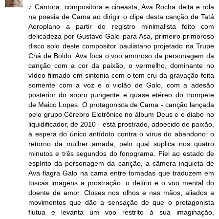
♪ Cantora, compositora e cineasta, Ava Rocha deita e rola
na poesia de Cama ao dirigir o clipe desta canção de Tatá
Aeroplano a partir do registro minimalista feito com
delicadeza por Gustavo Galo para Asa, primeiro primoroso
disco solo deste compositor paulistano projetado na Trupe
Chá de Boldo. Ava foca o voo amoroso da personagem da
canção com a cor da paixão, o vermelho, dominante no
vídeo filmado em sintonia com o tom cru da gravação feita
somente com a voz e o violão de Galo, com a adesão
posterior do sopro pungente e quase etéreo do trompete
de Maico Lopes. O protagonista de Cama - canção lançada
pelo grupo Cérebro Eletrônico no álbum Deus e o diabo no
liquidificador, de 2010 - está prostrado, adoecido de paixão,
à espera do único antídoto contra o vírus do abandono: o
retorno da mulher amada, pelo qual suplica nos quatro
minutos e três segundos do fonograma. Fiel ao estado de
espírito da personagem da canção, a câmera inquieta de
Ava flagra Galo na cama entre tomadas que traduzem em
toscas imagens a prostração, o delírio e o voo mental do
doente de amor. Closes nos olhos e nas mãos, aliados a
movimentos que dão a sensação de que o protagonista
flutua e levanta um voo restrito à sua imaginação,