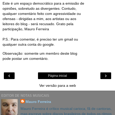
Este é um espaço democrático para a emissão de
opiniões, sobretudo as divergentes. Contudo,
qualquer comentário feito com agressividade ou
ofensas - dirigidas a mim, aos artistas ou aos
leitores do blog - será recusado. Grato pela
participação, Mauro Ferreira
P.S.: Para comentar, é preciso ter um gmail ou
qualquer outra conta do google.
Observação: somente um membro deste blog
pode postar um comentário.
‹
›
Página inicial
Ver versão para a web
EDITOR DE NOTAS MUSICAIS
Mauro Ferreira
Mauro Ferreira é crítico musical carioca, fã de cantoras,
mas escreve sobre discos brasileiros de todos os ritmos