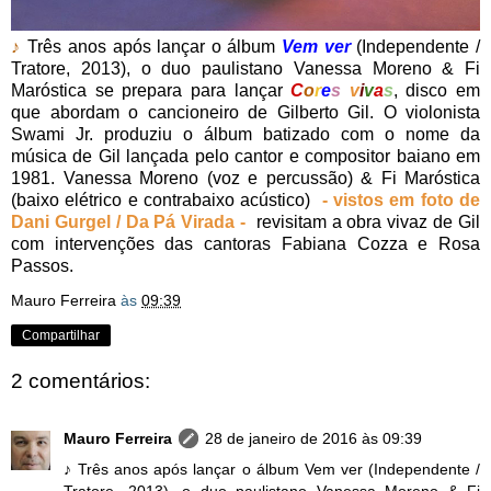
♪
Três anos após lançar o álbum
Vem ver
(Independente /
Tratore, 2013), o duo paulistano Vanessa Moreno & Fi
Maróstica se prepara para lançar
C
o
r
e
s
v
i
v
a
s
, disco em
que abordam o cancioneiro de Gilberto Gil. O violonista
Swami Jr. produziu o álbum batizado com o nome da
música de Gil lançada pelo cantor e compositor baiano em
1981. Vanessa Moreno (voz e percussão) & Fi Maróstica
(baixo elétrico e contrabaixo acústico)
- vistos em foto de
Dani Gurgel / Da Pá Virada -
revisitam a obra vivaz de Gil
com intervenções das cantoras Fabiana Cozza e Rosa
Passos.
Mauro Ferreira
às
09:39
Compartilhar
2 comentários:
Mauro Ferreira
28 de janeiro de 2016 às 09:39
♪ Três anos após lançar o álbum Vem ver (Independente /
Tratore, 2013), o duo paulistano Vanessa Moreno & Fi