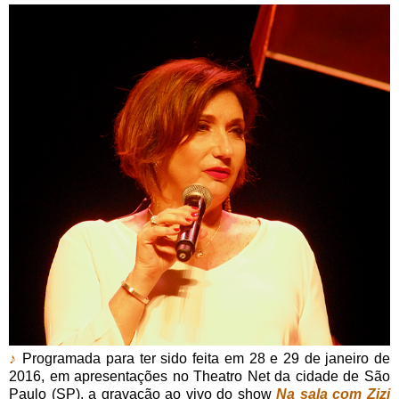
♪
Programada para ter sido feita em 28 e 29 de janeiro de
2016, em apresentações no Theatro Net da cidade de São
Paulo (SP), a gravação ao vivo do show
Na sala com Zizi