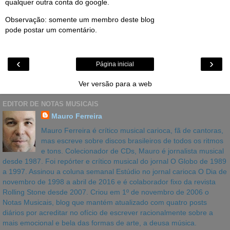
qualquer outra conta do google.
Observação: somente um membro deste blog
pode postar um comentário.
‹
›
Página inicial
Ver versão para a web
EDITOR DE NOTAS MUSICAIS
Mauro Ferreira
Mauro Ferreira é crítico musical carioca, fã de cantoras,
mas escreve sobre discos brasileiros de todos os ritmos
e tons. Colecionador de CDs, Mauro é jornalista musical
desde 1987. Foi repórter e crítico musical do jornal O Globo de 1989
a 1997. Assinou a coluna semanal Estúdio no jornal carioca O Dia de
novembro de 1998 a abril de 2016 e é colaborador fixo da revista
Rolling Stone desde 2007. Criou em 1º de novembro de 2006 o
Notas Musicais, blog que mantém atualizado com quatro posts
diários por acreditar no ofício de escrever racionalmente sobre a
mais emocional e bela das formas de arte, a deusa música.