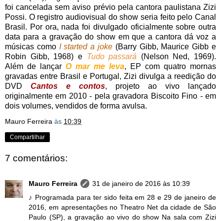
foi cancelada sem aviso prévio pela cantora paulistana Zizi
Possi. O registro audiovisual do show seria feito pelo Canal
Brasil. Por ora, nada foi divulgado oficialmente sobre outra
data para a gravação do show em que a cantora dá voz a
músicas como
I started a joke
(Barry Gibb, Maurice Gibb e
Robin Gibb, 1968) e
Tudo passará
(Nelson Ned, 1969).
Além de lançar
O mar me leva
, EP com quatro mornas
gravadas entre Brasil e Portugal, Zizi divulga a reedição do
DVD
Cantos e contos
, projeto ao vivo lançado
originalmente em 2010 - pela gravadora Biscoito Fino - em
dois volumes, vendidos de forma avulsa.
Mauro Ferreira
às
10:39
Compartilhar
7 comentários:
Mauro Ferreira
31 de janeiro de 2016 às 10:39
♪ Programada para ter sido feita em 28 e 29 de janeiro de
2016, em apresentações no Theatro Net da cidade de São
Paulo (SP), a gravação ao vivo do show Na sala com Zizi