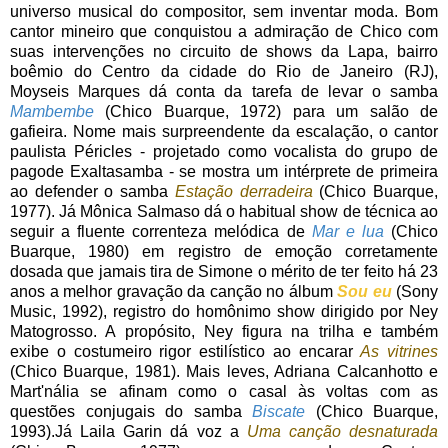
universo musical do compositor, sem inventar moda. Bom
cantor mineiro que conquistou a admiração de Chico com
suas intervenções no circuito de shows da Lapa, bairro
boêmio do Centro da cidade do Rio de Janeiro (RJ),
Moyseis Marques dá conta da tarefa de levar o samba
Mambembe
(Chico Buarque, 1972) para um salão de
gafieira. Nome mais surpreendente da escalação, o cantor
paulista Péricles - projetado como vocalista do grupo de
pagode Exaltasamba - se mostra um intérprete de primeira
ao defender o samba
Estação derradeira
(Chico Buarque,
1977). Já Mônica Salmaso dá o habitual show de técnica ao
seguir a fluente correnteza melódica de
Mar e lua
(Chico
Buarque, 1980) em registro de emoção corretamente
dosada que jamais tira de Simone o mérito de ter feito há 23
anos a melhor gravação da canção no álbum
Sou eu
(Sony
Music, 1992), registro do homônimo show dirigido por Ney
Matogrosso. A propósito, Ney figura na trilha e também
exibe o costumeiro rigor estilístico ao encarar
As vitrines
(Chico Buarque, 1981). Mais leves, Adriana Calcanhotto e
Mart'nália se afinam como o casal às voltas com as
questões conjugais do samba
Biscate
(Chico Buarque,
1993).Já Laila Garin dá voz a
Uma canção desnaturada