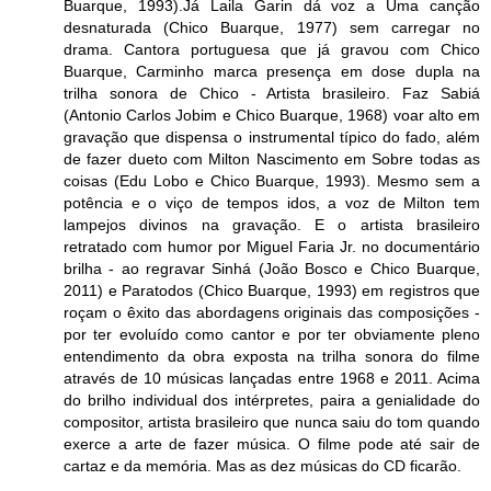
Buarque, 1993).Já Laila Garin dá voz a Uma canção
desnaturada (Chico Buarque, 1977) sem carregar no
drama. Cantora portuguesa que já gravou com Chico
Buarque, Carminho marca presença em dose dupla na
trilha sonora de Chico - Artista brasileiro. Faz Sabiá
(Antonio Carlos Jobim e Chico Buarque, 1968) voar alto em
gravação que dispensa o instrumental típico do fado, além
de fazer dueto com Milton Nascimento em Sobre todas as
coisas (Edu Lobo e Chico Buarque, 1993). Mesmo sem a
potência e o viço de tempos idos, a voz de Milton tem
lampejos divinos na gravação. E o artista brasileiro
retratado com humor por Miguel Faria Jr. no documentário
brilha - ao regravar Sinhá (João Bosco e Chico Buarque,
2011) e Paratodos (Chico Buarque, 1993) em registros que
roçam o êxito das abordagens originais das composições -
por ter evoluído como cantor e por ter obviamente pleno
entendimento da obra exposta na trilha sonora do filme
através de 10 músicas lançadas entre 1968 e 2011. Acima
do brilho individual dos intérpretes, paira a genialidade do
compositor, artista brasileiro que nunca saiu do tom quando
exerce a arte de fazer música. O filme pode até sair de
cartaz e da memória. Mas as dez músicas do CD ficarão.