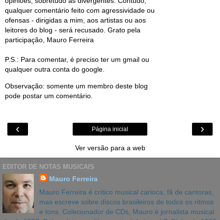
opiniões, sobretudo as divergentes. Contudo,
qualquer comentário feito com agressividade ou
ofensas - dirigidas a mim, aos artistas ou aos
leitores do blog - será recusado. Grato pela
participação, Mauro Ferreira
P.S.: Para comentar, é preciso ter um gmail ou
qualquer outra conta do google.
Observação: somente um membro deste blog
pode postar um comentário.
‹
›
Página inicial
Ver versão para a web
EDITOR DE NOTAS MUSICAIS
Mauro Ferreira
Mauro Ferreira é crítico musical carioca, fã de cantoras,
mas escreve sobre discos brasileiros de todos os ritmos
e tons. Colecionador de CDs, Mauro é jornalista musical