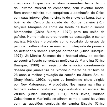
intérpretes do que nos registros reverentes, feitos dentro
do universo musical do compositor, sem inventar moda.
Bom cantor mineiro que conquistou a admiração de Chico
com suas intervenções no circuito de shows da Lapa, bairro
boêmio do Centro da cidade do Rio de Janeiro (RJ),
Moyseis Marques dá conta da tarefa de levar o samba
Mambembe (Chico Buarque, 1972) para um salão de
gafieira. Nome mais surpreendente da escalação, o cantor
paulista Péricles - projetado como vocalista do grupo de
pagode Exaltasamba - se mostra um intérprete de primeira
ao defender o samba Estação derradeira (Chico Buarque,
1977). Já Mônica Salmaso dá o habitual show de técnica
ao seguir a fluente correnteza melódica de Mar e lua (Chico
Buarque, 1980) em registro de emoção corretamente
dosada que jamais tira de Simone o mérito de ter feito há
23 anos a melhor gravação da canção no álbum Sou eu
(Sony Music, 1992), registro do homônimo show dirigido
por Ney Matogrosso. A propósito, Ney figura na trilha e
também exibe o costumeiro rigor estilístico ao encarar As
vitrines (Chico Buarque, 1981). Mais leves, Adriana
Calcanhotto e Mart'nália se afinam como o casal às voltas
com as questões conjugais do samba Biscate (Chico