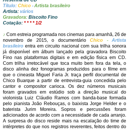
Título:
Chico
-
Artista brasileiro
Artista:
vários
Gravadora:
Biscoito Fino
Cotação:
* * * * 1/2
♪
Com estreia programada nos cinemas para amanhã, 26 de
novembro de 2015, o documentário
Chico
-
Artista
brasileiro
entra em circuito nacional com sua trilha sonora
já disponível em álbum lançado pela gravadora Biscoito
Fino nas plataformas digitais e em edição física em CD.
Com trilha irretocável que toca muito bem fora da tela, o
disco alinha dez fonogramas produzidos para o filme em
que o cineasta Miguel Faria Jr. traça perfil documental de
Chico Buarque a partir de entrevista-guia concedida pelo
cantor e compositor carioca. Os dez números musicais
foram gravados em estúdio sob a direção musical do
violonista Luiz Cláudio Ramos com banda-base formada
pelo pianista João Rebouças, o baixista Jorge Helder e o
baterista Jurim Moreira. Sopros e percussões foram
adicionados de acordo com a necessidade de cada arranjo.
A surpresa do disco reside mais na escalação do time de
intérpretes do que nos registros reverentes, feitos dentro do