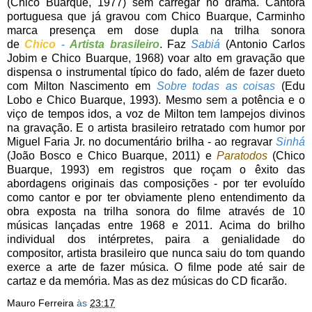
(Chico Buarque, 1977) sem carregar no drama. Cantora
portuguesa que já gravou com Chico Buarque, Carminho
marca presença em dose dupla na trilha sonora
de
Chico
-
Artista brasileiro
. Faz
Sabiá
(Antonio Carlos
Jobim e Chico Buarque, 1968) voar alto em gravação que
dispensa o instrumental típico do fado, além de fazer dueto
com Milton Nascimento em
Sobre todas as coisas
(Edu
Lobo e Chico Buarque, 1993). Mesmo sem a potência e o
viço de tempos idos, a voz de Milton tem lampejos divinos
na gravação. E o artista brasileiro retratado com humor por
Miguel Faria Jr. no documentário brilha - ao regravar
Sinhá
(João Bosco e Chico Buarque, 2011) e
Paratodos
(Chico
Buarque, 1993) em registros que roçam o êxito das
abordagens originais das composições - por ter evoluído
como cantor e por ter obviamente pleno entendimento da
obra exposta na trilha sonora do filme através de 10
músicas lançadas entre 1968 e 2011. Acima do brilho
individual dos intérpretes, paira a genialidade do
compositor, artista brasileiro que nunca saiu do tom quando
exerce a arte de fazer música. O filme pode até sair de
cartaz e da memória. Mas as dez músicas do CD ficarão.
Mauro Ferreira
às
23:17