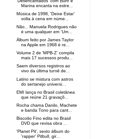
'Desencantados' com Buhr e
Marina encanta na estre...
Música de 1998, 'Deixe Estar'
volta à cena em núme...
Não... Manuela Rodrigues não
é uma qualquer em 'Um...
Álbum feito por James Taylor
na Apple em 1968 é re...
Volume 2 de 'MPB-Z' compila
mais 17 sucessos produ...
Saem diversos registros ao
vivo da última turnê de...
Latino se mistura com astros
do sertanejo universi...
EMI lança no Brasil coletânea
que reúne 21 gravaçõ...
Rocha chama Danilo, Machete
e banda Tono para cant...
Biscoito Fino edita no Brasil
DVD que revisa obra ...
'Planet Pit', sexto álbum do
'rapper' Pitbull, gir...