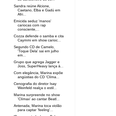
Sandra reúne Alcione,
Caetano, Elba e Gadú em
Afri...
Emicida seduz 'manos'
cariocas com rap
consciente,...
Cozza defende o samba e cita
Caymmi em show carioc...
Segundo CD de Camelo,
'Toque Dela' sai em julho
em...
Grupo que agrega Jagger e
Joss, SuperHeavy lança á...
Com elegância, Marina expõe
angústias do CD 'Clíma...
Cenografia do diretor Isay
Weinfeld realça o estil...
Marina surpreende no show
'Clímax' ao cantar Beatl...
Antenada, Marina toca violão
para captar 'feeling'...