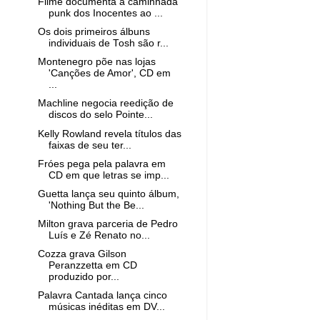
Filme documenta a caminhada
punk dos Inocentes ao ...
Os dois primeiros álbuns
individuais de Tosh são r...
Montenegro põe nas lojas
'Canções de Amor', CD em
...
Machline negocia reedição de
discos do selo Pointe...
Kelly Rowland revela títulos das
faixas de seu ter...
Fróes pega pela palavra em
CD em que letras se imp...
Guetta lança seu quinto álbum,
'Nothing But the Be...
Milton grava parceria de Pedro
Luís e Zé Renato no...
Cozza grava Gilson
Peranzzetta em CD
produzido por...
Palavra Cantada lança cinco
músicas inéditas em DV...