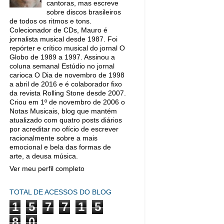
cantoras, mas escreve
sobre discos brasileiros
de todos os ritmos e tons.
Colecionador de CDs, Mauro é
jornalista musical desde 1987. Foi
repórter e crítico musical do jornal O
Globo de 1989 a 1997. Assinou a
coluna semanal Estúdio no jornal
carioca O Dia de novembro de 1998
a abril de 2016 e é colaborador fixo
da revista Rolling Stone desde 2007.
Criou em 1º de novembro de 2006 o
Notas Musicais, blog que mantém
atualizado com quatro posts diários
por acreditar no ofício de escrever
racionalmente sobre a mais
emocional e bela das formas de
arte, a deusa música.
Ver meu perfil completo
TOTAL DE ACESSOS DO BLOG
1
5
7
7
1
5
8
0