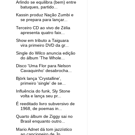
Arlindo se equilibra (bem) entre
batuques, partido...
Kassin produz Nação Zumbi e
se prepara para lançar...
Terceiro CD ao vivo de Zélia
apresenta quatro faix...
Show em tributo a Taiguara
vira primeiro DVD da gr...
Single do Wilco anuncia edição
do álbum 'The Whole...
Disco 'Uma Flor para Nelson
Cavaquinho' desabrocha...
Björk lança 'Crystalline',
primeiro 'single' de se...
Influência do funk, Sly Stone
volta e lança seu pr...
É reeditado livro subversivo de
1968, de poemas in...
Quarto álbum de Ziggy sai no
Brasil enquanto outro...
Mario Adnet dá tom jazzístico
ao cancioneiro de Jo...