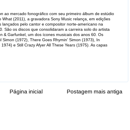
on ao mercado fonográfico com seu primeiro álbum de estúdio
so What (2011), a gravadora Sony Music relança, em edições
s lançados pelo cantor e compositor norte-americano na
. São os discos que consolidaram a carreira solo do artista
on & Garfunkel, um dos ícones musicais dos anos 60. Os
aul Simon (1972), There Goes Rhymin' Simon (1973), In
 1974) e Still Crazy Afyer All These Years (1975). As capas
Página inicial
Postagem mais antiga