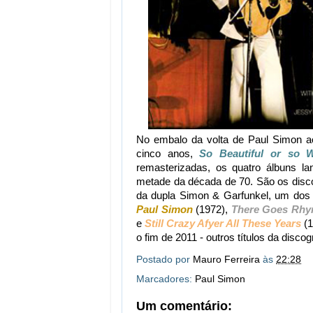
No embalo da volta de Paul Simon a
cinco anos,
So Beautiful or so 
remasterizadas, os quatro álbuns la
metade da década de 70. São os discos
da dupla Simon & Garfunkel, um dos í
Paul Simon
(1972),
There Goes Rhy
e
Still Crazy Afyer All These Years
(1
o fim de 2011 - outros títulos da disco
Postado por
Mauro Ferreira
às
22:28
Marcadores:
Paul Simon
Um comentário: