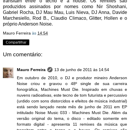
transitam entre o tecno e a house. Os remixes são
produzidos assinados por nomes como Nir Shoshani,
Gabriel Rocha, DJ Mau Mau, Luis Nieva, DJ Anna, Davide
Marchesiello, Rod B., Claudio Climaco, Glitter, Hollen e o
próprio Anderson Noise.
Mauro Ferreira
às
14:54
Compartilhar
Um comentário:
Mauro Ferreira
13 de junho de 2011 às 14:54
Em outubro de 2010, o DJ e produtor mineiro Anderson
Noise criou e gravou o 48º single de sua carreira
fonográfica, Machines Must Die. Inspirado em chuvas e
nuvens radioativas, este tecno de tom futurista e percussivo
(urdido com sons distorcidos e efeitos de música industrial)
está sendo lançado neste mês de junho de 2011 em EP
intitulado Noise Music 033 - Machines Must Die. Além da
versão original do tema, o disco - editado somente em
formato digital - apresenta 11 remixes da música que
transitam entre o tecno e a house. Os remixes são