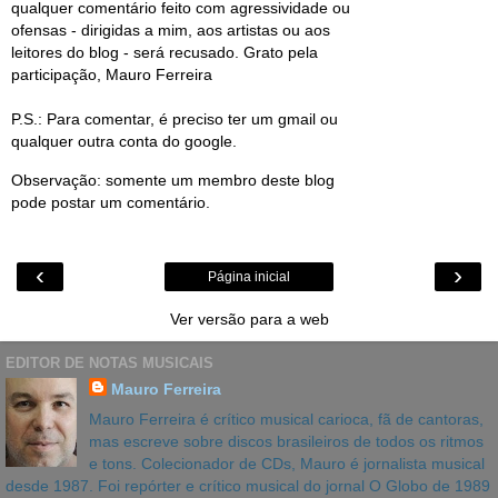
qualquer comentário feito com agressividade ou
ofensas - dirigidas a mim, aos artistas ou aos
leitores do blog - será recusado. Grato pela
participação, Mauro Ferreira
P.S.: Para comentar, é preciso ter um gmail ou
qualquer outra conta do google.
Observação: somente um membro deste blog
pode postar um comentário.
‹
›
Página inicial
Ver versão para a web
EDITOR DE NOTAS MUSICAIS
Mauro Ferreira
Mauro Ferreira é crítico musical carioca, fã de cantoras,
mas escreve sobre discos brasileiros de todos os ritmos
e tons. Colecionador de CDs, Mauro é jornalista musical
desde 1987. Foi repórter e crítico musical do jornal O Globo de 1989