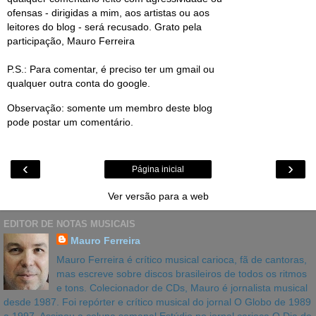
ofensas - dirigidas a mim, aos artistas ou aos
leitores do blog - será recusado. Grato pela
participação, Mauro Ferreira
P.S.: Para comentar, é preciso ter um gmail ou
qualquer outra conta do google.
Observação: somente um membro deste blog
pode postar um comentário.
‹
›
Página inicial
Ver versão para a web
EDITOR DE NOTAS MUSICAIS
Mauro Ferreira
Mauro Ferreira é crítico musical carioca, fã de cantoras,
mas escreve sobre discos brasileiros de todos os ritmos
e tons. Colecionador de CDs, Mauro é jornalista musical
desde 1987. Foi repórter e crítico musical do jornal O Globo de 1989