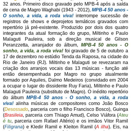
32 anos. Primeiro disco gravado pelo MPB-4 após a saída
de cena de Magro Waghabi (1943 - 2012),
MPB-4 50 anos -
O sonho, a vida, a roda viva!
interrompe sucessão de
registros de shows e deprojetos temáticos gravados com
repertório já pré-existente. Produzido por dois dos quatro
integrantes da atual formação do grupo, Miltinho e Paulo
Malaguti Pauleira, sob a direção musical de Gilson
Peranzzetta, arranjador do álbum,
MPB-4 50 anos - O
sonho, a vida, a roda viva!
foi gravado de 5 de outubro a
17 de dezembro no estúdio Tenda da Raposa, na cidade do
Rio de Janeiro (RJ). Miltinho e Malaguti se revezaram na
criação dos arranjos vocais das 13 músicas - função até
então desempenhada por Magro no grupo atualmente
formado por Aquiles, Dalmo Medeiros (convidado em 2004
a ocupar o lugar do dissidente Ruy Faria), Miltinho e Paulo
Malaguti Pauleira (substituto de Magro). O inédito repertório
do álbum
MPB-4 50 anos - O sonho, a vida, a roda
viva!
alinha músicas de compositores como João Bosco
(
Desossado
, parceria com o filho Francisco Bosco), Guinga
(
Brasileia
, parceria com Thiago Amud), Celso Viáfora (
Ateu
é tu
, parceria com Rafael Altério) e os irmãos Vitor Ramil
(
Filigrana
) e Kledir Ramil e Kleiton Ramil (
A ilha
). Eis, na