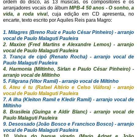
ordem do disco, as 13 músicas, os compositores e os
arranjadores vocais do álbum
MPB-4 50 anos - O sonho, a
vida, a roda viva
!, cuja edição em CD apresenta, no
encarte, texto escrito por Aquiles Reis para Magro:
1. Milagres (Breno Ruiz e Paulo César Pinheiro) - arranjo
vocal de Paulo Malaguti Pauleira
2. Maxixe (Fred Martins e Alexandre Lemos) - arranjo
vocal de Paulo Malaguti Pauleira
3. Trança de cipó (Renato Rocha) - arranjo vocal de
Paulo Malaguti Pauleira
4. Harmonia (Miltinho, Sirlan e Paulo César Pinheiro) -
arranjo vocal de Miltinho
5. Filigrana (Vitor Ramil) - arranjo vocal de Miltinho
6. Ateu é tu (Rafael Altério e Celso Viáfora) - arranjo
vocal de Paulo Malaguti Pauleira
7. A ilha (Kleiton Ramil e Kledir Ramil) - arranjo vocal de
Miltinho
8. Brasileia (Guinga e Aldir Blanc) - arranjo vocal de
Paulo Malaguti Pauleira
9. Desossado (João Bosco e Francisco Bosco) - arranjo
vocal de Paulo Malaguti Pauleira
10. Valsa do baque virado (Mario Adnet e João