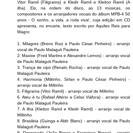
Vitor Ramil (Filigrama) e Kledir Ramil e Kleiton Ramil (A
ilha). Eis, na ordem do disco, as 13 músicas, os
compositores e os arranjadores vocais do álbum MPB-4 50
anos - O sonho, a vida, a roda viva!, cuja edição em CD
apresenta, no encarte, texto escrito por Aquiles Reis para
Magro:
1. Milagres (Breno Ruiz e Paulo César Pinheiro) - arranjo
vocal de Paulo Malaguti Pauleira
2. Maxixe (Fred Martins e Alexandre Lemos) - arranjo vocal
de Paulo Malaguti Pauleira
3. Trança de cipó (Renato Rocha) - arranjo vocal de Paulo
Malaguti Pauleira
4. Harmonia (Miltinho, Sirlan e Paulo César Pinheiro) -
arranjo vocal de Miltinho
5. Filigrama (Vitor Ramil) - arranjo vocal de Miltinho
6. Ateu é tu (Rafael Altério e Celso Viáfora) - arranjo vocal
de Paulo Malaguti Pauleira
7. A ilha (Kleiton Ramil e Kledir Ramil) - arranjo vocal de
Miltinho
8. Brasileia (Guinga e Aldir Blanc) - arranjo vocal de Paulo
Malaguti Pauleira
9. Desossado (João Bosco e Francisco Bosco) - arranjo