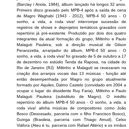
(Barclay / Ariola, 1984), álbum lançado há longos 32 anos.
Primeiro disco gravado pelo MPB-4 após a saída de cena
de Magro Waghabi (1943 - 2012), MPB-4 50 anos - O
sonho, a vida, a roda viva! interrompe sucessão de
registros de shows e deprojetos temáticos gravados com
repertório já pré-existente. Produzido por dois dos quatro
integrantes da atual formação do grupo, Miltinho e Paulo
Malaguti Pauleira, sob a direção musical de Gilson
Peranzzetta, arranjador do álbum, MPB-4 50 anos - O
sonho, a vida, a roda viva! foi gravado de 5 de outubro a 17
de dezembro no estúdio Tenda da Raposa, na cidade do
Rio de Janeiro (RJ). Miltinho e Malaguti se revezaram na
criação dos arranjos vocais das 13 músicas - função até
então desempenhada por Magro no grupo atualmente
formado por Aquiles, Dalmo Castelo (convidado em 2004 a
ocupar o lugar do dissidente Ruy Faria), Miltinho e Paulo
Malaguti Pauleira (substituto de Magro). O inédito
repertório do álbum MPB-4 50 anos - O sonho, a vida, a
roda viva! alinha músicas de compositores como João
Bosco (Desossado, parceria com o filho Francisco Bosco),
Guinga (Brasileia, parceria com Thiago Amud), Celso
Viáfora (Ateu é tu, parceria com Rafael Altério) e os irmãos