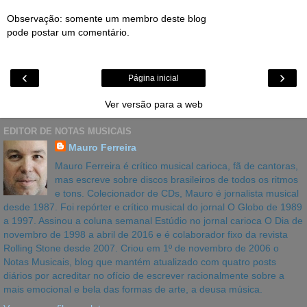
Observação: somente um membro deste blog
pode postar um comentário.
‹
›
Página inicial
Ver versão para a web
EDITOR DE NOTAS MUSICAIS
Mauro Ferreira
Mauro Ferreira é crítico musical carioca, fã de cantoras,
mas escreve sobre discos brasileiros de todos os ritmos
e tons. Colecionador de CDs, Mauro é jornalista musical
desde 1987. Foi repórter e crítico musical do jornal O Globo de 1989
a 1997. Assinou a coluna semanal Estúdio no jornal carioca O Dia de
novembro de 1998 a abril de 2016 e é colaborador fixo da revista
Rolling Stone desde 2007. Criou em 1º de novembro de 2006 o
Notas Musicais, blog que mantém atualizado com quatro posts
diários por acreditar no ofício de escrever racionalmente sobre a
mais emocional e bela das formas de arte, a deusa música.