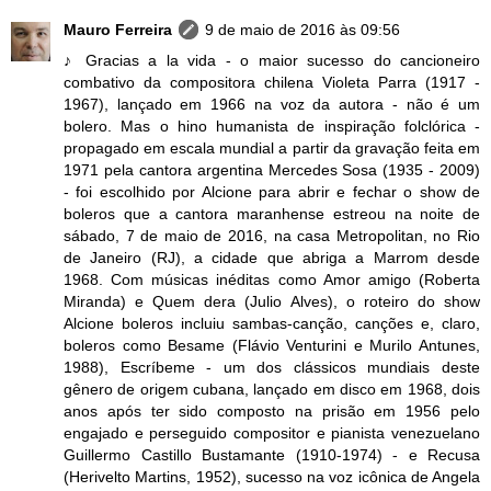
Mauro Ferreira
9 de maio de 2016 às 09:56
♪ Gracias a la vida - o maior sucesso do cancioneiro
combativo da compositora chilena Violeta Parra (1917 -
1967), lançado em 1966 na voz da autora - não é um
bolero. Mas o hino humanista de inspiração folclórica -
propagado em escala mundial a partir da gravação feita em
1971 pela cantora argentina Mercedes Sosa (1935 - 2009)
- foi escolhido por Alcione para abrir e fechar o show de
boleros que a cantora maranhense estreou na noite de
sábado, 7 de maio de 2016, na casa Metropolitan, no Rio
de Janeiro (RJ), a cidade que abriga a Marrom desde
1968. Com músicas inéditas como Amor amigo (Roberta
Miranda) e Quem dera (Julio Alves), o roteiro do show
Alcione boleros incluiu sambas-canção, canções e, claro,
boleros como Besame (Flávio Venturini e Murilo Antunes,
1988), Escríbeme - um dos clássicos mundiais deste
gênero de origem cubana, lançado em disco em 1968, dois
anos após ter sido composto na prisão em 1956 pelo
engajado e perseguido compositor e pianista venezuelano
Guillermo Castillo Bustamante (1910-1974) - e Recusa
(Herivelto Martins, 1952), sucesso na voz icônica de Angela