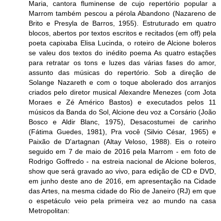
Maria, cantora fluminense de cujo repertório popular a
Marrom também pescou a pérola Abandono (Nazareno de
Brito e Presyla de Barros, 1955). Estruturado em quatro
blocos, abertos por textos escritos e recitados (em off) pela
poeta capixaba Elisa Lucinda, o roteiro de Alcione boleros
se valeu dos textos do inédito poema As quatro estações
para retratar os tons e luzes das várias fases do amor,
assunto das músicas do repertório. Sob a direção de
Solange Nazareth e com o toque abolerado dos arranjos
criados pelo diretor musical Alexandre Menezes (com Jota
Moraes e Zé Américo Bastos) e executados pelos 11
músicos da Banda do Sol, Alcione deu voz a Corsário (João
Bosco e Aldir Blanc, 1975), Desacostumei de carinho
(Fátima Guedes, 1981), Pra você (Silvio César, 1965) e
Paixão de D'artagnan (Altay Veloso, 1988). Eis o roteiro
seguido em 7 de maio de 2016 pela Marrom - em foto de
Rodrigo Goffredo - na estreia nacional de Alcione boleros,
show que será gravado ao vivo, para edição de CD e DVD,
em junho deste ano de 2016, em apresentação na Cidade
das Artes, na mesma cidade do Rio de Janeiro (RJ) em que
o espetáculo veio pela primeira vez ao mundo na casa
Metropolitan: