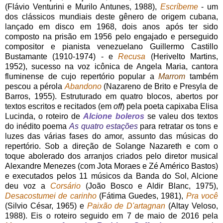
(Flávio Venturini e Murilo Antunes, 1988),
Escríbeme
- um
dos clássicos mundiais deste gênero de origem cubana,
lançado em disco em 1968, dois anos após ter sido
composto na prisão em 1956 pelo engajado e perseguido
compositor e pianista venezuelano Guillermo Castillo
Bustamante (1910-1974) - e
Recusa
(Herivelto Martins,
1952), sucesso na voz icônica de Angela Maria, cantora
fluminense de cujo repertório popular a
Marrom
também
pescou a pérola
Abandono
(Nazareno de Brito e Presyla de
Barros, 1955). Estruturado em quatro blocos, abertos por
textos escritos e recitados (em
off
) pela poeta capixaba Elisa
Lucinda, o roteiro de
Alcione boleros
se valeu dos textos
do inédito poema
As quatro estações
para retratar os tons e
luzes das várias fases do amor, assunto das músicas do
repertório. Sob a direção de Solange Nazareth e com o
toque abolerado dos arranjos criados pelo diretor musical
Alexandre Menezes (com Jota Moraes e Zé Américo Bastos)
e executados pelos 11 músicos da Banda do Sol, Alcione
deu voz a
Corsário
(João Bosco e Aldir Blanc, 1975),
Desacostumei de carinho
(Fátima Guedes, 1981),
Pra você
(Silvio César, 1965) e
Paixão de D'artagnan
(Altay Veloso,
1988). Eis o roteiro seguido em 7 de maio de 2016 pela