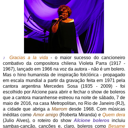
♪
Gracias a la vida
- o maior sucesso do cancioneiro
combativo da compositora chilena Violeta Parra (1917 -
1967), lançado em 1966 na voz da autora - não é um bolero.
Mas o hino humanista de inspiração folclórica - propagado
em escala mundial a partir da gravação feita em 1971 pela
cantora argentina Mercedes Sosa (1935 - 2009) - foi
escolhido por Alcione para abrir e fechar o show de boleros
que a cantora maranhense estreou na noite de sábado, 7 de
maio de 2016, na casa Metropolitan, no Rio de Janeiro (RJ),
a cidade que abriga a
Marrom
desde 1968. Com músicas
inéditas como
Amor amigo
(Roberta Miranda) e
Quem dera
(Julio Alves), o roteiro do show
Alcione boleros
incluiu
sambas-canção, canções e, claro, boleros como
Besame