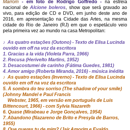
Marrom
- em foto de Rodrigo Goffredo -
na estreia
nacional de
Alcione boleros
, show que será gravado ao
vivo, para edição de CD e DVD, em junho deste ano de
2016, em apresentação na Cidade das Artes, na mesma
cidade do Rio de Janeiro (RJ) em que o espetáculo veio
pela primeira vez ao mundo na casa Metropolitan:
♪
As quatro estações (Outono) - Texto de Elisa Lucinda
ouvido em off na voz da escritora
1. Gracias a la vida (Violeta Parra, 1966)
2. Recusa (Herivelto Martins, 1952)
3. Desacostumei de carinho (Fátima Guedes, 1981)
4. Amor amigo (Roberta Miranda, 2016) - música inédita
♪
As quatro estações (Inverno) - Texto de Elisa Lucinda
ouvido em off na voz da escritora
5. À sombra do teu sorriso (The shadow of your smile)
(Johnny Mandel e Paul Francis
Webster, 1965, em versão em português de Luis
Bittencourt, 1966) - com Sylvia Nazareth
6. Quase (Mirabeau e Jorge Gonçalves, 1954)
7. Abandono
(Nazareno de Brito e Presyla de Barros,
1955)
8. Que queres tu de mim? (Jair Amorim e Evaldo