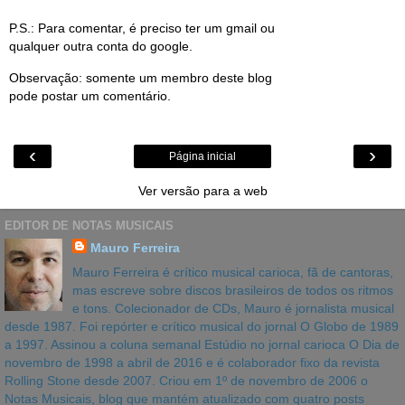
P.S.: Para comentar, é preciso ter um gmail ou
qualquer outra conta do google.
Observação: somente um membro deste blog
pode postar um comentário.
‹
›
Página inicial
Ver versão para a web
EDITOR DE NOTAS MUSICAIS
Mauro Ferreira
Mauro Ferreira é crítico musical carioca, fã de cantoras,
mas escreve sobre discos brasileiros de todos os ritmos
e tons. Colecionador de CDs, Mauro é jornalista musical
desde 1987. Foi repórter e crítico musical do jornal O Globo de 1989
a 1997. Assinou a coluna semanal Estúdio no jornal carioca O Dia de
novembro de 1998 a abril de 2016 e é colaborador fixo da revista
Rolling Stone desde 2007. Criou em 1º de novembro de 2006 o
Notas Musicais, blog que mantém atualizado com quatro posts