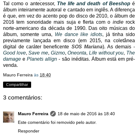
Tal como o antecessor,
The life and death of Beeshop
é
álbum inteiramente autoral e cantado em inglês. A diferença
é que, em vez do acento pop do disco de 2010, o álbum de
2016 tem sonoridade mais suja e flerta com o
indie
rock
norte-americano da década de 1990. Das oito músicas do
álbum, somente uma,
We dance like idiots
, já tinha sido
previamente lançada em disco (em 2015, na coletânea
digital de caráter beneficente
SOS Mariana
). As demais -
Good love
,
Save me
,
Gizmo
,
Oneonta
,
Life without you
,
The
damage
e
Planets allign
- são inéditas. Álbum está em pré-
venda.
Mauro Ferreira
às
18:40
Compartilhar
3 comentários:
Mauro Ferreira
18 de maio de 2016 às 18:40
Este comentário foi removido pelo autor.
Responder