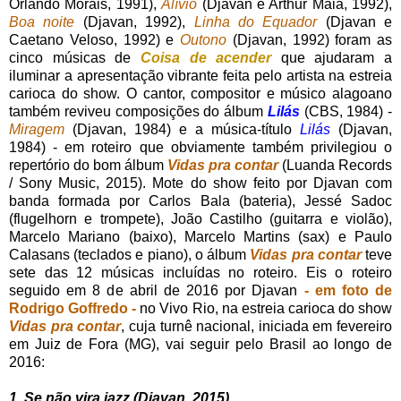
Orlando Morais, 1991),
Alívio
(Djavan e Arthur Maia, 1992),
Boa noite
(Djavan, 1992),
Linha do Equador
(Djavan e
Caetano Veloso, 1992) e
Outono
(Djavan, 1992) foram as
cinco músicas de
Coisa de acender
que ajudaram a
iluminar a apresentação vibrante feita pelo artista na estreia
carioca do show. O cantor, compositor e músico alagoano
também reviveu composições do álbum
Lilás
(CBS, 1984) -
Miragem
(Djavan, 1984) e a música-título
Lilás
(Djavan,
1984) - em roteiro que obviamente também privilegiou o
repertório do bom álbum
Vidas pra contar
(Luanda Records
/ Sony Music, 2015). Mote do show feito por Djavan com
banda formada por Carlos Bala (bateria), Jessé Sadoc
(flugelhorn e trompete), João Castilho (guitarra e violão),
Marcelo Mariano (baixo), Marcelo Martins (sax) e Paulo
Calasans (teclados e piano), o álbum
Vidas pra contar
teve
sete das 12 músicas incluídas no roteiro. Eis o roteiro
seguido em 8 de abril de 2016 por Djavan
- em foto de
Rodrigo Goffredo -
no Vivo Rio, na estreia carioca do show
Vidas pra contar
, cuja turnê nacional, iniciada em fevereiro
em Juiz de Fora (MG), vai seguir pelo Brasil ao longo de
2016:
1. Se não vira jazz (Djavan, 2015)