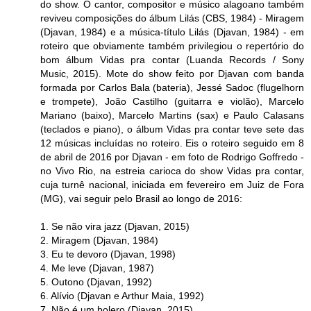
do show. O cantor, compositor e músico alagoano também
reviveu composições do álbum Lilás (CBS, 1984) - Miragem
(Djavan, 1984) e a música-título Lilás (Djavan, 1984) - em
roteiro que obviamente também privilegiou o repertório do
bom álbum Vidas pra contar (Luanda Records / Sony
Music, 2015). Mote do show feito por Djavan com banda
formada por Carlos Bala (bateria), Jessé Sadoc (flugelhorn
e trompete), João Castilho (guitarra e violão), Marcelo
Mariano (baixo), Marcelo Martins (sax) e Paulo Calasans
(teclados e piano), o álbum Vidas pra contar teve sete das
12 músicas incluídas no roteiro. Eis o roteiro seguido em 8
de abril de 2016 por Djavan - em foto de Rodrigo Goffredo -
no Vivo Rio, na estreia carioca do show Vidas pra contar,
cuja turnê nacional, iniciada em fevereiro em Juiz de Fora
(MG), vai seguir pelo Brasil ao longo de 2016:
1. Se não vira jazz (Djavan, 2015)
2. Miragem (Djavan, 1984)
3. Eu te devoro (Djavan, 1998)
4. Me leve (Djavan, 1987)
5. Outono (Djavan, 1992)
6. Alívio (Djavan e Arthur Maia, 1992)
7. Não é um bolero (Djavan, 2015)