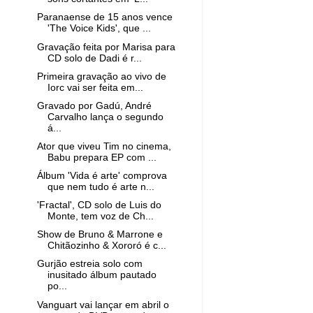
Paranaense de 15 anos vence
'The Voice Kids', que ...
Gravação feita por Marisa para
CD solo de Dadi é r...
Primeira gravação ao vivo de
Iorc vai ser feita em...
Gravado por Gadú, André
Carvalho lança o segundo
á...
Ator que viveu Tim no cinema,
Babu prepara EP com ...
Álbum 'Vida é arte' comprova
que nem tudo é arte n...
'Fractal', CD solo de Luis do
Monte, tem voz de Ch...
Show de Bruno & Marrone e
Chitãozinho & Xororó é c...
Gurjão estreia solo com
inusitado álbum pautado
po...
Vanguart vai lançar em abril o