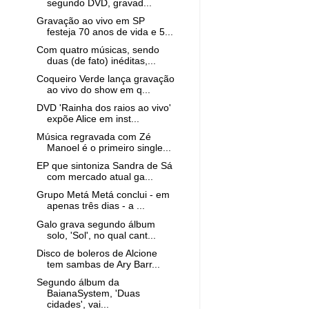
segundo DVD, gravad...
Gravação ao vivo em SP
festeja 70 anos de vida e 5...
Com quatro músicas, sendo
duas (de fato) inéditas,...
Coqueiro Verde lança gravação
ao vivo do show em q...
DVD 'Rainha dos raios ao vivo'
expõe Alice em inst...
Música regravada com Zé
Manoel é o primeiro single...
EP que sintoniza Sandra de Sá
com mercado atual ga...
Grupo Metá Metá conclui - em
apenas três dias - a ...
Galo grava segundo álbum
solo, 'Sol', no qual cant...
Disco de boleros de Alcione
tem sambas de Ary Barr...
Segundo álbum da
BaianaSystem, 'Duas
cidades', vai...