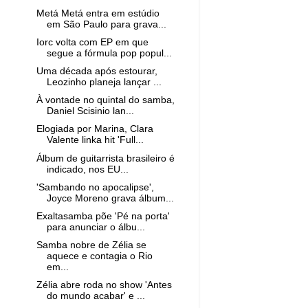
Metá Metá entra em estúdio
em São Paulo para grava...
Iorc volta com EP em que
segue a fórmula pop popul...
Uma década após estourar,
Leozinho planeja lançar ...
À vontade no quintal do samba,
Daniel Scisinio lan...
Elogiada por Marina, Clara
Valente linka hit 'Full...
Álbum de guitarrista brasileiro é
indicado, nos EU...
'Sambando no apocalipse',
Joyce Moreno grava álbum...
Exaltasamba põe 'Pé na porta'
para anunciar o álbu...
Samba nobre de Zélia se
aquece e contagia o Rio
em...
Zélia abre roda no show 'Antes
do mundo acabar' e ...