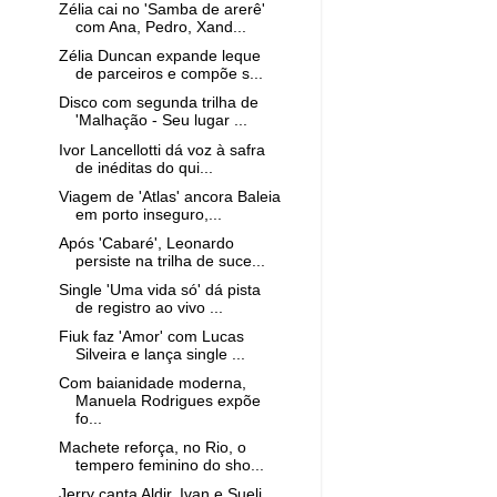
Zélia cai no 'Samba de arerê'
com Ana, Pedro, Xand...
Zélia Duncan expande leque
de parceiros e compõe s...
Disco com segunda trilha de
'Malhação - Seu lugar ...
Ivor Lancellotti dá voz à safra
de inéditas do qui...
Viagem de 'Atlas' ancora Baleia
em porto inseguro,...
Após 'Cabaré', Leonardo
persiste na trilha de suce...
Single 'Uma vida só' dá pista
de registro ao vivo ...
Fiuk faz 'Amor' com Lucas
Silveira e lança single ...
Com baianidade moderna,
Manuela Rodrigues expõe
fo...
Machete reforça, no Rio, o
tempero feminino do sho...
Jerry canta Aldir, Ivan e Sueli