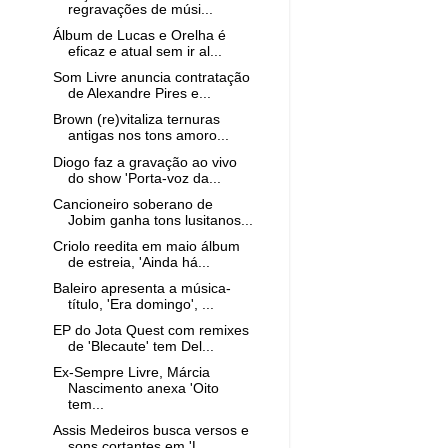
regravações de músi...
Álbum de Lucas e Orelha é
eficaz e atual sem ir al...
Som Livre anuncia contratação
de Alexandre Pires e...
Brown (re)vitaliza ternuras
antigas nos tons amoro...
Diogo faz a gravação ao vivo
do show 'Porta-voz da...
Cancioneiro soberano de
Jobim ganha tons lusitanos...
Criolo reedita em maio álbum
de estreia, 'Ainda há...
Baleiro apresenta a música-
título, 'Era domingo', ...
EP do Jota Quest com remixes
de 'Blecaute' tem Del...
Ex-Sempre Livre, Márcia
Nascimento anexa 'Oito
tem...
Assis Medeiros busca versos e
sons cortantes em 'L...