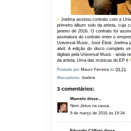
♪
Joelma assinou contrato com a Unive
primeiro álbum solo da artista, cuja c
janeiro de 2016. O contrato foi ass
assinatura do contrato entre o empr
Universal Music, José Éboli. Joelma j
abril. A edição do disco completo v
digitais pela Universal Music - ainda
da artista. Uma das músicas do EP é
Postado por
Mauro Ferreira
às
03:21
Marcadores:
Joelma
3 comentários:
Marcelo
disse...
Nem Jesus na causa...
9 de março de 2016 às 19:34
Eduardo Cáffaro
disse...