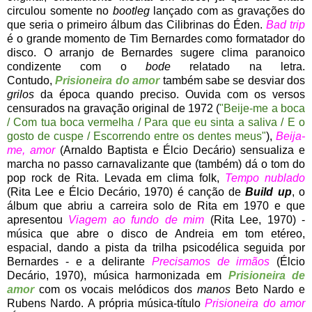
circulou somente no
bootleg
lançado com as gravações do
que seria o primeiro álbum das Cilibrinas do Éden.
Bad trip
é o grande momento de Tim Bernardes como formatador do
disco. O arranjo de Bernardes sugere clima paranoico
condizente com o
bode
relatado na letra.
Contudo,
Prisioneira do amor
também sabe se desviar dos
grilos
da época quando preciso. Ouvida com os versos
censurados na gravação original de 1972 (
"Beije-me a boca
/ Com tua boca vermelha / Para que eu sinta a saliva / E o
gosto de cuspe / Escorrendo entre os dentes meus"
),
Beija-
me, amor
(Arnaldo Baptista e Élcio Decário) sensualiza e
marcha no passo carnavalizante que (também) dá o tom do
pop rock de Rita. Levada em clima folk,
Tempo nublado
(Rita Lee e Élcio Decário, 1970) é canção de
Build up
, o
álbum que abriu a carreira solo de Rita em 1970 e que
apresentou
Viagem ao fundo de mim
(Rita Lee, 1970) -
música que abre o disco de Andreia em tom etéreo,
espacial, dando a pista da trilha psicodélica seguida por
Bernardes - e a delirante
Precisamos de irmãos
(Élcio
Decário, 1970), música harmonizada em
Prisioneira de
amor
com os vocais melódicos dos
manos
Beto Nardo e
Rubens Nardo. A própria música-título
Prisioneira do amor