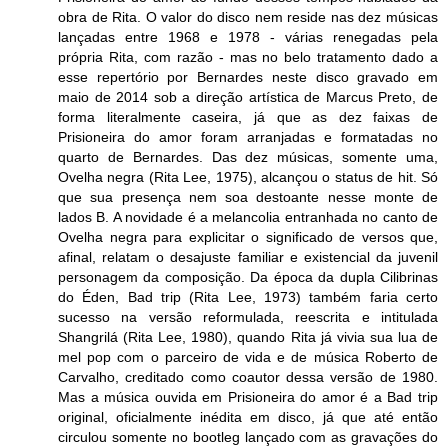
obra de Rita. O valor do disco nem reside nas dez músicas
lançadas entre 1968 e 1978 - várias renegadas pela
própria Rita, com razão - mas no belo tratamento dado a
esse repertório por Bernardes neste disco gravado em
maio de 2014 sob a direção artística de Marcus Preto, de
forma literalmente caseira, já que as dez faixas de
Prisioneira do amor foram arranjadas e formatadas no
quarto de Bernardes. Das dez músicas, somente uma,
Ovelha negra (Rita Lee, 1975), alcançou o status de hit. Só
que sua presença nem soa destoante nesse monte de
lados B. A novidade é a melancolia entranhada no canto de
Ovelha negra para explicitar o significado de versos que,
afinal, relatam o desajuste familiar e existencial da juvenil
personagem da composição. Da época da dupla Cilibrinas
do Éden, Bad trip (Rita Lee, 1973) também faria certo
sucesso na versão reformulada, reescrita e intitulada
Shangrilá (Rita Lee, 1980), quando Rita já vivia sua lua de
mel pop com o parceiro de vida e de música Roberto de
Carvalho, creditado como coautor dessa versão de 1980.
Mas a música ouvida em Prisioneira do amor é a Bad trip
original, oficialmente inédita em disco, já que até então
circulou somente no bootleg lançado com as gravações do