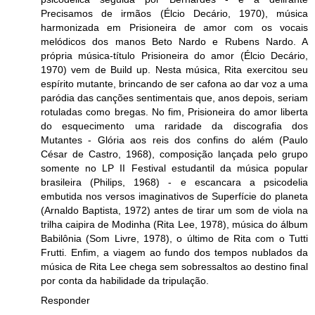
Precisamos de irmãos (Élcio Decário, 1970), música
harmonizada em Prisioneira de amor com os vocais
melódicos dos manos Beto Nardo e Rubens Nardo. A
própria música-título Prisioneira do amor (Élcio Decário,
1970) vem de Build up. Nesta música, Rita exercitou seu
espírito mutante, brincando de ser cafona ao dar voz a uma
paródia das canções sentimentais que, anos depois, seriam
rotuladas como bregas. No fim, Prisioneira do amor liberta
do esquecimento uma raridade da discografia dos
Mutantes - Glória aos reis dos confins do além (Paulo
César de Castro, 1968), composição lançada pelo grupo
somente no LP II Festival estudantil da música popular
brasileira (Philips, 1968) - e escancara a psicodelia
embutida nos versos imaginativos de Superfície do planeta
(Arnaldo Baptista, 1972) antes de tirar um som de viola na
trilha caipira de Modinha (Rita Lee, 1978), música do álbum
Babilônia (Som Livre, 1978), o último de Rita com o Tutti
Frutti. Enfim, a viagem ao fundo dos tempos nublados da
música de Rita Lee chega sem sobressaltos ao destino final
por conta da habilidade da tripulação.
Responder