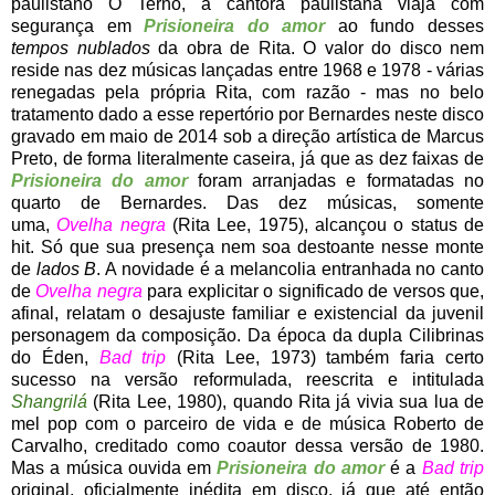
paulistano O Terno, a cantora paulistana viaja com
segurança em
Prisioneira do amor
ao fundo desses
tempos nublados
da obra de Rita. O valor do disco nem
reside nas dez músicas lançadas entre 1968 e 1978 - várias
renegadas pela própria Rita, com razão - mas no belo
tratamento dado a esse repertório por Bernardes neste disco
gravado em maio de 2014 sob a direção artística de Marcus
Preto, de forma literalmente caseira, já que as dez faixas de
Prisioneira do amor
foram arranjadas e formatadas no
quarto de Bernardes. Das dez músicas, somente
uma,
Ovelha negra
(Rita Lee, 1975), alcançou o status de
hit. Só que sua presença nem soa destoante nesse monte
de
lados B
. A novidade é a melancolia entranhada no canto
de
Ovelha negra
para explicitar o significado de versos que,
afinal, relatam o desajuste familiar e existencial da juvenil
personagem da composição. Da época da dupla Cilibrinas
do Éden,
Bad trip
(Rita Lee, 1973) também faria certo
sucesso na versão reformulada, reescrita e intitulada
Shangrilá
(Rita Lee, 1980), quando Rita já vivia sua lua de
mel pop com o parceiro de vida e de música Roberto de
Carvalho, creditado como coautor dessa versão de 1980.
Mas a música ouvida em
Prisioneira do amor
é a
Bad trip
original, oficialmente inédita em disco, já que até então