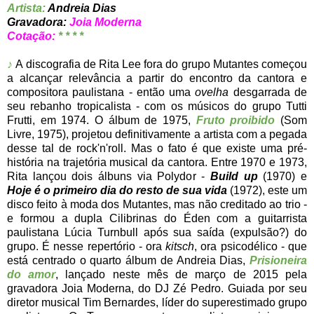
Artista:
Andreia Dias
Gravadora:
Joia Moderna
Cotação:
* * * *
♪
A discografia de Rita Lee fora do grupo Mutantes começou
a alcançar relevância a partir do encontro da cantora e
compositora paulistana - então uma
ovelha
desgarrada de
seu rebanho tropicalista - com os músicos do grupo Tutti
Frutti, em 1974. O álbum de 1975,
Fruto proibido
(Som
Livre, 1975), projetou definitivamente a artista com a pegada
desse tal de rock'n'roll. Mas o fato é que existe uma pré-
história na trajetória musical da cantora. Entre 1970 e 1973,
Rita lançou dois álbuns via Polydor -
Build up
(1970) e
Hoje é o primeiro dia do resto de sua vida
(1972), este um
disco feito à moda dos Mutantes, mas não creditado ao trio -
e formou a dupla Cilibrinas do Éden com a guitarrista
paulistana Lúcia Turnbull após sua saída (expulsão?) do
grupo. É nesse repertório - ora
kitsch
, ora psicodélico - que
está centrado o quarto álbum de Andreia Dias,
Prisioneira
do amor
, lançado neste mês de março de 2015 pela
gravadora Joia Moderna, do DJ Zé Pedro. Guiada por seu
diretor musical Tim Bernardes, líder do superestimado grupo