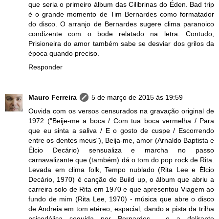
que seria o primeiro álbum das Cilibrinas do Éden. Bad trip
é o grande momento de Tim Bernardes como formatador
do disco. O arranjo de Bernardes sugere clima paranoico
condizente com o bode relatado na letra. Contudo,
Prisioneira do amor também sabe se desviar dos grilos da
época quando preciso.
Responder
Mauro Ferreira
5 de março de 2015 às 19:59
Ouvida com os versos censurados na gravação original de
1972 ("Beije-me a boca / Com tua boca vermelha / Para
que eu sinta a saliva / E o gosto de cuspe / Escorrendo
entre os dentes meus"), Beija-me, amor (Arnaldo Baptista e
Élcio Decário) sensualiza e marcha no passo
carnavalizante que (também) dá o tom do pop rock de Rita.
Levada em clima folk, Tempo nublado (Rita Lee e Élcio
Decário, 1970) é canção de Build up, o álbum que abriu a
carreira solo de Rita em 1970 e que apresentou Viagem ao
fundo de mim (Rita Lee, 1970) - música que abre o disco
de Andreia em tom etéreo, espacial, dando a pista da trilha
psicodélica seguida por Bernardes - e a delirante