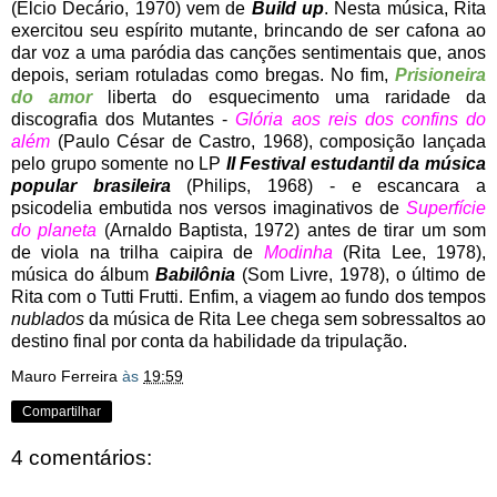
(Élcio Decário, 1970) vem de
Build up
. Nesta música, Rita
exercitou seu espírito mutante, brincando de ser cafona ao
dar voz a uma paródia das canções sentimentais que, anos
depois, seriam rotuladas como bregas. No fim,
Prisioneira
do amor
liberta do esquecimento uma raridade da
discografia dos Mutantes -
Glória aos reis dos confins do
além
(Paulo César de Castro, 1968), composição lançada
pelo grupo somente no LP
II Festival estudantil da música
popular brasileira
(Philips, 1968) - e escancara a
psicodelia embutida nos versos imaginativos de
Superfície
do planeta
(Arnaldo Baptista, 1972) antes de tirar um som
de viola na trilha caipira de
Modinha
(Rita Lee, 1978),
música do álbum
Babilônia
(Som Livre, 1978), o último de
Rita com o Tutti Frutti. Enfim, a viagem ao fundo dos tempos
nublados
da música de Rita Lee chega sem sobressaltos ao
destino final por conta da habilidade da tripulação.
Mauro Ferreira
às
19:59
Compartilhar
4 comentários: