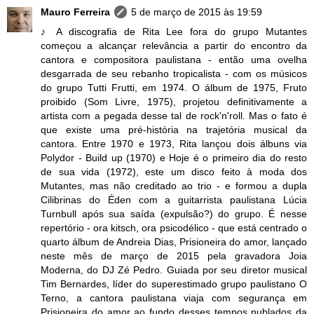
Mauro Ferreira
5 de março de 2015 às 19:59
♪ A discografia de Rita Lee fora do grupo Mutantes
começou a alcançar relevância a partir do encontro da
cantora e compositora paulistana - então uma ovelha
desgarrada de seu rebanho tropicalista - com os músicos
do grupo Tutti Frutti, em 1974. O álbum de 1975, Fruto
proibido (Som Livre, 1975), projetou definitivamente a
artista com a pegada desse tal de rock'n'roll. Mas o fato é
que existe uma pré-história na trajetória musical da
cantora. Entre 1970 e 1973, Rita lançou dois álbuns via
Polydor - Build up (1970) e Hoje é o primeiro dia do resto
de sua vida (1972), este um disco feito à moda dos
Mutantes, mas não creditado ao trio - e formou a dupla
Cilibrinas do Éden com a guitarrista paulistana Lúcia
Turnbull após sua saída (expulsão?) do grupo. É nesse
repertório - ora kitsch, ora psicodélico - que está centrado o
quarto álbum de Andreia Dias, Prisioneira do amor, lançado
neste mês de março de 2015 pela gravadora Joia
Moderna, do DJ Zé Pedro. Guiada por seu diretor musical
Tim Bernardes, líder do superestimado grupo paulistano O
Terno, a cantora paulistana viaja com segurança em
Prisioneira do amor ao fundo desses tempos nublados da