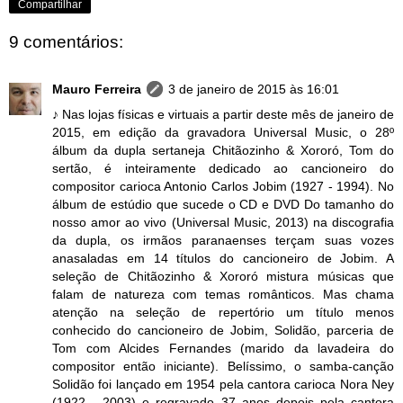
Compartilhar
9 comentários:
Mauro Ferreira
3 de janeiro de 2015 às 16:01
♪ Nas lojas físicas e virtuais a partir deste mês de janeiro de
2015, em edição da gravadora Universal Music, o 28º
álbum da dupla sertaneja Chitãozinho & Xororó, Tom do
sertão, é inteiramente dedicado ao cancioneiro do
compositor carioca Antonio Carlos Jobim (1927 - 1994). No
álbum de estúdio que sucede o CD e DVD Do tamanho do
nosso amor ao vivo (Universal Music, 2013) na discografia
da dupla, os irmãos paranaenses terçam suas vozes
anasaladas em 14 títulos do cancioneiro de Jobim. A
seleção de Chitãozinho & Xororó mistura músicas que
falam de natureza com temas românticos. Mas chama
atenção na seleção de repertório um título menos
conhecido do cancioneiro de Jobim, Solidão, parceria de
Tom com Alcides Fernandes (marido da lavadeira do
compositor então iniciante). Belíssimo, o samba-canção
Solidão foi lançado em 1954 pela cantora carioca Nora Ney
(1922 - 2003) e regravado 37 anos depois pela cantora