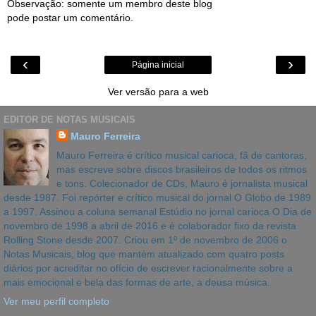
Observação: somente um membro deste blog
pode postar um comentário.
‹
›
Página inicial
Ver versão para a web
EDITOR DE NOTAS MUSICAIS
Mauro Ferreira
Mauro Ferreira é crítico musical carioca, fã de cantoras,
mas escreve sobre discos brasileiros de todos os ritmos
e tons. Colecionador de CDs, Mauro é jornalista musical
desde 1987. Foi repórter e crítico musical do jornal O Globo de 1989
a 1997. Assinou a coluna semanal Estúdio no jornal carioca O Dia de
novembro de 1998 a abril de 2016 e é colaborador fixo da revista
Rolling Stone desde 2007. Criou em 1º de novembro de 2006 o
Notas Musicais, blog que mantém atualizado com quatro posts
diários por acreditar no ofício de escrever racionalmente sobre a
mais emocional e bela das formas de arte, a deusa música.
Ver meu perfil completo