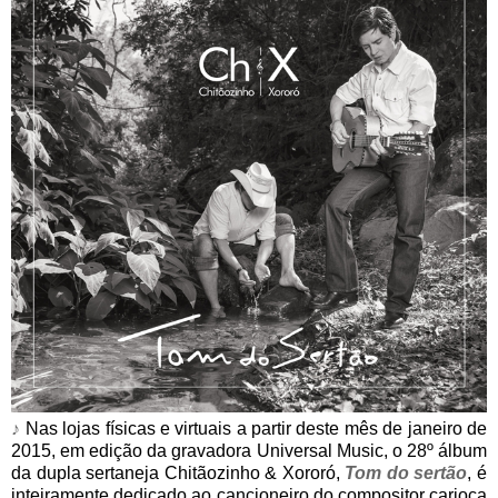
♪
Nas lojas físicas e virtuais a partir deste mês de janeiro de
2015, em edição da gravadora Universal Music, o 28º álbum
da dupla sertaneja Chitãozinho & Xororó,
Tom do sertão
, é
inteiramente dedicado ao cancioneiro do compositor carioca