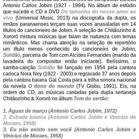
Antonio Carlos Jobim (1927 - 1994). No álbum de estúdio
que sucede o CD e DVD
Do tamanho do nosso amor ao
vivo
(Universal Music, 2013) na discografia da dupla, os
irmãos paranaenses terçam suas vozes anasaladas em 14
títulos do cancioneiro de Jobim. A seleção de Chitãozinho &
Xororó mistura músicas que falam de natureza com temas
românticos. Mas chama atenção na seleção de repertório
um título menos conhecido do cancioneiro de Jobim,
Solidão
, parceria de Tom com Alcides Fernandes (marido da
lavadeira do compositor então iniciante). Belíssimo, o
samba-canção
Solidão
foi lançado em 1954 pela cantora
carioca Nora Ney (1922 - 2003) e regravado 37 anos depois
pela cantora baiana Gal Costa para a trilha sonora nacional
da novela
O dono do mundo
(TV Globo, 1991). Eis, na
ordem do CD, as músicas cantadas pela dupla sertaneja
Chitãozinho & Xororó no álbum
Tom do sertão
:
1. Águas de março (Antonio Carlos Jobim, 1972)
2. Estrada branca
(Antonio Carlos Jobim e Vinicius de
Moraes, 1958)
3. Eu não existo sem você
(Antonio Carlos Jobim e
Vinicius de Moraes, 1958)