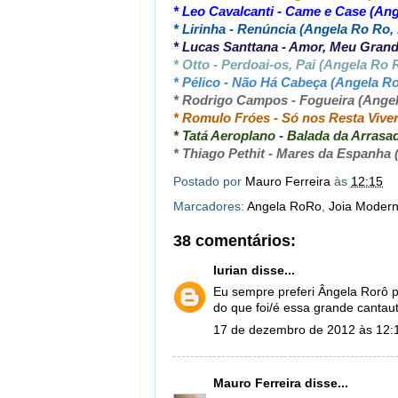
* Leo Cavalcanti - Came e Case (Ang
* Lirinha - Renúncia (Angela Ro Ro,
* Lucas Santtana - Amor, Meu Gran
* Otto - Perdoai-os, Pai (Angela Ro 
* Pélico - Não Há Cabeça (Angela Ro
* Rodrigo Campos - Fogueira (Angel
* Romulo Fróes - Só nos Resta Vive
* Tatá Aeroplano - Balada da Arrasa
* Thiago Pethit - Mares da Espanha 
Postado por
Mauro Ferreira
às
12:15
Marcadores:
Angela RoRo
,
Joia Moder
38 comentários:
lurian
disse...
Eu sempre preferi Ângela Rorô 
do que foi/é essa grande cantauto
17 de dezembro de 2012 às 12:
Mauro Ferreira
disse...