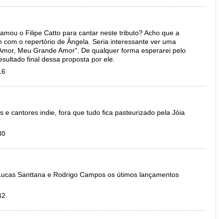
amou o Filipe Catto para cantar neste tributo? Acho que a
m com o repertório de Ângela. Seria interessante ver uma
Amor, Meu Grande Amor". De qualquer forma esperarei pelo
esultado final dessa proposta por ele.
16
 e cantores indie, fora que tudo fica pasteurizado pela Jóia
30
 Lucas Santtana e Rodrigo Campos os útimos lançamentos
42