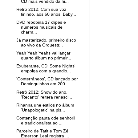
CD mais vendido da hi...
Retrô 2012: Com sua voz
tinindo, aos 60 anos, Baby...
DVD rebobina 17 clipes e
números musicais de
charm...
Já masterizado, primeiro disco
ao vivo da Orquestr...
Yeah Yeah Yeahs vai lançar
quarto álbum no primeir...
Exuberante, CD 'Some Nights'
empolga com a grandio...
'Conterrâneos', CD lançado por
Dominguinhos em 200...
Retrô 2012: Show do ano,
'Recanto' reitera renasci...
Rihanna une estilos no álbum
'Unapologetic' na pis...
Contenção pauta ode senhoril
e tradicionalista ao ...
Parceiro de Tatit e Tom Zé,
Emerson Leal registra ...