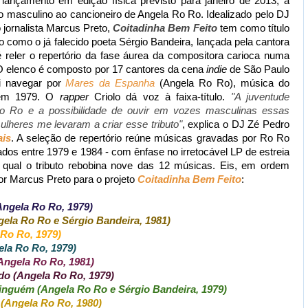
ançamento em edição física previsto para janeiro de 2013, a
o masculino ao cancioneiro de Angela Ro Ro. Idealizado pelo DJ
 jornalista Marcus Preto,
Coitadinha Bem Feito
tem como título
como o já falecido poeta Sérgio Bandeira, lançada pela cantora
é reler o repertório da fase áurea da compositora carioca numa
O elenco é composto por 17 cantores da cena
indie
de São Paulo
ai navegar por
Mares da Espanha
(Angela Ro Ro), música do
o em 1979. O
rapper
Criolo dá voz à faixa-título.
"A juventude
 Ro Ro e a possibilidade de ouvir em vozes masculinas essas
lheres me levaram a criar esse tributo"
, explica o DJ Zé Pedro
ais
. A seleção de repertório reúne músicas gravadas por Ro Ro
ados entre 1979 e 1984 - com ênfase no irretocável LP de estreia
 qual o tributo rebobina nove das 12 músicas. Eis, em ordem
por Marcus Preto para o projeto
Coitadinha Bem Feito
:
Angela Ro Ro, 1979)
gela Ro Ro e Sérgio Bandeira, 1981)
 Ro Ro, 1979)
ela Ro Ro, 1979)
Angela Ro Ro, 1981)
do (Angela Ro Ro, 1979)
Ninguém (Angela Ro Ro e Sérgio Bandeira, 1979)
 (Angela Ro Ro, 1980)