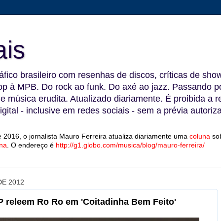
ais
fico brasileiro com resenhas de discos, críticas de show
 à MPB. Do rock ao funk. Do axé ao jazz. Passando por
 e música erudita. Atualizado diariamente. É proibida a 
gital - inclusive em redes sociais - sem a prévia autoriz
 2016, o jornalista Mauro Ferreira atualiza diariamente uma
coluna
so
na
.
O endereço é
http://g1.globo.com/musica/blog/mauro-ferreira/
E 2012
SP releem Ro Ro em 'Coitadinha Bem Feito'