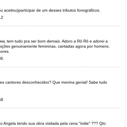
u aceitou)participar de um desses tributos fonográficos.
12
woww, tem tudo pra ser bom demais. Adoro a Rô Rô e adorei a
ições genuinamente femininas, cantadas agora por homens.
hores.
35
sses cantores desconhecidos? Que menina genial! Sabe tudo
58
 Angela tendo sua obra visitada pela cena "indie" ??? Qto