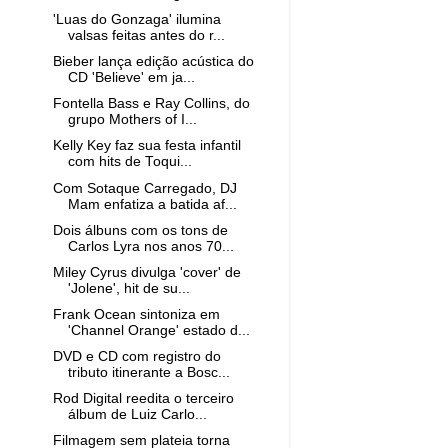
'Luas do Gonzaga' ilumina
valsas feitas antes do r...
Bieber lança edição acústica do
CD 'Believe' em ja...
Fontella Bass e Ray Collins, do
grupo Mothers of I...
Kelly Key faz sua festa infantil
com hits de Toqui...
Com Sotaque Carregado, DJ
Mam enfatiza a batida af...
Dois álbuns com os tons de
Carlos Lyra nos anos 70...
Miley Cyrus divulga 'cover' de
'Jolene', hit de su...
Frank Ocean sintoniza em
'Channel Orange' estado d...
DVD e CD com registro do
tributo itinerante a Bosc...
Rod Digital reedita o terceiro
álbum de Luiz Carlo...
Filmagem sem plateia torna