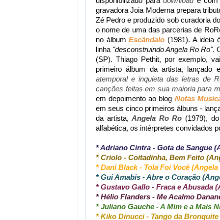
disponibilizado para
download
e com l
gravadora Joia Moderna prepara tribut
Zé Pedro e produzido sob curadoria do
o nome de uma das parcerias de RoRo 
no álbum
Escândalo
(1981). A ideia 
linha
"desconstruindo Angela Ro Ro"
. 
(SP). Thiago Pethit, por exemplo, v
primeiro álbum da artista, lançad
atemporal e inquieta das letras de
canções feitas em sua maioria para mu
em depoimento ao blog
Notas Music
em seus cinco primeiros álbuns - lanç
da artista,
Angela Ro Ro
(1979), do
alfabética, os intérpretes convidados 
* Adriano Cintra - Gota de Sangue (
* Criolo - Coitadinha, Bem Feito (
A
n
* Dani Black - Tola Foi Você (Angela
* Gui Amabis - Abre o Coração (Ang
* Gustavo Gallo - Fraca e Abusada (
* Hélio Flanders - Me Acalmo Danan
* Juliano Gauche - A Mim e a Mais 
* Kiko Dinucci - Tango da Bronquite