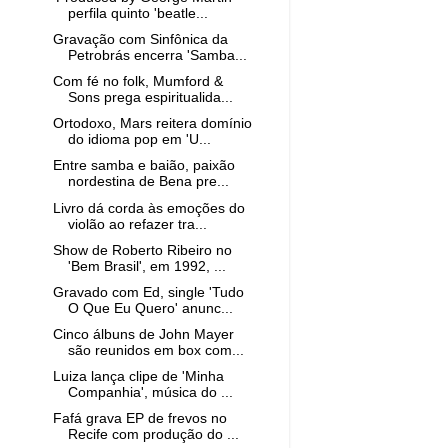
perfila quinto 'beatle...
Gravação com Sinfônica da
Petrobrás encerra 'Samba...
Com fé no folk, Mumford &
Sons prega espiritualida...
Ortodoxo, Mars reitera domínio
do idioma pop em 'U...
Entre samba e baião, paixão
nordestina de Bena pre...
Livro dá corda às emoções do
violão ao refazer tra...
Show de Roberto Ribeiro no
'Bem Brasil', em 1992, ...
Gravado com Ed, single 'Tudo
O Que Eu Quero' anunc...
Cinco álbuns de John Mayer
são reunidos em box com...
Luiza lança clipe de 'Minha
Companhia', música do ...
Fafá grava EP de frevos no
Recife com produção do ...