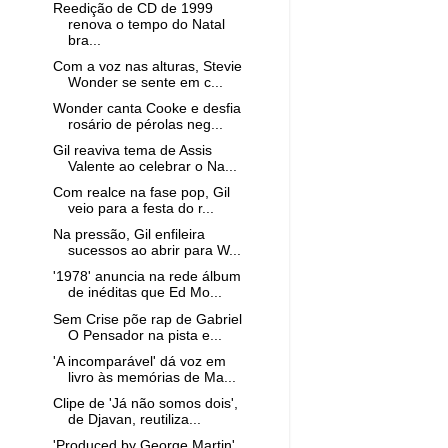
Reedição de CD de 1999
renova o tempo do Natal
bra...
Com a voz nas alturas, Stevie
Wonder se sente em c...
Wonder canta Cooke e desfia
rosário de pérolas neg...
Gil reaviva tema de Assis
Valente ao celebrar o Na...
Com realce na fase pop, Gil
veio para a festa do r...
Na pressão, Gil enfileira
sucessos ao abrir para W...
'1978' anuncia na rede álbum
de inéditas que Ed Mo...
Sem Crise põe rap de Gabriel
O Pensador na pista e...
'A incomparável' dá voz em
livro às memórias de Ma...
Clipe de 'Já não somos dois',
de Djavan, reutiliza...
'Produced by George Martin'