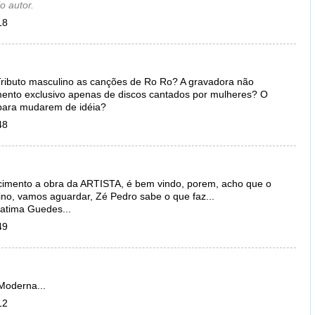
o autor.
18
? Tributo masculino as canções de Ro Ro? A gravadora não
amento exclusivo apenas de discos cantados por mulheres? O
para mudarem de idéia?
48
ecimento a obra da ARTISTA, é bem vindo, porem, acho que o
ino, vamos aguardar, Zé Pedro sabe o que faz...
atima Guedes...
49
Moderna...
12