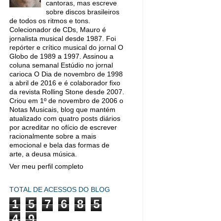
cantoras, mas escreve
sobre discos brasileiros
de todos os ritmos e tons.
Colecionador de CDs, Mauro é
jornalista musical desde 1987. Foi
repórter e crítico musical do jornal O
Globo de 1989 a 1997. Assinou a
coluna semanal Estúdio no jornal
carioca O Dia de novembro de 1998
a abril de 2016 e é colaborador fixo
da revista Rolling Stone desde 2007.
Criou em 1º de novembro de 2006 o
Notas Musicais, blog que mantém
atualizado com quatro posts diários
por acreditar no ofício de escrever
racionalmente sobre a mais
emocional e bela das formas de
arte, a deusa música.
Ver meu perfil completo
TOTAL DE ACESSOS DO BLOG
1
5
7
6
8
5
4
9