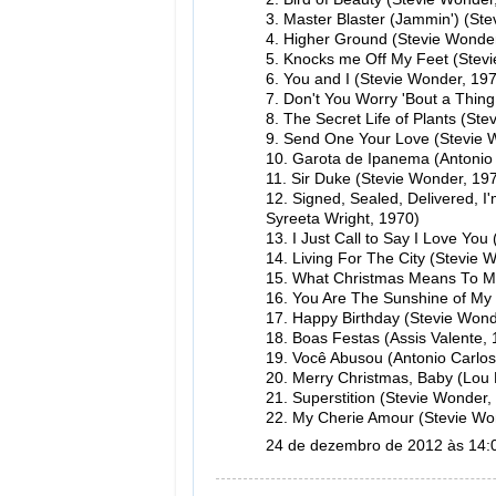
3. Master Blaster (Jammin') (St
4. Higher Ground (Stevie Wonde
5. Knocks me Off My Feet (Stev
6. You and I (Stevie Wonder, 19
7. Don't You Worry 'Bout a Thin
8. The Secret Life of Plants (Ste
9. Send One Your Love (Stevie 
10. Garota de Ipanema (Antonio 
11. Sir Duke (Stevie Wonder, 19
12. Signed, Sealed, Delivered, 
Syreeta Wright, 1970)
13. I Just Call to Say I Love Yo
14. Living For The City (Stevie 
15. What Christmas Means To Me
16. You Are The Sunshine of My 
17. Happy Birthday (Stevie Wond
18. Boas Festas (Assis Valente, 
19. Você Abusou (Antonio Carlos 
20. Merry Christmas, Baby (Lou
21. Superstition (Stevie Wonder,
22. My Cherie Amour (Stevie Wo
24 de dezembro de 2012 às 14: