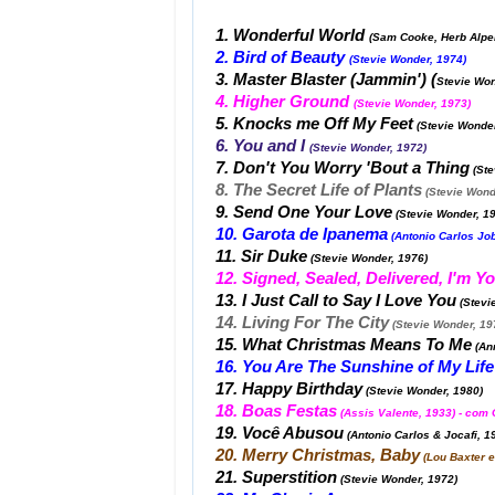
1. Wonderful World
(Sam Cooke, Herb Alper
2. Bird of Beauty
(Stevie Wonder, 1974)
3. Master Blaster (Jammin') (
Stevie Won
4. Higher Ground
(Stevie Wonder, 1973)
5. Knocks me Off My Feet
(Stevie Wonder
6. You and I
(Stevie Wonder, 1972)
7. Don't You Worry 'Bout a Thing
(Ste
8. The Secret Life of Plants
(Stevie Wonde
9. Send One Your Love
(Stevie Wonder, 1
10. Garota de Ipanema
(Antonio Carlos Job
11. Sir Duke
(Stevie Wonder, 1976)
12. Signed, Sealed, Delivered, I'm Y
13. I Just Call to Say I Love You
(Stevi
14. Living For The City
(Stevie Wonder, 19
15. What Christmas Means To Me
(An
16. You Are The Sunshine of My Life
17. Happy Birthday
(Stevie Wonder, 1980)
18. Boas Festas
(Assis Valente, 1933) - com G
19. Você Abusou
(Antonio Carlos & Jocafi, 19
20. Merry Christmas, Baby
(Lou Baxter 
21. Superstition
(Stevie Wonder, 1972)