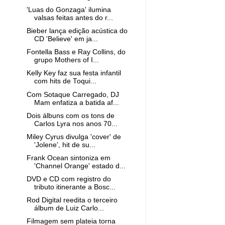
'Luas do Gonzaga' ilumina
valsas feitas antes do r...
Bieber lança edição acústica do
CD 'Believe' em ja...
Fontella Bass e Ray Collins, do
grupo Mothers of I...
Kelly Key faz sua festa infantil
com hits de Toqui...
Com Sotaque Carregado, DJ
Mam enfatiza a batida af...
Dois álbuns com os tons de
Carlos Lyra nos anos 70...
Miley Cyrus divulga 'cover' de
'Jolene', hit de su...
Frank Ocean sintoniza em
'Channel Orange' estado d...
DVD e CD com registro do
tributo itinerante a Bosc...
Rod Digital reedita o terceiro
álbum de Luiz Carlo...
Filmagem sem plateia torna