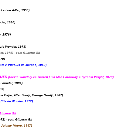
t e Lou Adler, 1959)
der, 1980)
, 1976)
vie Wonder, 1973)
r, 1979) - com Gilberto Gil
979)
im e Vinicius de Moraes, 1962)
ours
(Stevie Wonder,Lee Garrett,Lula Mae Hardaway e Syreeta Wright, 1970)
e Wonder, 1984)
73)
na Gaye, Allen Story, George Gordy, 1967)
(Stevie Wonder, 1972)
ilberto Gil
71) - com Gilberto Gil
e Johnny Moore, 1947)