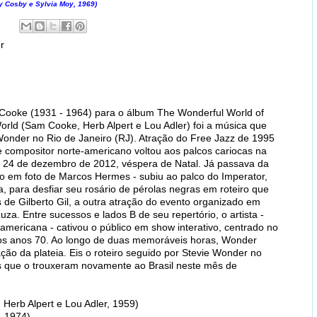
y Cosby e Sylvia Moy, 1969)
r
ooke (1931 - 1964) para o álbum The Wonderful World of
rld (Sam Cooke, Herb Alpert e Lou Adler) foi a música que
 Wonder no Rio de Janeiro (RJ). Atração do Free Jazz de 1995
e compositor norte-americano voltou aos palcos cariocas na
 24 de dezembro de 2012, véspera de Natal. Já passava da
o em foto de Marcos Hermes - subiu ao palco do Imperator,
, para desfiar seu rosário de pérolas negras em roteiro que
 de Gilberto Gil, a outra atração do evento organizado em
za. Entre sucessos e lados B de seu repertório, o artista -
mericana - cativou o público em show interativo, centrado no
 nos anos 70. Ao longo de duas memoráveis horas, Wonder
ação da plateia. Eis o roteiro seguido por Stevie Wonder no
s que o trouxeram novamente ao Brasil neste mês de
Herb Alpert e Lou Adler, 1959)
, 1974)