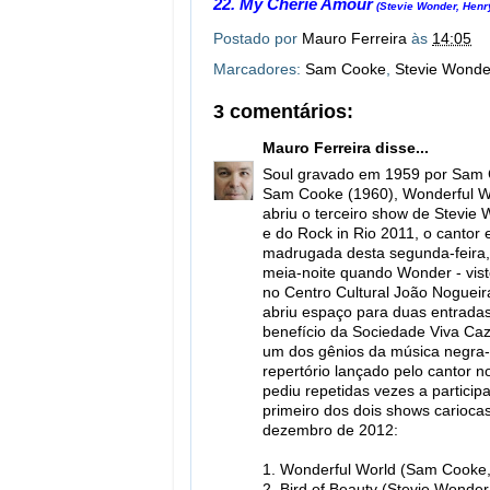
22. My Cherie Amour
(Stevie Wonder, Henr
Postado por
Mauro Ferreira
às
14:05
Marcadores:
Sam Cooke
,
Stevie Wonde
3 comentários:
Mauro Ferreira
disse...
Soul gravado em 1959 por Sam C
Sam Cooke (1960), Wonderful Wo
abriu o terceiro show de Stevie
e do Rock in Rio 2011, o cantor 
madrugada desta segunda-feira,
meia-noite quando Wonder - vist
no Centro Cultural João Nogueira
abriu espaço para duas entradas
benefício da Sociedade Viva Cazu
um dos gênios da música negra-a
repertório lançado pelo cantor
pediu repetidas vezes a particip
primeiro dos dois shows carioca
dezembro de 2012:
1. Wonderful World (Sam Cooke, 
2. Bird of Beauty (Stevie Wonder