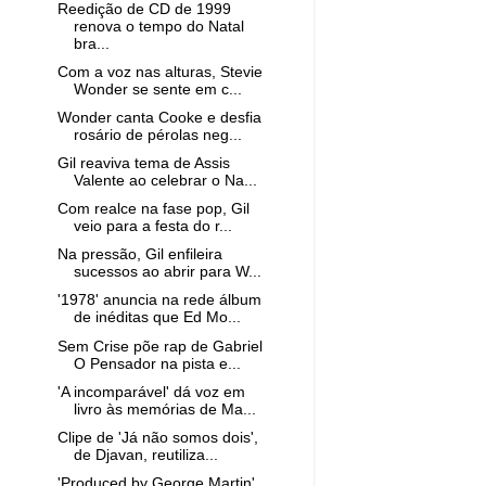
Reedição de CD de 1999
renova o tempo do Natal
bra...
Com a voz nas alturas, Stevie
Wonder se sente em c...
Wonder canta Cooke e desfia
rosário de pérolas neg...
Gil reaviva tema de Assis
Valente ao celebrar o Na...
Com realce na fase pop, Gil
veio para a festa do r...
Na pressão, Gil enfileira
sucessos ao abrir para W...
'1978' anuncia na rede álbum
de inéditas que Ed Mo...
Sem Crise põe rap de Gabriel
O Pensador na pista e...
'A incomparável' dá voz em
livro às memórias de Ma...
Clipe de 'Já não somos dois',
de Djavan, reutiliza...
'Produced by George Martin'