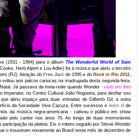
e (1931 - 1964) para o álbum
The Wonderful World of Sam
ooke, Herb Alpert e Lou Adler) foi a música que abriu o terceiro
iro (RJ). Atração do
Free Jazz
de 1995 e do
Rock in Rio 2011
,
o voltou aos palcos cariocas na madrugada desta segunda-feira,
Natal. Já passava da meia-noite quando Wonder
- visto em foto
o Imperator, no Centro Cultural João Nogueira, para desfiar seu
 que abriu espaço para duas entradas de Gilberto Gil, a outra
efício da Sociedade Viva Cazuza. Entre sucessos e
lados B
de
gênios da música negra-americana - cativou o público em show
lançado pelo cantor nos anos 70. Ao longo de duas memoráveis
participação da plateia. Eis o roteiro seguido por Stevie Wonder
que o trouxeram novamente ao Brasil neste mês de dezembro de