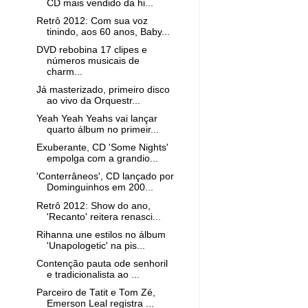
CD mais vendido da hi...
Retrô 2012: Com sua voz
tinindo, aos 60 anos, Baby...
DVD rebobina 17 clipes e
números musicais de
charm...
Já masterizado, primeiro disco
ao vivo da Orquestr...
Yeah Yeah Yeahs vai lançar
quarto álbum no primeir...
Exuberante, CD 'Some Nights'
empolga com a grandio...
'Conterrâneos', CD lançado por
Dominguinhos em 200...
Retrô 2012: Show do ano,
'Recanto' reitera renasci...
Rihanna une estilos no álbum
'Unapologetic' na pis...
Contenção pauta ode senhoril
e tradicionalista ao ...
Parceiro de Tatit e Tom Zé,
Emerson Leal registra ...