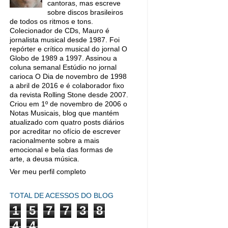
cantoras, mas escreve
sobre discos brasileiros
de todos os ritmos e tons.
Colecionador de CDs, Mauro é
jornalista musical desde 1987. Foi
repórter e crítico musical do jornal O
Globo de 1989 a 1997. Assinou a
coluna semanal Estúdio no jornal
carioca O Dia de novembro de 1998
a abril de 2016 e é colaborador fixo
da revista Rolling Stone desde 2007.
Criou em 1º de novembro de 2006 o
Notas Musicais, blog que mantém
atualizado com quatro posts diários
por acreditar no ofício de escrever
racionalmente sobre a mais
emocional e bela das formas de
arte, a deusa música.
Ver meu perfil completo
TOTAL DE ACESSOS DO BLOG
1
5
7
7
3
8
4
4