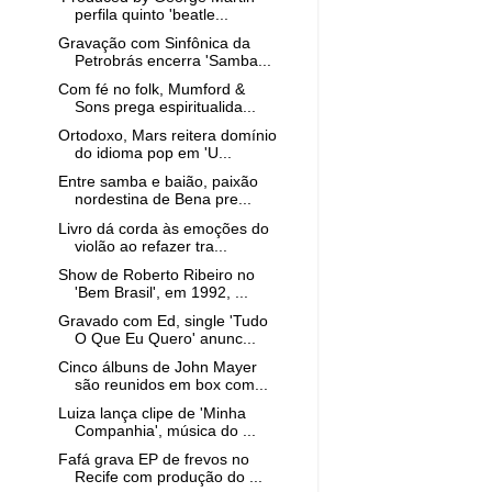
perfila quinto 'beatle...
Gravação com Sinfônica da
Petrobrás encerra 'Samba...
Com fé no folk, Mumford &
Sons prega espiritualida...
Ortodoxo, Mars reitera domínio
do idioma pop em 'U...
Entre samba e baião, paixão
nordestina de Bena pre...
Livro dá corda às emoções do
violão ao refazer tra...
Show de Roberto Ribeiro no
'Bem Brasil', em 1992, ...
Gravado com Ed, single 'Tudo
O Que Eu Quero' anunc...
Cinco álbuns de John Mayer
são reunidos em box com...
Luiza lança clipe de 'Minha
Companhia', música do ...
Fafá grava EP de frevos no
Recife com produção do ...