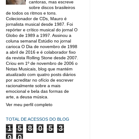
cantoras, mas escreve
sobre discos brasileiros
de todos os ritmos e tons.
Colecionador de CDs, Mauro é
jornalista musical desde 1987. Foi
repórter e crítico musical do jornal O
Globo de 1989 a 1997. Assinou a
coluna semanal Estúdio no jornal
carioca O Dia de novembro de 1998
a abril de 2016 e é colaborador fixo
da revista Rolling Stone desde 2007.
Criou em 1º de novembro de 2006 o
Notas Musicais, blog que mantém
atualizado com quatro posts diários
por acreditar no ofício de escrever
racionalmente sobre a mais
emocional e bela das formas de
arte, a deusa música.
Ver meu perfil completo
TOTAL DE ACESSOS DO BLOG
1
5
8
0
5
3
9
0