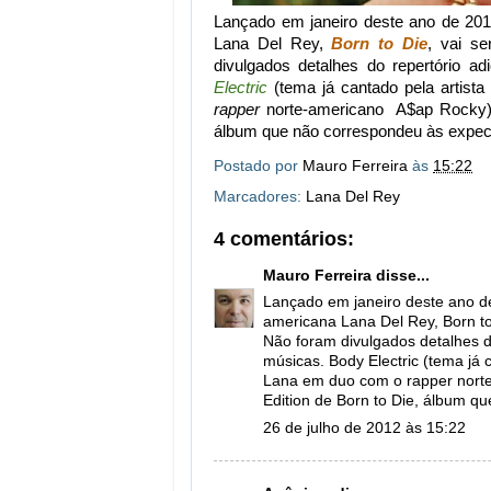
Lançado em janeiro deste ano de 201
Lana Del Rey,
Born to Die
, vai s
divulgados detalhes do repertório a
Electric
(tema já cantado pela artis
rapper
norte-americano
A$ap Rocky
álbum que não correspondeu às expect
Postado por
Mauro Ferreira
às
15:22
Marcadores:
Lana Del Rey
4 comentários:
Mauro Ferreira
disse...
Lançado em janeiro deste ano d
americana Lana Del Rey, Born to
Não foram divulgados detalhes do
músicas. Body Electric (tema já 
Lana em duo com o rapper norte
Edition de Born to Die, álbum q
26 de julho de 2012 às 15:22