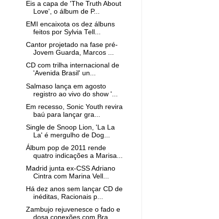
Eis a capa de 'The Truth About
Love', o álbum de P...
EMI encaixota os dez álbuns
feitos por Sylvia Tell...
Cantor projetado na fase pré-
Jovem Guarda, Marcos ...
CD com trilha internacional de
'Avenida Brasil' un...
Salmaso lança em agosto
registro ao vivo do show '...
Em recesso, Sonic Youth revira
baú para lançar gra...
Single de Snoop Lion, 'La La
La' é mergulho de Dog...
Álbum pop de 2011 rende
quatro indicações a Marisa...
Madrid junta ex-CSS Adriano
Cintra com Marina Vell...
Há dez anos sem lançar CD de
inéditas, Racionais p...
Zambujo rejuvenesce o fado e
dosa conexões com Bra...