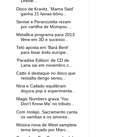
Drexle...
Disco de Kravitz, 'Mama Said'
ganha 21 faixas-bônu...
Senise e Peranzzetta rezam
por cartilha de Mompou ...
Metallica programa para 2013
filme em 3D e sucesso...
Teló aposta em 'Bará Berê'
para bisar êxito europe...
'Paradise Edition' de CD de
Lana sai em novembro c...
Catto é destaque no disco que
ressalta dengo sensu...
Nina e Callado equilibram
doçura pop e experimenta...
Magic Numbers grava 'You
Don't Know Me' no tributo...
Com molejo, Sacramento canta
os sambas e os amores...
Música nova de West sampleia
tema lançado por Marc...