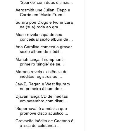
'Sparkle' com duas últimas...
Aerosmith une Julian, Depp e
Carrie em 'Music From...
Sururu põe Diogo e Ivone Lara
na (sua) roda ao gra...
Muse revela capa de seu
conceitual sexto álbum de ...
Ana Carolina começa a gravar
sexto álbum de inédit...
Mariah lança 'Triumphant',
primeiro 'single' de se...
Moraes revela existência de
inéditos registros ao ...
Jay-Z, Regan e West figuram
no primeiro álbum do r...
Djavan lança CD de inéditas
em setembro com distri...
'Supernova' é a música que
promove disco acústico ...
Gravação inédita de Caetano é
a isca de coletânea ...