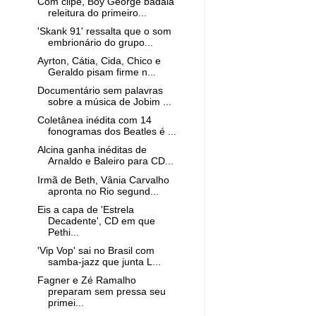
Com clipe, Boy George badala
releitura do primeiro...
'Skank 91' ressalta que o som
embrionário do grupo...
Ayrton, Cátia, Cida, Chico e
Geraldo pisam firme n...
Documentário sem palavras
sobre a música de Jobim ...
Coletânea inédita com 14
fonogramas dos Beatles é ...
Alcina ganha inéditas de
Arnaldo e Baleiro para CD...
Irmã de Beth, Vânia Carvalho
apronta no Rio segund...
Eis a capa de 'Estrela
Decadente', CD em que
Pethi...
'Vip Vop' sai no Brasil com
samba-jazz que junta L...
Fagner e Zé Ramalho
preparam sem pressa seu
primei...