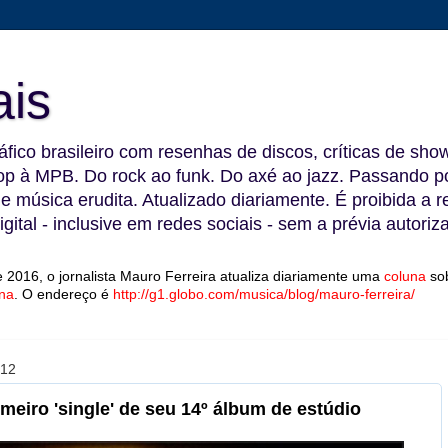
ais
fico brasileiro com resenhas de discos, críticas de show
 à MPB. Do rock ao funk. Do axé ao jazz. Passando por
 e música erudita. Atualizado diariamente. É proibida a 
gital - inclusive em redes sociais - sem a prévia autoriz
 2016, o jornalista Mauro Ferreira atualiza diariamente uma
coluna
so
na
.
O endereço é
http://g1.globo.com/musica/blog/mauro-ferreira/
012
imeiro 'single' de seu 14º álbum de estúdio