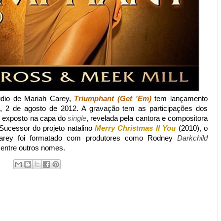
dio de Mariah Carey,
Triumphant (Get 'Em)
tem lançamento
a, 2 de agosto de 2012. A gravação tem as participações dos
o exposto na capa do
single
, revelada pela cantora e compositora
 Sucessor do projeto natalino
Merry Christmas II You
(2010), o
Carey foi formatado com produtores como Rodney
Darkchild
 entre outros nomes.