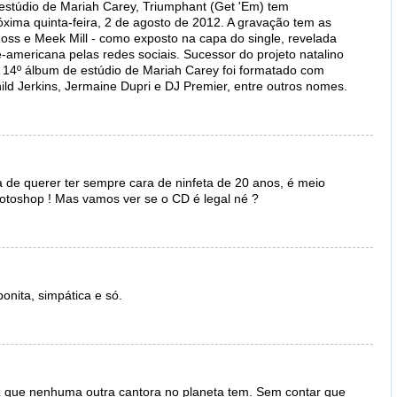
 estúdio de Mariah Carey, Triumphant (Get 'Em) tem
ima quinta-feira, 2 de agosto de 2012. A gravação tem as
Ross e Meek Mill - como exposto na capa do single, revelada
-americana pelas redes sociais. Sucessor do projeto natalino
o 14º álbum de estúdio de Mariah Carey foi formatado com
d Jerkins, Jermaine Dupri e DJ Premier, entre outros nomes.
a de querer ter sempre cara de ninfeta de 20 anos, é meio
otoshop ! Mas vamos ver se o CD é legal né ?
onita, simpática e só.
z que nenhuma outra cantora no planeta tem. Sem contar que