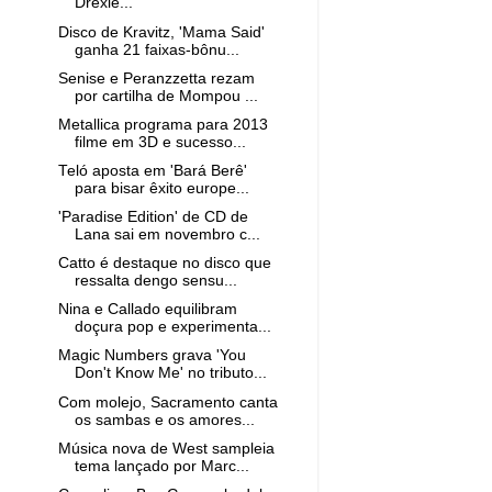
Drexle...
Disco de Kravitz, 'Mama Said'
ganha 21 faixas-bônu...
Senise e Peranzzetta rezam
por cartilha de Mompou ...
Metallica programa para 2013
filme em 3D e sucesso...
Teló aposta em 'Bará Berê'
para bisar êxito europe...
'Paradise Edition' de CD de
Lana sai em novembro c...
Catto é destaque no disco que
ressalta dengo sensu...
Nina e Callado equilibram
doçura pop e experimenta...
Magic Numbers grava 'You
Don't Know Me' no tributo...
Com molejo, Sacramento canta
os sambas e os amores...
Música nova de West sampleia
tema lançado por Marc...