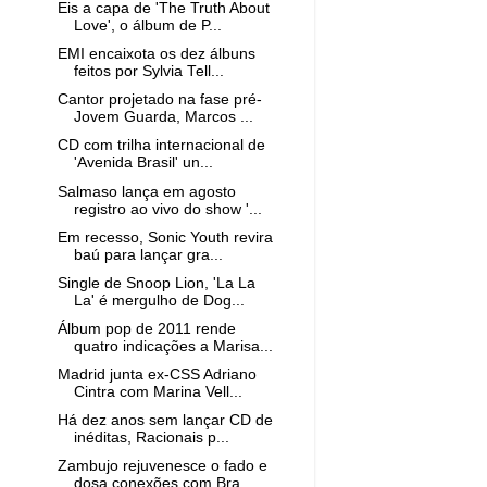
Eis a capa de 'The Truth About
Love', o álbum de P...
EMI encaixota os dez álbuns
feitos por Sylvia Tell...
Cantor projetado na fase pré-
Jovem Guarda, Marcos ...
CD com trilha internacional de
'Avenida Brasil' un...
Salmaso lança em agosto
registro ao vivo do show '...
Em recesso, Sonic Youth revira
baú para lançar gra...
Single de Snoop Lion, 'La La
La' é mergulho de Dog...
Álbum pop de 2011 rende
quatro indicações a Marisa...
Madrid junta ex-CSS Adriano
Cintra com Marina Vell...
Há dez anos sem lançar CD de
inéditas, Racionais p...
Zambujo rejuvenesce o fado e
dosa conexões com Bra...