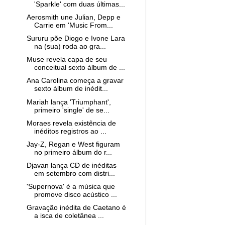
'Sparkle' com duas últimas...
Aerosmith une Julian, Depp e
Carrie em 'Music From...
Sururu põe Diogo e Ivone Lara
na (sua) roda ao gra...
Muse revela capa de seu
conceitual sexto álbum de ...
Ana Carolina começa a gravar
sexto álbum de inédit...
Mariah lança 'Triumphant',
primeiro 'single' de se...
Moraes revela existência de
inéditos registros ao ...
Jay-Z, Regan e West figuram
no primeiro álbum do r...
Djavan lança CD de inéditas
em setembro com distri...
'Supernova' é a música que
promove disco acústico ...
Gravação inédita de Caetano é
a isca de coletânea ...