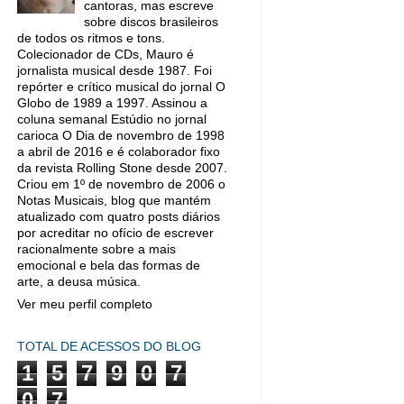
cantoras, mas escreve
sobre discos brasileiros
de todos os ritmos e tons.
Colecionador de CDs, Mauro é
jornalista musical desde 1987. Foi
repórter e crítico musical do jornal O
Globo de 1989 a 1997. Assinou a
coluna semanal Estúdio no jornal
carioca O Dia de novembro de 1998
a abril de 2016 e é colaborador fixo
da revista Rolling Stone desde 2007.
Criou em 1º de novembro de 2006 o
Notas Musicais, blog que mantém
atualizado com quatro posts diários
por acreditar no ofício de escrever
racionalmente sobre a mais
emocional e bela das formas de
arte, a deusa música.
Ver meu perfil completo
TOTAL DE ACESSOS DO BLOG
1
5
7
9
0
7
0
7