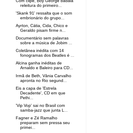
Com clipe, Boy George badala
releitura do primeiro...
'Skank 91' ressalta que o som
embrionário do grupo...
Ayrton, Cátia, Cida, Chico e
Geraldo pisam firme n...
Documentário sem palavras
sobre a música de Jobim ...
Coletânea inédita com 14
fonogramas dos Beatles é ...
Alcina ganha inéditas de
Arnaldo e Baleiro para CD...
Irmã de Beth, Vânia Carvalho
apronta no Rio segund...
Eis a capa de 'Estrela
Decadente', CD em que
Pethi...
'Vip Vop' sai no Brasil com
samba-jazz que junta L...
Fagner e Zé Ramalho
preparam sem pressa seu
primei...